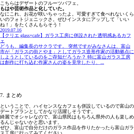
こちらはデザートのフルーツパフェ。
もはや芸術作品と化していた。
なにこれ、お花が咲いちゃったよ。可愛すぎて食べれないくら
いのフォトジェニックさ。ぜひインスタにアップして「いい
ね！」をたくさんもらそう！
2019.07.16
【クリエ glass×cafe】ガラス工房に併設された透明感あるカフ
ェ
どうも、編集長のサクラです。 突然ですがみなさんは、富山
市が「ガラスの街とやま」としてガラス造形作家の活動拠点に
しようとしているのをご存知だろうか？ 特に富山ガラス工房
は創作に打ち込む作家さんの姿を見学したり、...
7. まとめ
ということで、ハイセンスなカフェも併設しているので富山の
デートプランとしてかなり活躍しそうです。
綺麗でオシャレなので、富山県民はもちろん県外の人も楽しめ
るんじゃないかと思います。
ぜひ、富山で自分だけのガラス作品を作りたかったら富山ガラ
ス工房に行ってみてください。