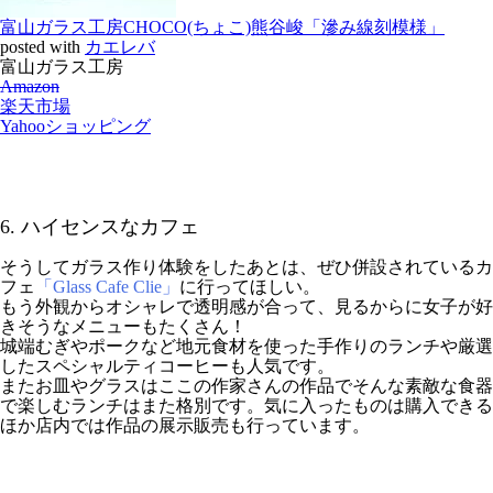
富山ガラス工房CHOCO(ちょこ)熊谷峻「滲み線刻模様」
posted with
カエレバ
富山ガラス工房
Amazon
楽天市場
Yahooショッピング
6. ハイセンスなカフェ
そうしてガラス作り体験をしたあとは、ぜひ併設されているカ
フェ
「Glass Cafe Clie」
に行ってほしい。
もう外観からオシャレで透明感が合って、見るからに女子が好
きそうなメニューもたくさん！
城端むぎやポークなど地元食材を使った手作りのランチや厳選
したスペシャルティコーヒーも人気です。
またお皿やグラスはここの作家さんの作品でそんな素敵な食器
で楽しむランチはまた格別です。気に入ったものは購入できる
ほか店内では作品の展示販売も行っています。