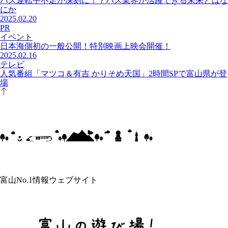
バス運転手不足が深刻に！？バス業界が活躍できる未来とはな
にか
2025.02.20
PR
イベント
日本海側初の一般公開！特別映画上映会開催！
2025.02.16
テレビ
人気番組「マツコ＆有吉 かりそめ天国」2時間SPで富山県が登
場
富山No.1情報ウェブサイト