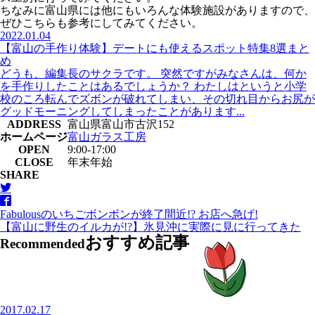
ちなみに富山県には他にもいろんな体験施設がありますので、
ぜひこちらも参考にしてみてください。
2022.01.04
【富山の手作り体験】デートにも使えるスポット特集8選まと
め
どうも、編集長のサクラです。 突然ですがみなさんは、何か
を手作りしたことはあるでしょうか？ わたしはというと小学
校のころ転んでズボンが破れてしまい、その切れ目からお尻が
グッドモーニングしてしまったことがあります...
ADDRESS
富山県富山市古沢152
ホームページ
富山ガラス工房
OPEN
9:00-17:00
CLOSE
年末年始
SHARE
Fabulousのいちごボンボンが終了間近!? お店へ急げ!
【富山に野生のイルカが!?】氷見沖に実際に見に行ってきた
おすすめ記事
Recommended
2017.02.17