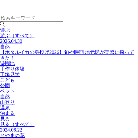
遊ぶ
遊ぶ
（すべて）
2026.04.30
自然
【ホタルイカの身投げ2026】旬や時期 地元民が実際に採って
きた！
遊園地
手作り体験
工場見学
こども
公園
ペット
自然
山登り
温泉
泊まる
見る
見る
（すべて）
2024.06.22
とやまの花