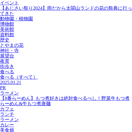
イベント
【あじさい祭り2024】雨だから太閤山ランドの花の祭典に行っ
てきた
動物園・植物園
博物館
美術館
資料館
歴史
とやまの花
神社・寺
展望台
夜景
街歩き
食べる
食べる
（すべて）
2025.01.21
PR
ラーメン
【8番らーめん】もつ煮好きは絶対食べるべし！野菜牛もつ煮
らーめん&牛もつ煮唐麺
カフェ
ランチ
ラーメン
カレー
美食娘