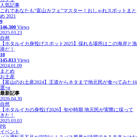
人気記事
これであなたも“富山カフェ”マスター！おしゃれスポットまと
め 2021
9
146,300
Views
2025.03.23
自然
【ホタルイカ身投げスポット2025】採れる場所はこの海岸と漁
港だ！
10
145,813
Views
2024.01.09
まとめ
お土産
【富山のお土産2024】王道からネタまで地元民が食べてみた16
選+α
最新記事
2026.04.30
自然
【ホタルイカの身投げ2026】旬や時期 地元民が実際に採って
きた！
2025.03.03
PR
イベント