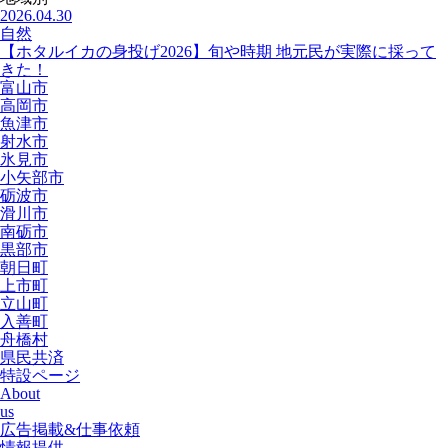
2026.04.30
自然
【ホタルイカの身投げ2026】旬や時期 地元民が実際に採って
きた！
富山市
高岡市
魚津市
射水市
氷見市
小矢部市
砺波市
滑川市
南砺市
黒部市
朝日町
上市町
立山町
入善町
舟橋村
県民共済
特設ページ
About
us
広告掲載&仕事依頼
情報提供