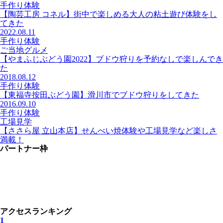
手作り体験
【陶芸工房 コネル】街中で楽しめる大人の粘土遊び体験をし
てきた
2022.08.11
手作り体験
ご当地グルメ
【やまふじぶどう園2022】ブドウ狩りを予約なしで楽しんでき
た
2018.08.12
手作り体験
【東福寺按田ぶどう園】滑川市でブドウ狩りをしてきた
2016.09.10
手作り体験
工場見学
【ささら屋 立山本店】せんべい焼体験や工場見学など楽しさ
満載！
パートナー枠
アクセスランキング
1