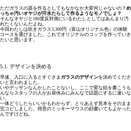
ただガラスの器を作るとしてもなかなか大変何じゃないの？
め
っちゃ汚いオヤジが汗水たらして作るようなモノでしょ？
そんなオヤジと180度反対側にいるわたしとしてはあんまり汚
れたくないんだよね。
今回わたしは吹きガラス3,300円（富山オリジナル色）の体験
コースを選びました。これでオリジナルのコップを作っていき
たいと思います。
5.1. デザインを決める
早速、入口に入るとすぐさま
ガラスのデザイン
を決めてくださ
いと言われました。
いやデッサンなんかしたことないし、ここで変な絵を書こうも
んならスタッフの人がお昼休みにみんなで話題にするに違いな
い。
一体どうしたらいいかもわからず、とりあえず見本をそのまま
完コピしました。得意のミッキーマウスの顔書いてもよかった
んですけどね。