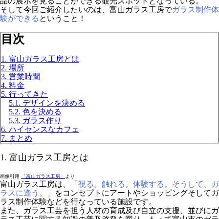
品の展示を見ることができる観光スポットとなっている。
そして今回ご紹介したいのは、富山ガラス工房で
ガラス制作体
験ができる
ということ！
目次
1. 富山ガラス工房とは
2. 場所
3. 営業時間
4. 料金
5. 行ってきた
5.1. デザインを決める
5.2. 色を決める
5.3. ガラス作り
6. ハイセンスなカフェ
7. まとめ
1. 富山ガラス工房とは
画像引用
「富山ガラス工房」
より
富山ガラス工房は、
「視る。触れる。体験する。そうして、ガ
ラスに逢う。」
をコンセプトにアートやショッピングそしてガ
ラス制作体験などを行なっている施設です。
また、ガラス工芸を担う人材の育成及び自立の支援、並びにガ