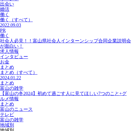
出会い
婚活
働く
働く
（すべて）
2022.09.03
PR
働く
社会人必見！！富山県社会人インターンシップ合同企業説明会
が面白い！
求人情報
インタビュー
お金
まとめ
まとめ
（すべて）
2024.01.22
まとめ
富山の雑学
【富山の冬2024】初めて過ごす人に見てほしい7つのこと+グ
ルメ情報
まとめ
富山のニュース
テレビ
富山の雑学
地域別
地域別