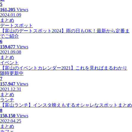
5
161,205
Views
2024.01.09
まとめ
デートスポット
【富山のデートスポット2024】雨の日もOK！最新から定番ま
でご紹介
6
159,677
Views
2021.09.08
まとめ
イベント
【富山のイベントカレンダー2021】これを見ればまるわかり
随時更新中
7
157,947
Views
2021.12.31
まとめ
ランチ
【富山ランチ】インスタ映えもするオシャレなスポットまとめ
8
150,150
Views
2022.04.25
まとめ
カフェ