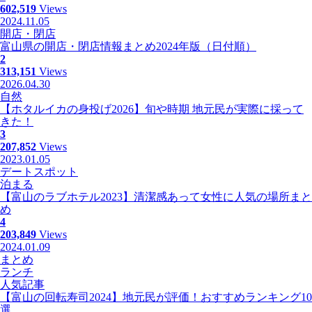
602,519
Views
2024.11.05
開店・閉店
富山県の開店・閉店情報まとめ2024年版（日付順）
2
313,151
Views
2026.04.30
自然
【ホタルイカの身投げ2026】旬や時期 地元民が実際に採って
きた！
3
207,852
Views
2023.01.05
デートスポット
泊まる
【富山のラブホテル2023】清潔感あって女性に人気の場所まと
め
4
203,849
Views
2024.01.09
まとめ
ランチ
人気記事
【富山の回転寿司2024】地元民が評価！おすすめランキング10
選