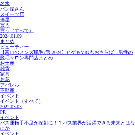
名水
パン屋さん
スイーツ店
酒屋
買う
買う
（すべて）
2024.01.09
まとめ
ビューティー
【富山のメンズ脱毛7選 2024】ヒゲもVIOもおさらば！男性の
脱毛サロン専門店まとめ
お土産
雑貨
家具
お花
アパレル
不動産
イベント
イベント
（すべて）
2025.03.03
PR
イベント
バス運転手不足が深刻に！？バス業界が活躍できる未来とはな
にか
イベント