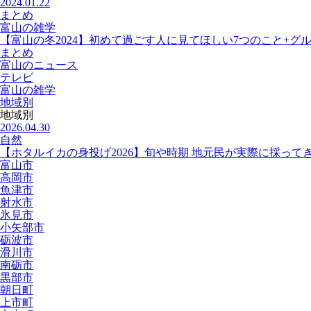
2024.01.22
まとめ
富山の雑学
【富山の冬2024】初めて過ごす人に見てほしい7つのこと+グ
まとめ
富山のニュース
テレビ
富山の雑学
地域別
地域別
2026.04.30
自然
【ホタルイカの身投げ2026】旬や時期 地元民が実際に採って
富山市
高岡市
魚津市
射水市
氷見市
小矢部市
砺波市
滑川市
南砺市
黒部市
朝日町
上市町