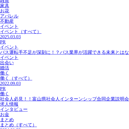
雑貨
家具
お花
アパレル
不動産
イベント
イベント
（すべて）
2025.03.03
PR
イベント
バス運転手不足が深刻に！？バス業界が活躍できる未来とはな
イベント
出会い
婚活
働く
働く
（すべて）
2022.09.03
PR
働く
社会人必見！！富山県社会人インターンシップ合同企業説明会
求人情報
インタビュー
お金
まとめ
まとめ
（すべて）