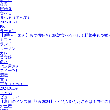
夜景
街歩き
食べる
食べる
（すべて）
2025.01.21
PR
ラーメン
【8番らーめん】もつ煮好きは絶対食べるべし！野菜牛もつ煮
カフェ
ランチ
ラーメン
カレー
美食娘
名水
パン屋さん
スイーツ店
酒屋
買う
買う
（すべて）
2024.01.09
まとめ
ビューティー
【富山のメンズ脱毛7選 2024】ヒゲもVIOもおさらば！男性
お土産