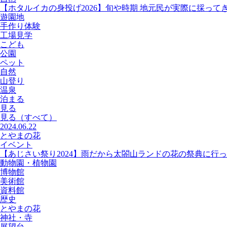
【ホタルイカの身投げ2026】旬や時期 地元民が実際に採って
遊園地
手作り体験
工場見学
こども
公園
ペット
自然
山登り
温泉
泊まる
見る
見る
（すべて）
2024.06.22
とやまの花
イベント
【あじさい祭り2024】雨だから太閤山ランドの花の祭典に行
動物園・植物園
博物館
美術館
資料館
歴史
とやまの花
神社・寺
展望台