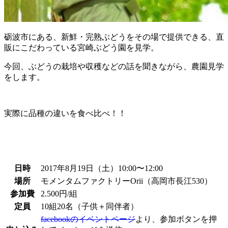
砺波市にある、新鮮・完熟ぶどうをその場で提供できる、直
販にこだわっている宮崎ぶどう園を見学。
今回、ぶどうの栽培や収穫などの話を聞きながら、農園見学
をします。
実際に品種の違いを食べ比べ！！
日時
2017年8月19日（土）10:00〜12:00
場所
モメンタムファクトリーOrii（高岡市長江530）
参加費
2.500円/組
定員
10組20名（子供＋同伴者）
facebookのイベントページ
より、参加ボタンを押