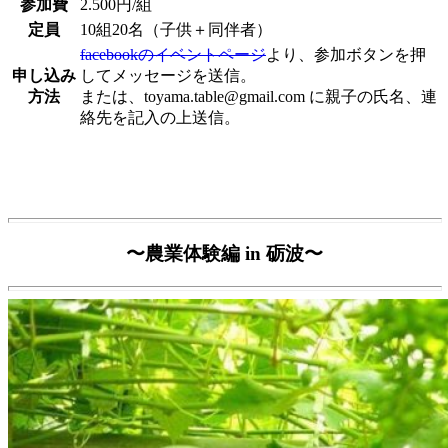
参加費
2.500円/組
定員
10組20名（子供＋同伴者）
facebookのイベントページ
より、参加ボタンを押
申し込み
してメッセージを送信。
方法
または、toyama.table@gmail.com に親子の氏名、連
絡先を記入の上送信。
〜農業体験編 in 砺波〜