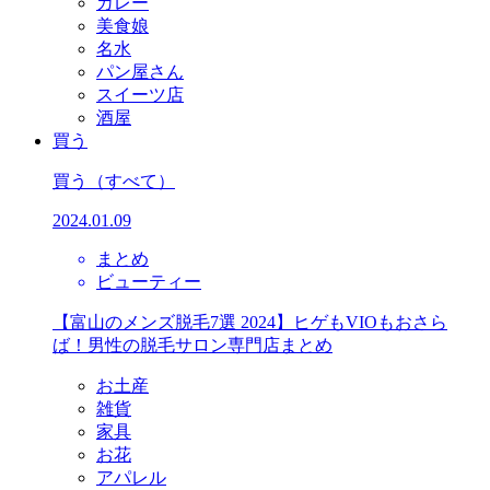
カレー
美食娘
名水
パン屋さん
スイーツ店
酒屋
買う
買う
（すべて）
2024.01.09
まとめ
ビューティー
【富山のメンズ脱毛7選 2024】ヒゲもVIOもおさら
ば！男性の脱毛サロン専門店まとめ
お土産
雑貨
家具
お花
アパレル