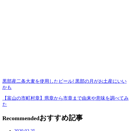
黒部産二条大麦を使用したビール! 黒部の月がお土産にいい
かも
【富山の市町村章】県章から市章まで由来や意味を調べてみ
た
おすすめ記事
Recommended
2020.02.25