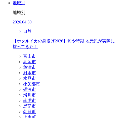
地域別
地域別
2026.04.30
自然
【ホタルイカの身投げ2026】旬や時期 地元民が実際に
採ってきた！
富山市
高岡市
魚津市
射水市
氷見市
小矢部市
砺波市
滑川市
南砺市
黒部市
朝日町
上市町