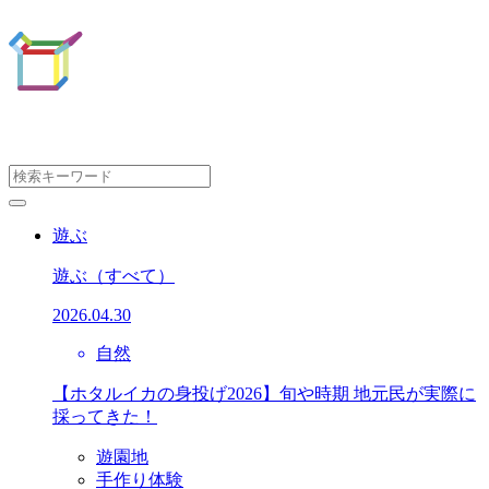
遊ぶ
遊ぶ
（すべて）
2026.04.30
自然
【ホタルイカの身投げ2026】旬や時期 地元民が実際に
採ってきた！
遊園地
手作り体験