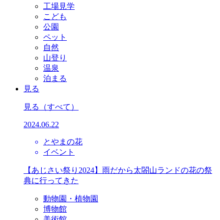
工場見学
こども
公園
ペット
自然
山登り
温泉
泊まる
見る
見る
（すべて）
2024.06.22
とやまの花
イベント
【あじさい祭り2024】雨だから太閤山ランドの花の祭
典に行ってきた
動物園・植物園
博物館
美術館