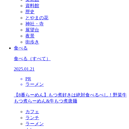
資料館
歴史
とやまの花
神社・寺
展望台
夜景
街歩き
食べる
食べる
（すべて）
2025.01.21
PR
ラーメン
【8番らーめん】もつ煮好きは絶対食べるべし！野菜牛
もつ煮らーめん&牛もつ煮唐麺
カフェ
ランチ
ラーメン