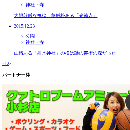
神社・寺
大胆荘厳な襖絵、華厳松ある「光徳寺」
2015.12.23
公園
神社・寺
由緒ある「射水神社」の横は謎の芸術の森だった
«
1
2
3
パートナー枠