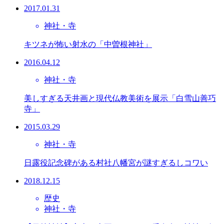
2017.01.31
神社・寺
キツネが怖い射水の「中曽根神社」
2016.04.12
神社・寺
美しすぎる天井画と現代仏教美術を展示「白雪山善巧
寺」
2015.03.29
神社・寺
日露役記念碑がある村社八幡宮が謎すぎるしコワい
2018.12.15
歴史
神社・寺