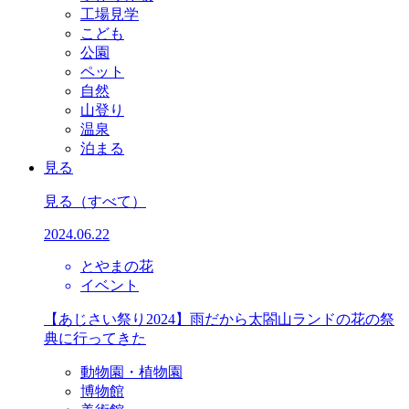
工場見学
こども
公園
ペット
自然
山登り
温泉
泊まる
見る
見る
（すべて）
2024.06.22
とやまの花
イベント
【あじさい祭り2024】雨だから太閤山ランドの花の祭
典に行ってきた
動物園・植物園
博物館