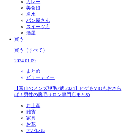
カレー
美食娘
名水
パン屋さん
スイーツ店
酒屋
買う
買う
（すべて）
2024.01.09
まとめ
ビューティー
【富山のメンズ脱毛7選 2024】ヒゲもVIOもおさら
ば！男性の脱毛サロン専門店まとめ
お土産
雑貨
家具
お花
アパレル