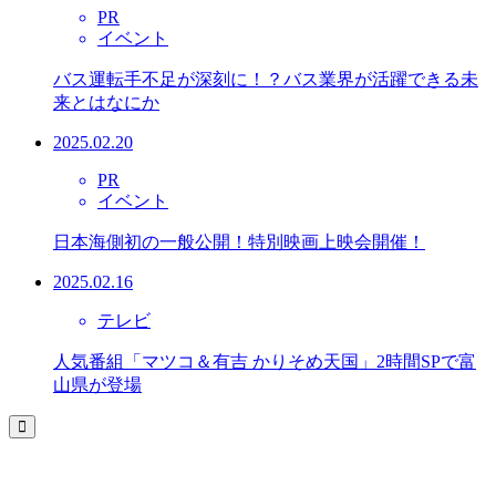
PR
イベント
バス運転手不足が深刻に！？バス業界が活躍できる未
来とはなにか
2025.02.20
PR
イベント
日本海側初の一般公開！特別映画上映会開催！
2025.02.16
テレビ
人気番組「マツコ＆有吉 かりそめ天国」2時間SPで富
山県が登場