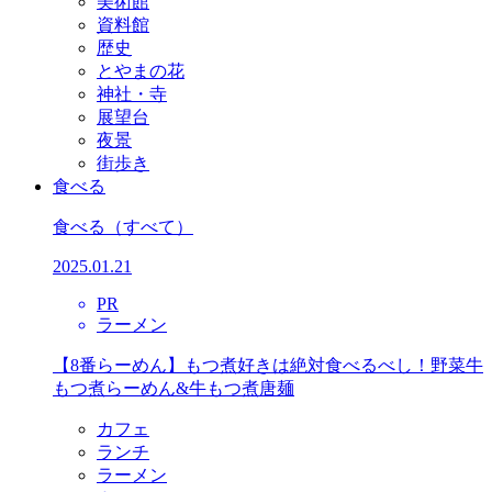
美術館
資料館
歴史
とやまの花
神社・寺
展望台
夜景
街歩き
食べる
食べる
（すべて）
2025.01.21
PR
ラーメン
【8番らーめん】もつ煮好きは絶対食べるべし！野菜牛
もつ煮らーめん&牛もつ煮唐麺
カフェ
ランチ
ラーメン