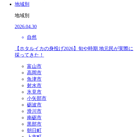
地域別
地域別
2026.04.30
自然
【ホタルイカの身投げ2026】旬や時期 地元民が実際に
採ってきた！
富山市
高岡市
魚津市
射水市
氷見市
小矢部市
砺波市
滑川市
南砺市
黒部市
朝日町
上市町