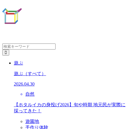
遊ぶ
遊ぶ
（すべて）
2026.04.30
自然
【ホタルイカの身投げ2026】旬や時期 地元民が実際に
採ってきた！
遊園地
手作り体験