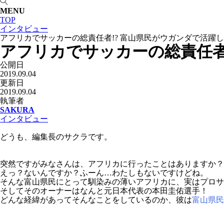
MENU
TOP
インタビュー
アフリカでサッカーの総責任者!? 富山県民がウガンダで活躍
アフリカでサッカーの総責任者
公開日
2019.09.04
更新日
2019.09.04
執筆者
SAKURA
インタビュー
どうも、編集長のサクラです。
突然ですがみなさんは、アフリカに行ったことはありますか？
えっ？ないんですか？ふーん…わたしもないですけどね。
そんな富山県民にとって馴染みの薄いアフリカに、実はプロサ
そしてそのオーナーはなんと元日本代表の本田圭佑選手！
どんな経緯があってそんなことをしているのか、彼は
富山県民