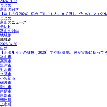
2024.01.22
まとめ
富山の雑学
【富山の冬2024】初めて過ごす人に見てほしい7つのこと+グ
まとめ
富山のニュース
テレビ
富山の雑学
地域別
地域別
2026.04.30
自然
【ホタルイカの身投げ2026】旬や時期 地元民が実際に採って
富山市
高岡市
魚津市
射水市
氷見市
小矢部市
砺波市
滑川市
南砺市
黒部市
朝日町
上市町