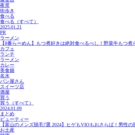
夜景
街歩き
食べる
食べる
（すべて）
2025.01.21
PR
ラーメン
【8番らーめん】もつ煮好きは絶対食べるべし！野菜牛もつ煮
カフェ
ランチ
ラーメン
カレー
美食娘
名水
パン屋さん
スイーツ店
酒屋
買う
買う
（すべて）
2024.01.09
まとめ
ビューティー
【富山のメンズ脱毛7選 2024】ヒゲもVIOもおさらば！男性
お土産