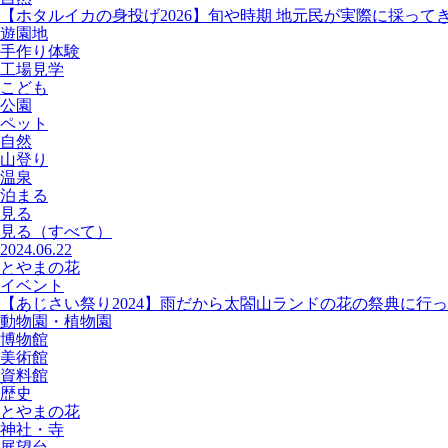
【ホタルイカの身投げ2026】旬や時期 地元民が実際に採って
遊園地
手作り体験
工場見学
こども
公園
ペット
自然
山登り
温泉
泊まる
見る
見る
（すべて）
2024.06.22
とやまの花
イベント
【あじさい祭り2024】雨だから太閤山ランドの花の祭典に行
動物園・植物園
博物館
美術館
資料館
歴史
とやまの花
神社・寺
展望台