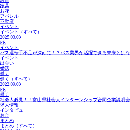
雑貨
家具
お花
アパレル
不動産
イベント
イベント
（すべて）
2025.03.03
PR
イベント
バス運転手不足が深刻に！？バス業界が活躍できる未来とはな
イベント
出会い
婚活
働く
働く
（すべて）
2022.09.03
PR
働く
社会人必見！！富山県社会人インターンシップ合同企業説明会
求人情報
インタビュー
お金
まとめ
まとめ
（すべて）