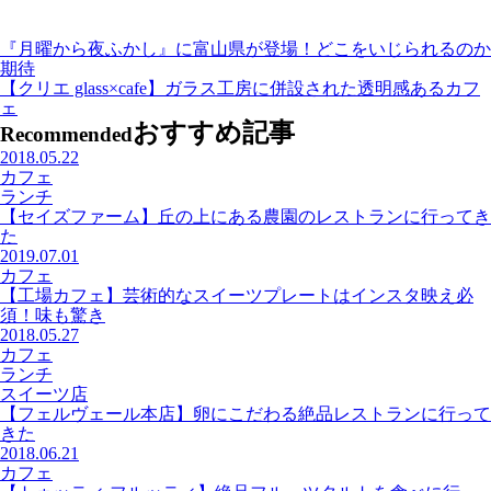
『月曜から夜ふかし』に富山県が登場！どこをいじられるのか
期待
【クリエ glass×cafe】ガラス工房に併設された透明感あるカフ
ェ
おすすめ記事
Recommended
2018.05.22
カフェ
ランチ
【セイズファーム】丘の上にある農園のレストランに行ってき
た
2019.07.01
カフェ
【工場カフェ】芸術的なスイーツプレートはインスタ映え必
須！味も驚き
2018.05.27
カフェ
ランチ
スイーツ店
【フェルヴェール本店】卵にこだわる絶品レストランに行って
きた
2018.06.21
カフェ