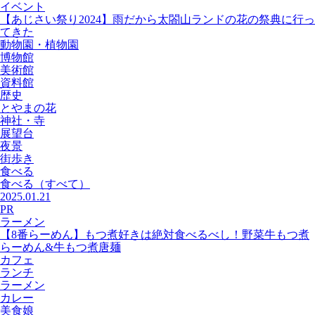
イベント
【あじさい祭り2024】雨だから太閤山ランドの花の祭典に行っ
てきた
動物園・植物園
博物館
美術館
資料館
歴史
とやまの花
神社・寺
展望台
夜景
街歩き
食べる
食べる
（すべて）
2025.01.21
PR
ラーメン
【8番らーめん】もつ煮好きは絶対食べるべし！野菜牛もつ煮
らーめん&牛もつ煮唐麺
カフェ
ランチ
ラーメン
カレー
美食娘