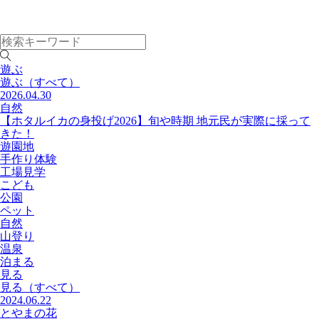
遊ぶ
遊ぶ
（すべて）
2026.04.30
自然
【ホタルイカの身投げ2026】旬や時期 地元民が実際に採って
きた！
遊園地
手作り体験
工場見学
こども
公園
ペット
自然
山登り
温泉
泊まる
見る
見る
（すべて）
2024.06.22
とやまの花