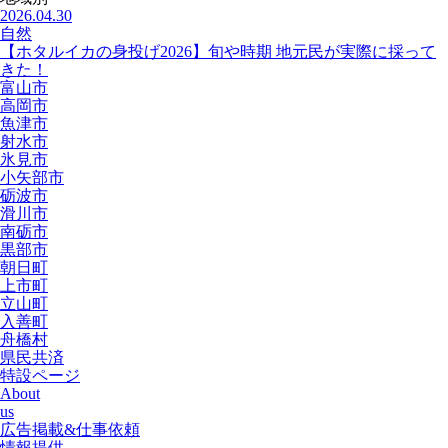
2026.04.30
自然
【ホタルイカの身投げ2026】旬や時期 地元民が実際に採って
きた！
富山市
高岡市
魚津市
射水市
氷見市
小矢部市
砺波市
滑川市
南砺市
黒部市
朝日町
上市町
立山町
入善町
舟橋村
県民共済
特設ページ
About
us
広告掲載&仕事依頼
情報提供