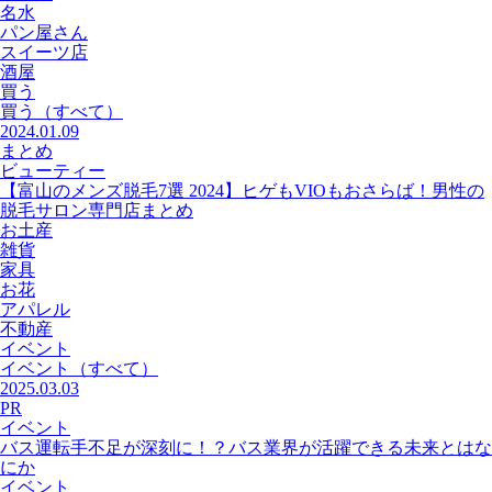
名水
パン屋さん
スイーツ店
酒屋
買う
買う
（すべて）
2024.01.09
まとめ
ビューティー
【富山のメンズ脱毛7選 2024】ヒゲもVIOもおさらば！男性の
脱毛サロン専門店まとめ
お土産
雑貨
家具
お花
アパレル
不動産
イベント
イベント
（すべて）
2025.03.03
PR
イベント
バス運転手不足が深刻に！？バス業界が活躍できる未来とはな
にか
イベント