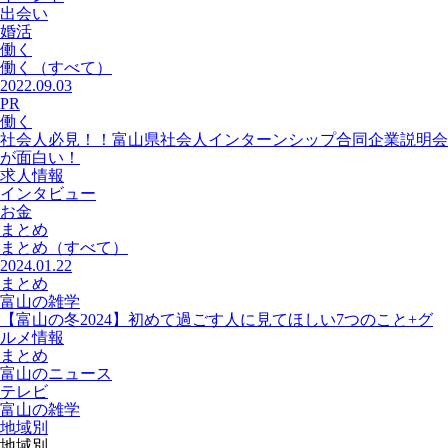
出会い
婚活
働く
働く
（すべて）
2022.09.03
PR
働く
社会人必見！！富山県社会人インターンシップ合同企業説明会
が面白い！
求人情報
インタビュー
お金
まとめ
まとめ
（すべて）
2024.01.22
まとめ
富山の雑学
【富山の冬2024】初めて過ごす人に見てほしい7つのこと+グ
ルメ情報
まとめ
富山のニュース
テレビ
富山の雑学
地域別
地域別