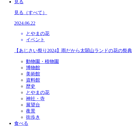
見る
見る
（すべて）
2024.06.22
とやまの花
イベント
【あじさい祭り2024】雨だから太閤山ランドの花の祭
動物園・植物園
博物館
美術館
資料館
歴史
とやまの花
神社・寺
展望台
夜景
街歩き
食べる