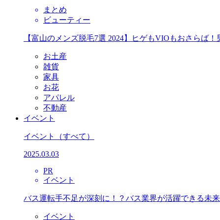
まとめ
ビューティー
【富山のメンズ脱毛7選 2024】ヒゲもVIOもおさら
お土産
雑貨
家具
お花
アパレル
不動産
イベント
イベント
（すべて）
2025.03.03
PR
イベント
バス運転手不足が深刻に！？バス業界が活躍できる未来
イベント