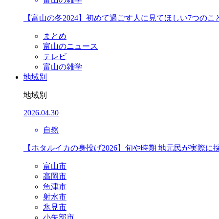
【富山の冬2024】初めて過ごす人に見てほしい7つのこ
まとめ
富山のニュース
テレビ
富山の雑学
地域別
地域別
2026.04.30
自然
【ホタルイカの身投げ2026】旬や時期 地元民が実際に
富山市
高岡市
魚津市
射水市
氷見市
小矢部市