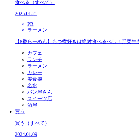
食べる
（すべて）
2025.01.21
PR
ラーメン
【8番らーめん】もつ煮好きは絶対食べるべし！野菜牛
カフェ
ランチ
ラーメン
カレー
美食娘
名水
パン屋さん
スイーツ店
酒屋
買う
買う
（すべて）
2024.01.09