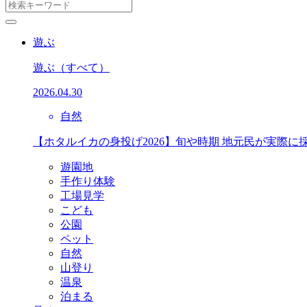
遊ぶ
遊ぶ
（すべて）
2026.04.30
自然
【ホタルイカの身投げ2026】旬や時期 地元民が実際に
遊園地
手作り体験
工場見学
こども
公園
ペット
自然
山登り
温泉
泊まる