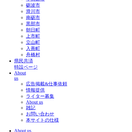
砺波市
滑川市
南砺市
黒部市
朝日町
上市町
立山町
入善町
舟橋村
県民共済
特設ページ
About
us
広告掲載&仕事依頼
情報提供
ライター募集
About us
雑記
お問い合わせ
本サイトの仕様
About us