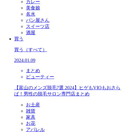
カレー
美食娘
名水
パン屋さん
スイーツ店
酒屋
買う
買う
（すべて）
2024.01.09
まとめ
ビューティー
【富山のメンズ脱毛7選 2024】ヒゲもVIOもおさら
ば！男性の脱毛サロン専門店まとめ
お土産
雑貨
家具
お花
アパレル