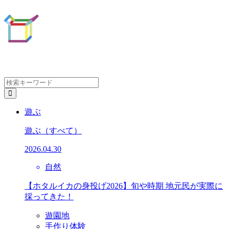
遊ぶ
遊ぶ
（すべて）
2026.04.30
自然
【ホタルイカの身投げ2026】旬や時期 地元民が実際に
採ってきた！
遊園地
手作り体験