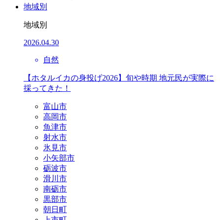
地域別
地域別
2026.04.30
自然
【ホタルイカの身投げ2026】旬や時期 地元民が実際に
採ってきた！
富山市
高岡市
魚津市
射水市
氷見市
小矢部市
砺波市
滑川市
南砺市
黒部市
朝日町
上市町