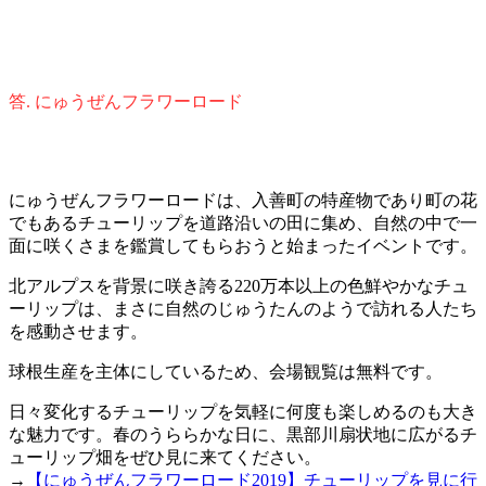
答. にゅうぜんフラワーロード
にゅうぜんフラワーロードは、入善町の特産物であり町の花
でもあるチューリップを道路沿いの田に集め、自然の中で一
面に咲くさまを鑑賞してもらおうと始まったイベントです。
北アルプスを背景に咲き誇る220万本以上の色鮮やかなチュ
ーリップは、まさに自然のじゅうたんのようで訪れる人たち
を感動させます。
球根生産を主体にしているため、会場観覧は無料です。
日々変化するチューリップを気軽に何度も楽しめるのも大き
な魅力です。春のうららかな日に、黒部川扇状地に広がるチ
ューリップ畑をぜひ見に来てください。
→
【にゅうぜんフラワーロード2019】チューリップを見に行