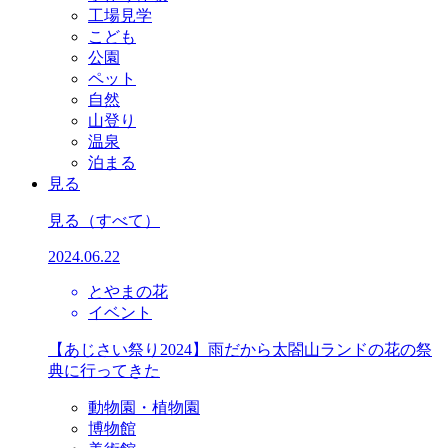
工場見学
こども
公園
ペット
自然
山登り
温泉
泊まる
見る
見る
（すべて）
2024.06.22
とやまの花
イベント
【あじさい祭り2024】雨だから太閤山ランドの花の祭
典に行ってきた
動物園・植物園
博物館