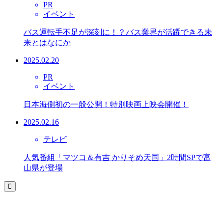
PR
イベント
バス運転手不足が深刻に！？バス業界が活躍できる未
来とはなにか
2025.02.20
PR
イベント
日本海側初の一般公開！特別映画上映会開催！
2025.02.16
テレビ
人気番組「マツコ＆有吉 かりそめ天国」2時間SPで富
山県が登場