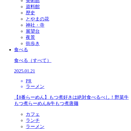
美術館
資料館
歴史
とやまの花
神社・寺
展望台
夜景
街歩き
食べる
食べる
（すべて）
2025.01.21
PR
ラーメン
【8番らーめん】もつ煮好きは絶対食べるべし！野菜牛
もつ煮らーめん&牛もつ煮唐麺
カフェ
ランチ
ラーメン