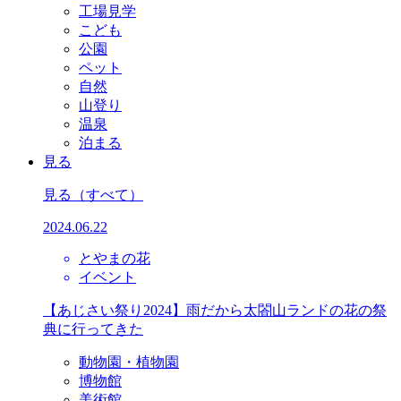
工場見学
こども
公園
ペット
自然
山登り
温泉
泊まる
見る
見る
（すべて）
2024.06.22
とやまの花
イベント
【あじさい祭り2024】雨だから太閤山ランドの花の祭
典に行ってきた
動物園・植物園
博物館
美術館