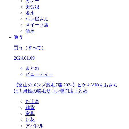
カレー
美食娘
名水
パン屋さん
スイーツ店
酒屋
買う
買う
（すべて）
2024.01.09
まとめ
ビューティー
【富山のメンズ脱毛7選 2024】ヒゲもVIOもおさら
ば！男性の脱毛サロン専門店まとめ
お土産
雑貨
家具
お花
アパレル