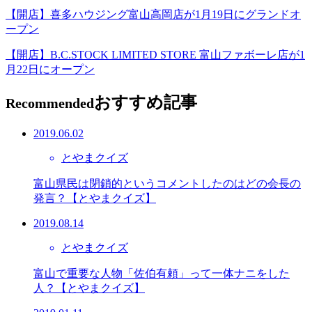
【開店】喜多ハウジング富山高岡店が1月19日にグランドオ
ープン
【開店】B.C.STOCK LIMITED STORE 富山ファボーレ店が1
月22日にオープン
おすすめ記事
Recommended
2019.06.02
とやまクイズ
富山県民は閉鎖的というコメントしたのはどの会長の
発言？【とやまクイズ】
2019.08.14
とやまクイズ
富山で重要な人物「佐伯有頼」って一体ナニをした
人？【とやまクイズ】