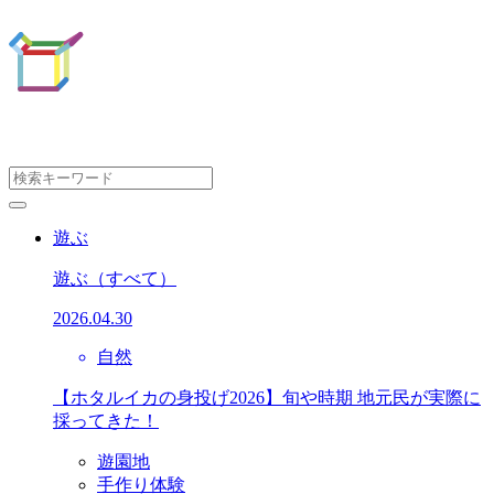
遊ぶ
遊ぶ
（すべて）
2026.04.30
自然
【ホタルイカの身投げ2026】旬や時期 地元民が実際に
採ってきた！
遊園地
手作り体験