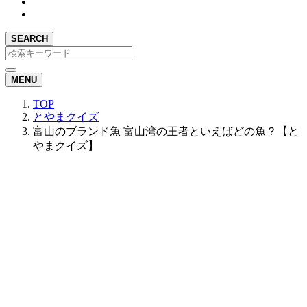
SEARCH
MENU
TOP
とやまクイズ
富山のブランド魚 富山湾の王者といえばどの魚？【と
やまクイズ】