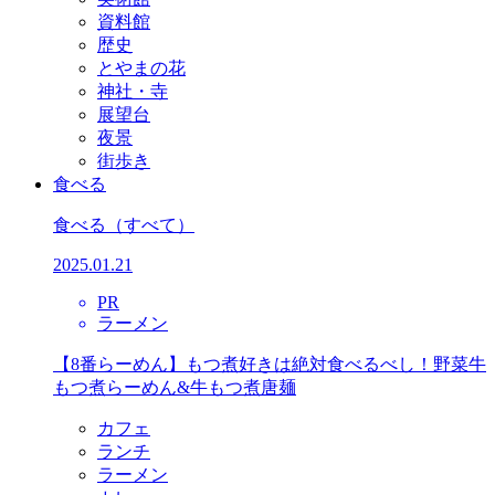
資料館
歴史
とやまの花
神社・寺
展望台
夜景
街歩き
食べる
食べる
（すべて）
2025.01.21
PR
ラーメン
【8番らーめん】もつ煮好きは絶対食べるべし！野菜牛
もつ煮らーめん&牛もつ煮唐麺
カフェ
ランチ
ラーメン