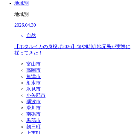
地域別
地域別
2026.04.30
自然
【ホタルイカの身投げ2026】旬や時期 地元民が実際に
採ってきた！
富山市
高岡市
魚津市
射水市
氷見市
小矢部市
砺波市
滑川市
南砺市
黒部市
朝日町
上市町