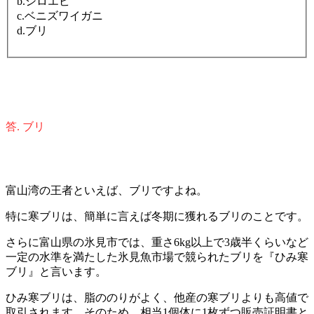
b.シロエビ
c.ベニズワイガニ
d.ブリ
答. ブリ
富山湾の王者といえば、ブリですよね。
特に寒ブリは、簡単に言えば冬期に獲れるブリのことです。
さらに富山県の氷見市では、重さ6kg以上で3歳半くらいなど
一定の水準を満たした氷見魚市場で競られたブリを『ひみ寒
ブリ』と言います。
ひみ寒ブリは、脂ののりがよく、他産の寒ブリよりも高値で
取引されます。そのため、相当1個体に1枚ずつ販売証明書と