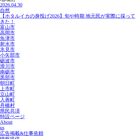
2026.04.30
自然
【ホタルイカの身投げ2026】旬や時期 地元民が実際に採って
きた！
富山市
高岡市
魚津市
射水市
氷見市
小矢部市
砺波市
滑川市
南砺市
黒部市
朝日町
上市町
立山町
入善町
舟橋村
県民共済
特設ページ
About
us
広告掲載&仕事依頼
情報提供