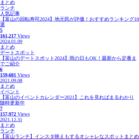
まとめ
ランチ
人気記事
【富山の回転寿司2024】地元民が評価！おすすめランキング10
選
5
161,217
Views
2024.01.09
まとめ
デートスポット
【富山のデートスポット2024】雨の日もOK！最新から定番ま
でご紹介
6
159,681
Views
2021.09.08
まとめ
イベント
【富山のイベントカレンダー2021】これを見ればまるわかり
随時更新中
7
157,972
Views
2021.12.31
まとめ
ランチ
【富山ランチ】インスタ映えもするオシャレなスポットまとめ