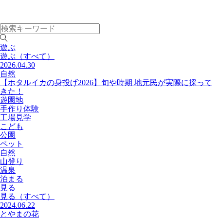
遊ぶ
遊ぶ
（すべて）
2026.04.30
自然
【ホタルイカの身投げ2026】旬や時期 地元民が実際に採って
きた！
遊園地
手作り体験
工場見学
こども
公園
ペット
自然
山登り
温泉
泊まる
見る
見る
（すべて）
2024.06.22
とやまの花