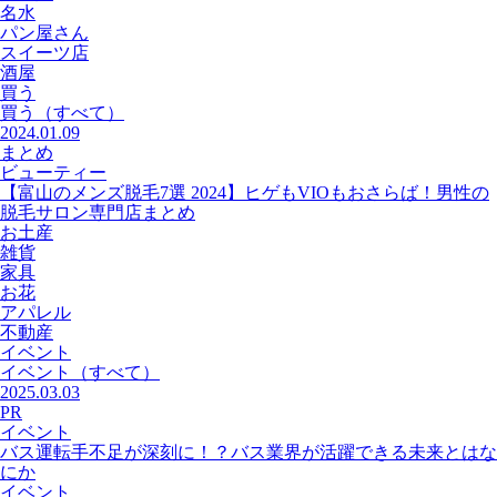
名水
パン屋さん
スイーツ店
酒屋
買う
買う
（すべて）
2024.01.09
まとめ
ビューティー
【富山のメンズ脱毛7選 2024】ヒゲもVIOもおさらば！男性の
脱毛サロン専門店まとめ
お土産
雑貨
家具
お花
アパレル
不動産
イベント
イベント
（すべて）
2025.03.03
PR
イベント
バス運転手不足が深刻に！？バス業界が活躍できる未来とはな
にか
イベント