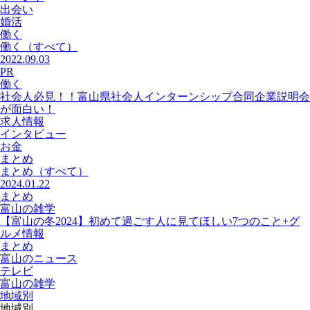
出会い
婚活
働く
働く
（すべて）
2022.09.03
PR
働く
社会人必見！！富山県社会人インターンシップ合同企業説明会
が面白い！
求人情報
インタビュー
お金
まとめ
まとめ
（すべて）
2024.01.22
まとめ
富山の雑学
【富山の冬2024】初めて過ごす人に見てほしい7つのこと+グ
ルメ情報
まとめ
富山のニュース
テレビ
富山の雑学
地域別
地域別