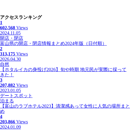
アクセスランキング
1
602,568
Views
2024.11.05
開店・閉店
富山県の開店・閉店情報まとめ2024年版（日付順）
2
313,175
Views
2026.04.30
自然
【ホタルイカの身投げ2026】旬や時期 地元民が実際に採って
きた！
3
207,882
Views
2023.01.05
デートスポット
泊まる
【富山のラブホテル2023】清潔感あって女性に人気の場所まと
め
4
203,866
Views
2024.01.09