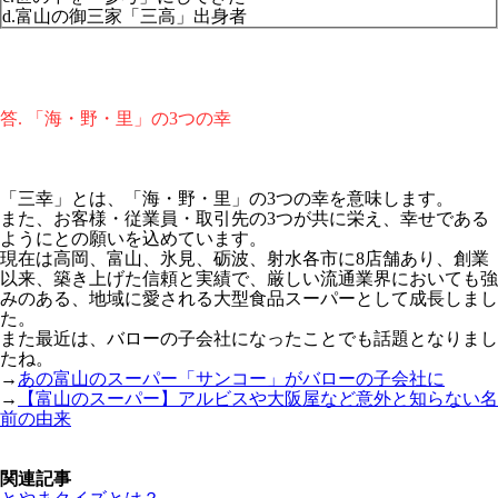
d.富山の御三家「三高」出身者
答. 「海・野・里」の3つの幸
「三幸」とは、「海・野・里」の3つの幸を意味します。
また、お客様・従業員・取引先の3つが共に栄え、幸せである
ようにとの願いを込めています。
現在は高岡、富山、氷見、砺波、射水各市に8店舗あり、創業
以来、築き上げた信頼と実績で、厳しい流通業界においても強
みのある、地域に愛される大型食品スーパーとして成長しまし
た。
また最近は、バローの子会社になったことでも話題となりまし
たね。
→
あの富山のスーパー「サンコー」がバローの子会社に
→
【富山のスーパー】アルビスや大阪屋など意外と知らない名
前の由来
関連記事