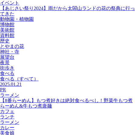
イベント
【あじさい祭り2024】雨だから太閤山ランドの花の祭典に行っ
てきた
動物園・植物園
博物館
美術館
資料館
歴史
とやまの花
神社・寺
展望台
夜景
街歩き
食べる
食べる
（すべて）
2025.01.21
PR
ラーメン
【8番らーめん】もつ煮好きは絶対食べるべし！野菜牛もつ煮
らーめん&牛もつ煮唐麺
カフェ
ランチ
ラーメン
カレー
美食娘