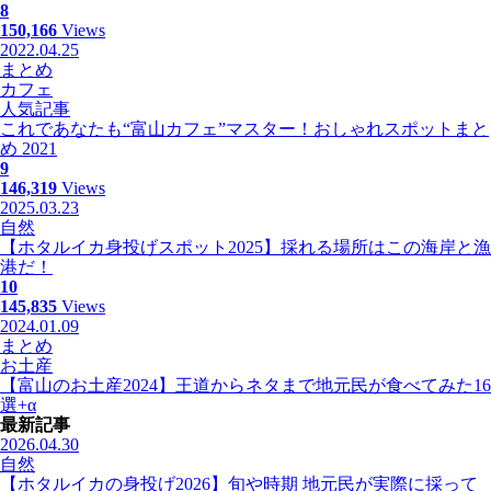
8
150,166
Views
2022.04.25
まとめ
カフェ
人気記事
これであなたも“富山カフェ”マスター！おしゃれスポットまと
め 2021
9
146,319
Views
2025.03.23
自然
【ホタルイカ身投げスポット2025】採れる場所はこの海岸と漁
港だ！
10
145,835
Views
2024.01.09
まとめ
お土産
【富山のお土産2024】王道からネタまで地元民が食べてみた16
選+α
最新記事
2026.04.30
自然
【ホタルイカの身投げ2026】旬や時期 地元民が実際に採って