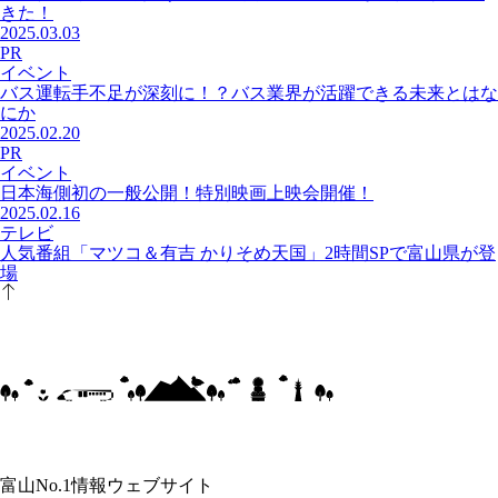
きた！
2025.03.03
PR
イベント
バス運転手不足が深刻に！？バス業界が活躍できる未来とはな
にか
2025.02.20
PR
イベント
日本海側初の一般公開！特別映画上映会開催！
2025.02.16
テレビ
人気番組「マツコ＆有吉 かりそめ天国」2時間SPで富山県が登
場
富山No.1情報ウェブサイト