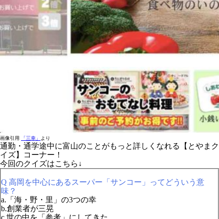
画像引用
「三幸」
より
通勤・通学途中に富山のことがもっと詳しくなれる【とやまク
イズ】コーナー！
今回のクイズはこちら↓
Q 高岡を中心にあるスーパー「サンコー」ってどういう意
味？
a.「海・野・里」の3つの幸
b.創業者が三晃
c.世の中を「参考」にしてきた