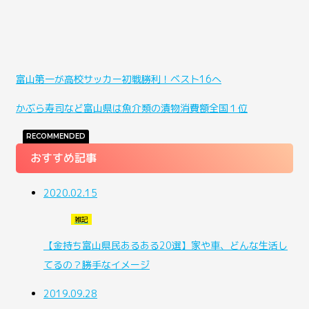
富山第一が高校サッカー初戦勝利！ベスト16へ
かぶら寿司など富山県は魚介類の漬物消費額全国１位
RECOMMENDED
おすすめ記事
2020.02.15
雑記
【金持ち富山県民あるある20選】家や車、どんな生活し
てるの？勝手なイメージ
2019.09.28