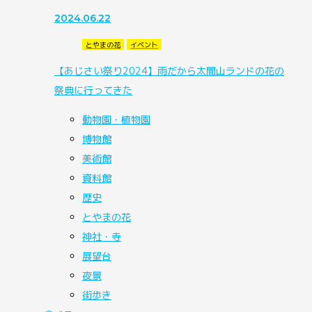
2024.06.22
とやまの花
イベント
【あじさい祭り2024】雨だから太閤山ランドの花の
祭典に行ってきた
動物園・植物園
博物館
美術館
資料館
歴史
とやまの花
神社・寺
展望台
夜景
街歩き