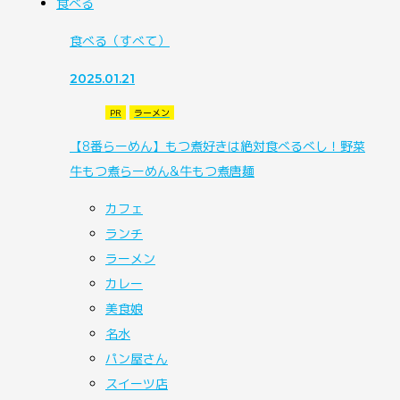
食べる
食べる
（すべて）
2025.01.21
PR
ラーメン
【8番らーめん】もつ煮好きは絶対食べるべし！野菜
牛もつ煮らーめん&牛もつ煮唐麺
カフェ
ランチ
ラーメン
カレー
美食娘
名水
パン屋さん
スイーツ店