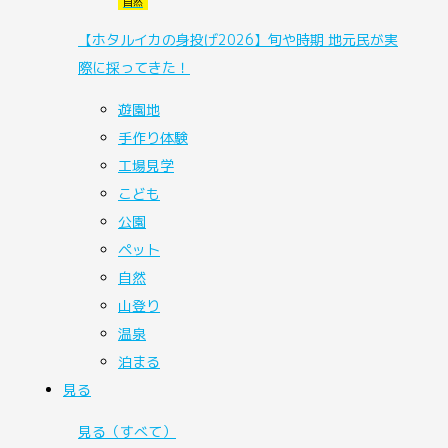
自然
【ホタルイカの身投げ2026】旬や時期 地元民が実
際に採ってきた！
遊園地
手作り体験
工場見学
こども
公園
ペット
自然
山登り
温泉
泊まる
見る
見る
（すべて）