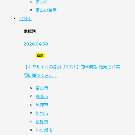
テレビ
富山の雑学
地域別
地域別
2026.04.30
自然
【ホタルイカの身投げ2026】旬や時期 地元民が実
際に採ってきた！
富山市
高岡市
魚津市
射水市
氷見市
小矢部市