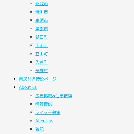
砺波市
滑川市
南砺市
黒部市
朝日町
上市町
立山町
入善町
舟橋村
県民共済
特設ページ
About
us
広告掲載&仕事依頼
情報提供
ライター募集
About us
雑記