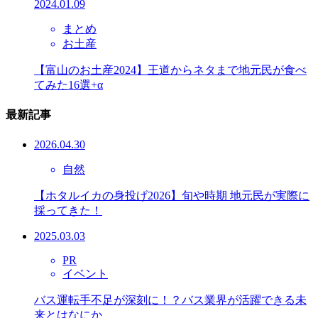
2024.01.09
まとめ
お土産
【富山のお土産2024】王道からネタまで地元民が食べ
てみた16選+α
最新記事
2026.04.30
自然
【ホタルイカの身投げ2026】旬や時期 地元民が実際に
採ってきた！
2025.03.03
PR
イベント
バス運転手不足が深刻に！？バス業界が活躍できる未
来とはなにか