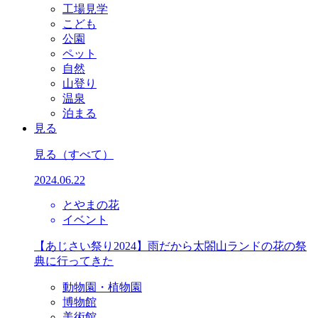
工場見学
こども
公園
ペット
自然
山登り
温泉
泊まる
見る
見る
（すべて）
2024.06.22
とやまの花
イベント
【あじさい祭り2024】雨だから太閤山ランドの花の祭
典に行ってきた
動物園・植物園
博物館
美術館