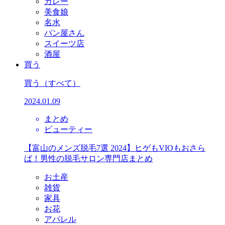
カレー
美食娘
名水
パン屋さん
スイーツ店
酒屋
買う
買う
（すべて）
2024.01.09
まとめ
ビューティー
【富山のメンズ脱毛7選 2024】ヒゲもVIOもおさら
ば！男性の脱毛サロン専門店まとめ
お土産
雑貨
家具
お花
アパレル