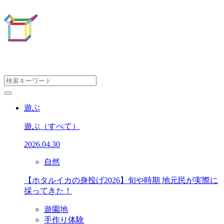
遊ぶ
遊ぶ
（すべて）
2026.04.30
自然
【ホタルイカの身投げ2026】旬や時期 地元民が実際に
採ってきた！
遊園地
手作り体験