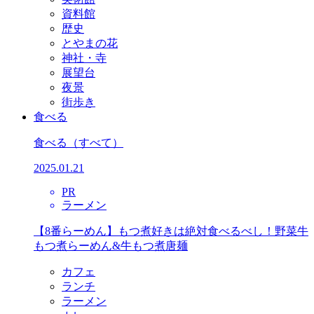
資料館
歴史
とやまの花
神社・寺
展望台
夜景
街歩き
食べる
食べる
（すべて）
2025.01.21
PR
ラーメン
【8番らーめん】もつ煮好きは絶対食べるべし！野菜牛
もつ煮らーめん&牛もつ煮唐麺
カフェ
ランチ
ラーメン