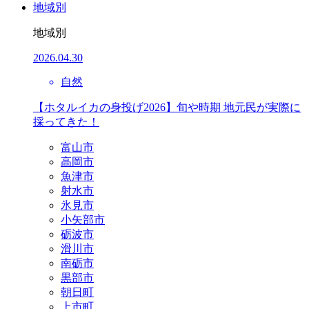
地域別
地域別
2026.04.30
自然
【ホタルイカの身投げ2026】旬や時期 地元民が実際に
採ってきた！
富山市
高岡市
魚津市
射水市
氷見市
小矢部市
砺波市
滑川市
南砺市
黒部市
朝日町
上市町