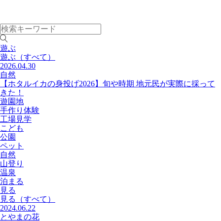
遊ぶ
遊ぶ
（すべて）
2026.04.30
自然
【ホタルイカの身投げ2026】旬や時期 地元民が実際に採って
きた！
遊園地
手作り体験
工場見学
こども
公園
ペット
自然
山登り
温泉
泊まる
見る
見る
（すべて）
2024.06.22
とやまの花