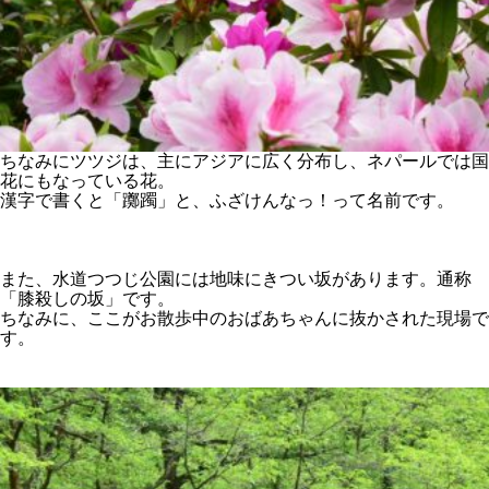
ちなみにツツジは、主にアジアに広く分布し、ネパールでは国
花にもなっている花。
漢字で書くと「躑躅」と、ふざけんなっ！って名前です。
また、水道つつじ公園には地味にきつい坂があります。通称
「膝殺しの坂」です。
ちなみに、ここがお散歩中のおばあちゃんに抜かされた現場で
す。