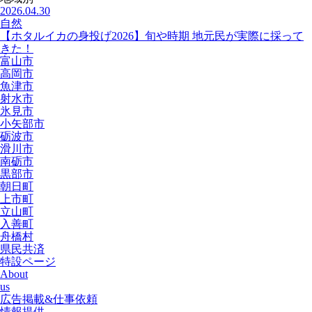
2026.04.30
自然
【ホタルイカの身投げ2026】旬や時期 地元民が実際に採って
きた！
富山市
高岡市
魚津市
射水市
氷見市
小矢部市
砺波市
滑川市
南砺市
黒部市
朝日町
上市町
立山町
入善町
舟橋村
県民共済
特設ページ
About
us
広告掲載&仕事依頼
情報提供