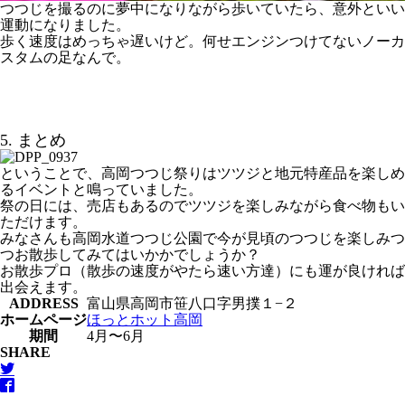
つつじを撮るのに夢中になりながら歩いていたら、意外といい
運動になりました。
歩く速度はめっちゃ遅いけど。何せエンジンつけてないノーカ
スタムの足なんで。
5. まとめ
ということで、高岡つつじ祭りはツツジと地元特産品を楽しめ
るイベントと鳴っていました。
祭の日には、売店もあるのでツツジを楽しみながら食べ物もい
ただけます。
みなさんも高岡水道つつじ公園で今が見頃のつつじを楽しみつ
つお散歩してみてはいかかでしょうか？
お散歩プロ（散歩の速度がやたら速い方達）にも運が良ければ
出会えます。
ADDRESS
富山県高岡市笹八口字男撲１−２
ホームページ
ほっとホット高岡
期間
4月〜6月
SHARE