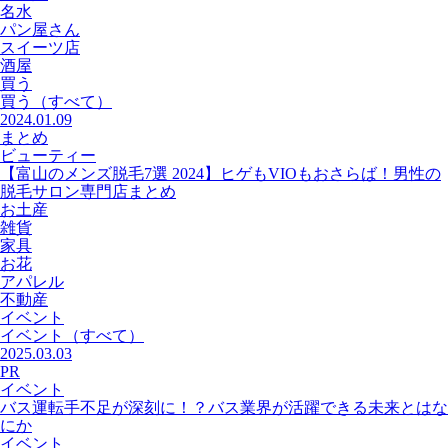
名水
パン屋さん
スイーツ店
酒屋
買う
買う
（すべて）
2024.01.09
まとめ
ビューティー
【富山のメンズ脱毛7選 2024】ヒゲもVIOもおさらば！男性の
脱毛サロン専門店まとめ
お土産
雑貨
家具
お花
アパレル
不動産
イベント
イベント
（すべて）
2025.03.03
PR
イベント
バス運転手不足が深刻に！？バス業界が活躍できる未来とはな
にか
イベント