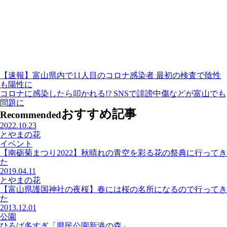
【速報】富山県内で11人目のコロナ感染者 最初の検査で陰性
も陽性に
コロナに感染したら叩かれる!? SNSで誹謗中傷などが富山でも
問題に
おすすめ記事
Recommended
2022.10.23
とやまの花
イベント
【南砺菊まつり2022】秋晴れの青空を彩る花の祭典に行ってき
た
2019.04.11
とやまの花
【富山県護国神社の夜桜】春には桜の名所になるので行ってき
た
2013.12.01
公園
ひろば多すぎ「県民公園新港の森」