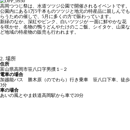
高岡つつじ祭は、水道ツツジ公園で開催されるイベントです。
公園内にある1万5千本ものツツジと地元の特産品に親しんでも
らうための催しで、5月に多くの方で賑わっています。
新緑のなか、深紅やピンク、白いツツジが 一面に鮮やかな花
を咲かせ、名物の鴨うどんやたけのこご飯、シイタケ、山菜な
ど地域の特産物の販売も行われます。
2. 場所
住所
富山県高岡市笹八口字男撲１−２
電車の場合
加越能バス 勝木原（のでわら）行き乗車 笹八口下車、徒歩
3分
車の場合
あいの風とやま鉄道高岡駅から車で20分