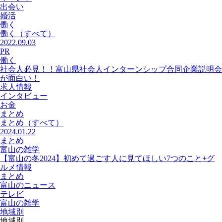
出会い
婚活
働く
働く
（すべて）
2022.09.03
PR
働く
社会人必見！！富山県社会人インターンシップ合同企業説明会
が面白い！
求人情報
インタビュー
お金
まとめ
まとめ
（すべて）
2024.01.22
まとめ
富山の雑学
【富山の冬2024】初めて過ごす人に見てほしい7つのこと+グ
ルメ情報
まとめ
富山のニュース
テレビ
富山の雑学
地域別
地域別