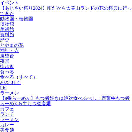
イベント
【あじさい祭り2024】雨だから太閤山ランドの花の祭典に行っ
てきた
動物園・植物園
博物館
美術館
資料館
歴史
とやまの花
神社・寺
展望台
夜景
街歩き
食べる
食べる
（すべて）
2025.01.21
PR
ラーメン
【8番らーめん】もつ煮好きは絶対食べるべし！野菜牛もつ煮
らーめん&牛もつ煮唐麺
カフェ
ランチ
ラーメン
カレー
美食娘