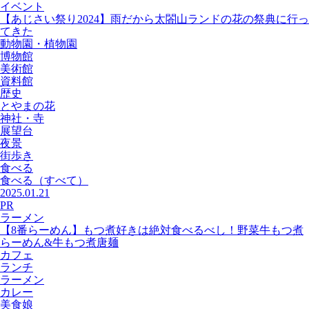
イベント
【あじさい祭り2024】雨だから太閤山ランドの花の祭典に行っ
てきた
動物園・植物園
博物館
美術館
資料館
歴史
とやまの花
神社・寺
展望台
夜景
街歩き
食べる
食べる
（すべて）
2025.01.21
PR
ラーメン
【8番らーめん】もつ煮好きは絶対食べるべし！野菜牛もつ煮
らーめん&牛もつ煮唐麺
カフェ
ランチ
ラーメン
カレー
美食娘