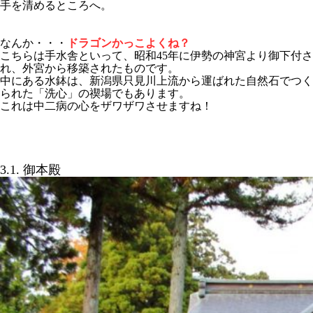
手を清めるところへ。
なんか・・・
ドラゴンかっこよくね？
こちらは手水舎といって、昭和45年に伊勢の神宮より御下付さ
れ、外宮から移築されたものです。
中にある水鉢は、新潟県只見川上流から運ばれた自然石でつく
られた「洗心」の禊場でもあります。
これは中二病の心をザワザワさせますね！
3.1. 御本殿