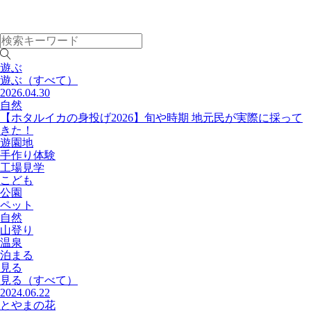
遊ぶ
遊ぶ
（すべて）
2026.04.30
自然
【ホタルイカの身投げ2026】旬や時期 地元民が実際に採って
きた！
遊園地
手作り体験
工場見学
こども
公園
ペット
自然
山登り
温泉
泊まる
見る
見る
（すべて）
2024.06.22
とやまの花