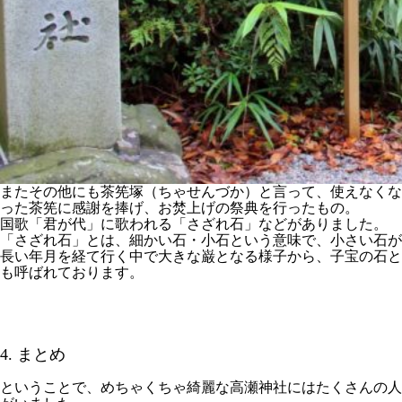
またその他にも茶筅塚（ちゃせんづか）と言って、使えなくな
った茶筅に感謝を捧げ、お焚上げの祭典を行ったもの。
国歌「君が代」に歌われる「さざれ石」などがありました。
「さざれ石」とは、細かい石・小石という意味で、小さい石が
長い年月を経て行く中で大きな巌となる様子から、子宝の石と
も呼ばれております。
4. まとめ
ということで、めちゃくちゃ綺麗な高瀬神社にはたくさんの人