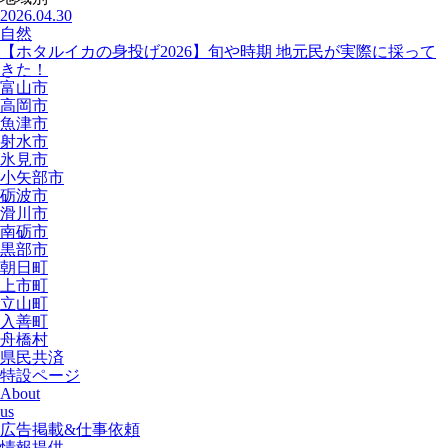
2026.04.30
自然
【ホタルイカの身投げ2026】旬や時期 地元民が実際に採って
きた！
富山市
高岡市
魚津市
射水市
氷見市
小矢部市
砺波市
滑川市
南砺市
黒部市
朝日町
上市町
立山町
入善町
舟橋村
県民共済
特設ページ
About
us
広告掲載&仕事依頼
情報提供