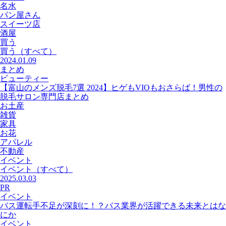
名水
パン屋さん
スイーツ店
酒屋
買う
買う
（すべて）
2024.01.09
まとめ
ビューティー
【富山のメンズ脱毛7選 2024】ヒゲもVIOもおさらば！男性の
脱毛サロン専門店まとめ
お土産
雑貨
家具
お花
アパレル
不動産
イベント
イベント
（すべて）
2025.03.03
PR
イベント
バス運転手不足が深刻に！？バス業界が活躍できる未来とはな
にか
イベント