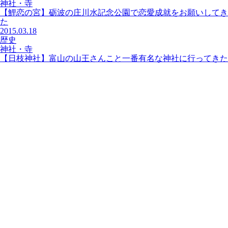
神社・寺
【鯉恋の宮】砺波の庄川水記念公園で恋愛成就をお願いしてき
た
2015.03.18
歴史
神社・寺
【日枝神社】富山の山王さんこと一番有名な神社に行ってきた