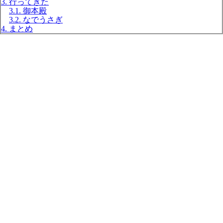
3. 行ってきた
3.1. 御本殿
3.2. なでうさぎ
4. まとめ