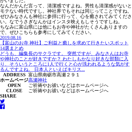
がいました。
なんだかんだ言って、清潔感ですよね。男性も清潔感がないと
モテない時代ですし。神社界でもそれは同じってことですね。
ぜひみなさんも神社に参拝に行って、心を癒されてみてくださ
い。なでうさぎなんかはインスタ映えもしそうですしね。
ちなみに富山県には他にもお寺や神社がたくさんありますの
で、ぜひこちらも参考にしてみてください。
2019.08.16
【富山のお寺 神社】ご利益と癒しを求めて行きたいスポット
14選まとめ
どうも、編集長のサクラです。 突然ですが、みなさんはお寺
や神社のことが好きですか？ わたしもかなり好きな部類に入
り、そういうところに1人で行くと心が洗われるような気がす
るんですよね。 日本人といえばキリス...
ADDRESS
富山県南砺市高瀬２９１
ホームページ
高瀬神社
OPEN
ご祈祷やお祓いなどはホームページへ
CLOSE
ご祈祷やお祓いなどはホームページへ
SHARE