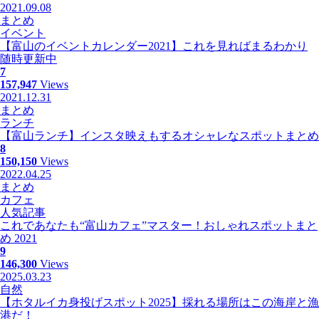
2021.09.08
まとめ
イベント
【富山のイベントカレンダー2021】これを見ればまるわかり
随時更新中
7
157,947
Views
2021.12.31
まとめ
ランチ
【富山ランチ】インスタ映えもするオシャレなスポットまとめ
8
150,150
Views
2022.04.25
まとめ
カフェ
人気記事
これであなたも“富山カフェ”マスター！おしゃれスポットまと
め 2021
9
146,300
Views
2025.03.23
自然
【ホタルイカ身投げスポット2025】採れる場所はこの海岸と漁
港だ！