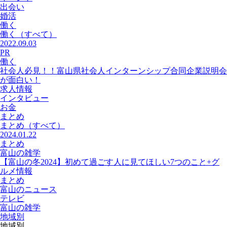
出会い
婚活
働く
働く
（すべて）
2022.09.03
PR
働く
社会人必見！！富山県社会人インターンシップ合同企業説明会
が面白い！
求人情報
インタビュー
お金
まとめ
まとめ
（すべて）
2024.01.22
まとめ
富山の雑学
【富山の冬2024】初めて過ごす人に見てほしい7つのこと+グ
ルメ情報
まとめ
富山のニュース
テレビ
富山の雑学
地域別
地域別