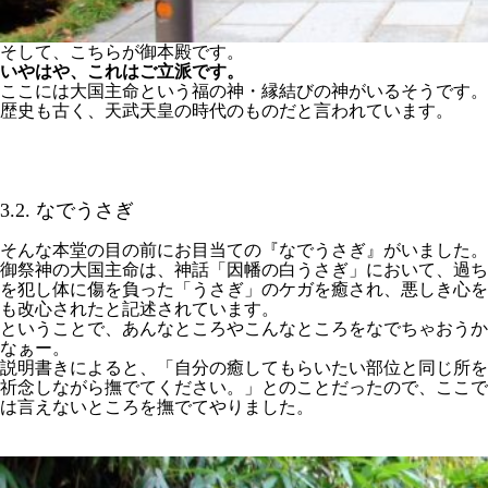
そして、こちらが御本殿です。
いやはや、これはご立派です。
ここには大国主命という福の神・縁結びの神がいるそうです。
歴史も古く、天武天皇の時代のものだと言われています。
3.2. なでうさぎ
そんな本堂の目の前にお目当ての『なでうさぎ』がいました。
御祭神の大国主命は、神話「因幡の白うさぎ」において、過ち
を犯し体に傷を負った「うさぎ」のケガを癒され、悪しき心を
も改心されたと記述されています。
ということで、あんなところやこんなところをなでちゃおうか
なぁー。
説明書きによると、「自分の癒してもらいたい部位と同じ所を
祈念しながら撫でてください。」とのことだったので、ここで
は言えないところを撫でてやりました。