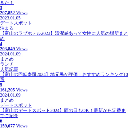
きた！
3
207,852
Views
2023.01.05
デートスポット
泊まる
【富山のラブホテル2023】清潔感あって女性に人気の場所まと
め
4
203,849
Views
2024.01.09
まとめ
ランチ
人気記事
【富山の回転寿司2024】地元民が評価！おすすめランキング10
選
5
161,205
Views
2024.01.09
まとめ
デートスポット
【富山のデートスポット2024】雨の日もOK！最新から定番ま
でご紹介
6
159,677
Views