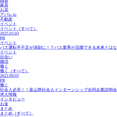
雑貨
家具
お花
アパレル
不動産
イベント
イベント
（すべて）
2025.03.03
PR
イベント
バス運転手不足が深刻に！？バス業界が活躍できる未来とはな
イベント
出会い
婚活
働く
働く
（すべて）
2022.09.03
PR
働く
社会人必見！！富山県社会人インターンシップ合同企業説明会
求人情報
インタビュー
お金
まとめ
まとめ
（すべて）