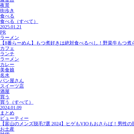
夜景
街歩き
食べる
食べる
（すべて）
2025.01.21
PR
ラーメン
【8番らーめん】もつ煮好きは絶対食べるべし！野菜牛もつ煮
カフェ
ランチ
ラーメン
カレー
美食娘
名水
パン屋さん
スイーツ店
酒屋
買う
買う
（すべて）
2024.01.09
まとめ
ビューティー
【富山のメンズ脱毛7選 2024】ヒゲもVIOもおさらば！男性
お土産