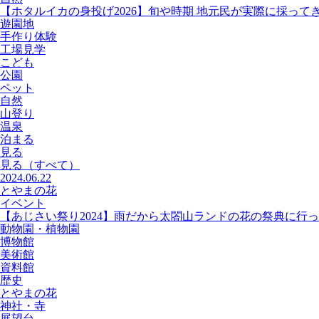
【ホタルイカの身投げ2026】旬や時期 地元民が実際に採って
遊園地
手作り体験
工場見学
こども
公園
ペット
自然
山登り
温泉
泊まる
見る
見る
（すべて）
2024.06.22
とやまの花
イベント
【あじさい祭り2024】雨だから太閤山ランドの花の祭典に行
動物園・植物園
博物館
美術館
資料館
歴史
とやまの花
神社・寺
展望台