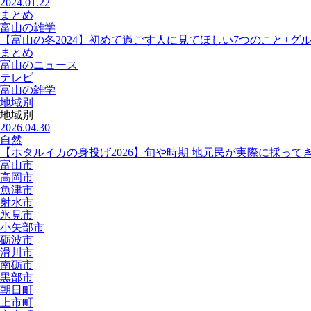
2024.01.22
まとめ
富山の雑学
【富山の冬2024】初めて過ごす人に見てほしい7つのこと+グ
まとめ
富山のニュース
テレビ
富山の雑学
地域別
地域別
2026.04.30
自然
【ホタルイカの身投げ2026】旬や時期 地元民が実際に採って
富山市
高岡市
魚津市
射水市
氷見市
小矢部市
砺波市
滑川市
南砺市
黒部市
朝日町
上市町