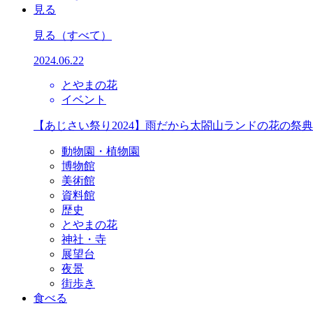
見る
見る
（すべて）
2024.06.22
とやまの花
イベント
【あじさい祭り2024】雨だから太閤山ランドの花の祭
動物園・植物園
博物館
美術館
資料館
歴史
とやまの花
神社・寺
展望台
夜景
街歩き
食べる