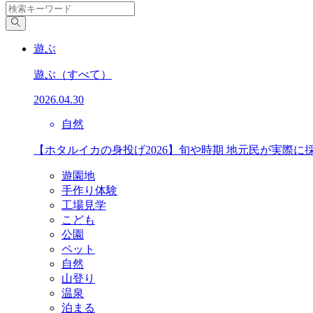
遊ぶ
遊ぶ
（すべて）
2026.04.30
自然
【ホタルイカの身投げ2026】旬や時期 地元民が実際に
遊園地
手作り体験
工場見学
こども
公園
ペット
自然
山登り
温泉
泊まる