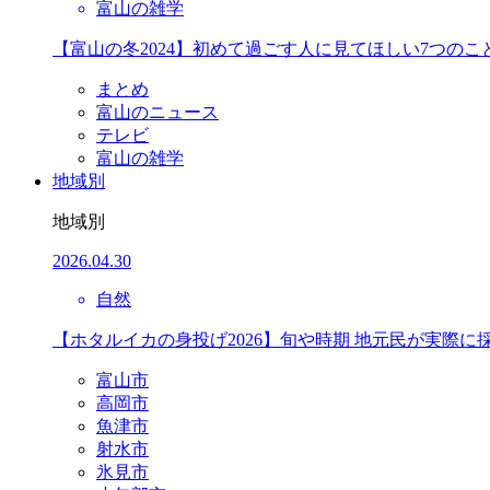
富山の雑学
【富山の冬2024】初めて過ごす人に見てほしい7つのこ
まとめ
富山のニュース
テレビ
富山の雑学
地域別
地域別
2026.04.30
自然
【ホタルイカの身投げ2026】旬や時期 地元民が実際に
富山市
高岡市
魚津市
射水市
氷見市