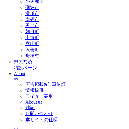
小矢部市
砺波市
滑川市
南砺市
黒部市
朝日町
上市町
立山町
入善町
舟橋村
県民共済
特設ページ
About
us
広告掲載&仕事依頼
情報提供
ライター募集
About us
雑記
お問い合わせ
本サイトの仕様