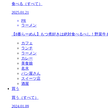
食べる
（すべて）
2025.01.21
PR
ラーメン
【8番らーめん】もつ煮好きは絶対食べるべし！野菜牛
カフェ
ランチ
ラーメン
カレー
美食娘
名水
パン屋さん
スイーツ店
酒屋
買う
買う
（すべて）
2024.01.09