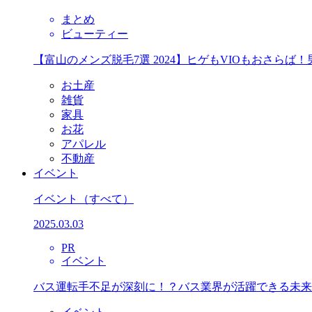
まとめ
ビューティー
【富山のメンズ脱毛7選 2024】ヒゲもVIOもおさら
お土産
雑貨
家具
お花
アパレル
不動産
イベント
イベント
（すべて）
2025.03.03
PR
イベント
バス運転手不足が深刻に！？バス業界が活躍できる未来