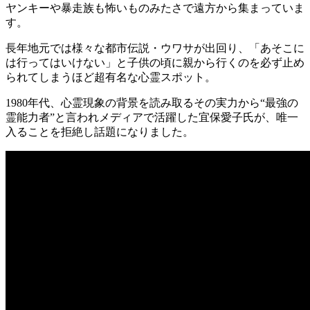
ヤンキーや暴走族も怖いものみたさで遠方から集まっていま
す。
長年地元では様々な都市伝説・ウワサが出回り、「あそこに
は行ってはいけない」と子供の頃に親から行くのを必ず止め
られてしまうほど超有名な心霊スポット。
1980年代、心霊現象の背景を読み取るその実力から“最強の
霊能力者”と言われメディアで活躍した宜保愛子氏が、唯一
入ることを拒絶し話題になりました。