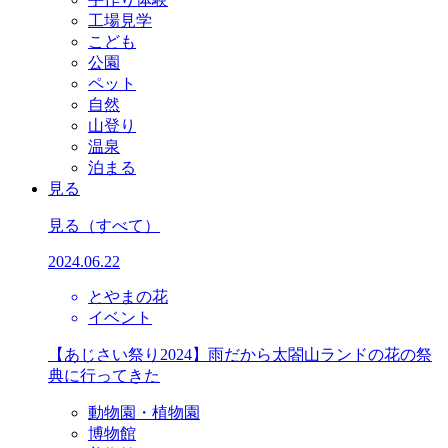
工場見学
こども
公園
ペット
自然
山登り
温泉
泊まる
見る
見る
（すべて）
2024.06.22
とやまの花
イベント
【あじさい祭り2024】雨だから太閤山ランドの花の祭
典に行ってきた
動物園・植物園
博物館