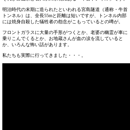
明治時代の末期に造られたといわれる宮島隧道（通称・牛首
トンネル）は、全長55mと距離は短いですが、トンネル内部
には焼身自殺した犠牲者の怨念がこもっているとの噂が。
フロントガラスに大量の手形がつくとか、老婆の幽霊が車に
乗りこんでくるとか、お地蔵さんが血の涙を流していると
か、いろんな怖い話があります。
私たちも実際に行ってきました・・・。