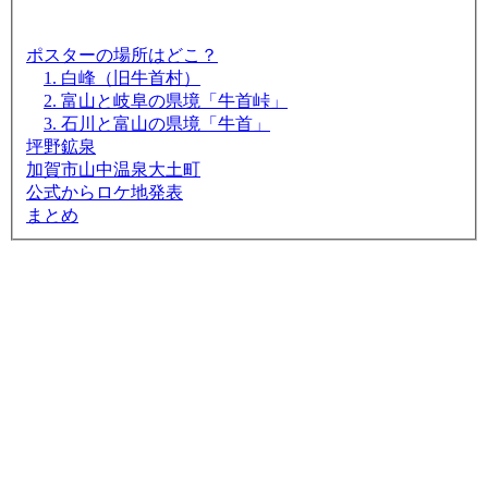
ポスターの場所はどこ？
1. 白峰（旧牛首村）
2. 富山と岐阜の県境「牛首峠」
3. 石川と富山の県境「牛首」
坪野鉱泉
加賀市山中温泉大土町
公式からロケ地発表
まとめ