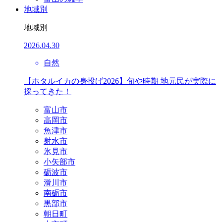
地域別
地域別
2026.04.30
自然
【ホタルイカの身投げ2026】旬や時期 地元民が実際に
採ってきた！
富山市
高岡市
魚津市
射水市
氷見市
小矢部市
砺波市
滑川市
南砺市
黒部市
朝日町