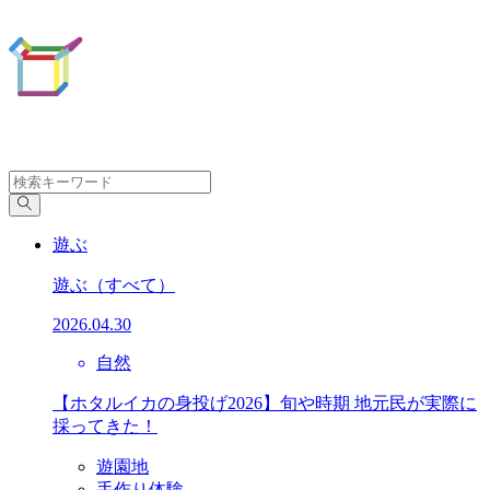
遊ぶ
遊ぶ
（すべて）
2026.04.30
自然
【ホタルイカの身投げ2026】旬や時期 地元民が実際に
採ってきた！
遊園地
手作り体験