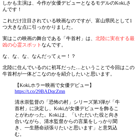
しかも主演は、今作が女優デビューとなるモデルのKoki,さ
んです！
これだけ注目されている映画なのですが、富山県民として1
つ大きな点に引っかかりました。
実はこの映画の舞台である「牛首村」は、
北陸に実在する最
凶の心霊スポット
なんです。
な、な、な、なんだってぇー！？
北陸に住んでいるのに初耳だった…ということで今回はこの
牛首村が一体どこなのかを紹介したいと思います。
【Koki,ホラー映画で女優デビュー】
https://t.co/29BADqcZmn
清水崇監督の「恐怖の村」シリーズ第3弾が「牛
首村」に決定し、Koki,が女優デビューを飾るこ
とがわかった。Koki,は、「いただいた役と向き
合いながら、清水監督からの言葉をしっかり聞
き、一生懸命頑張りたいと思います」と意気込
む。