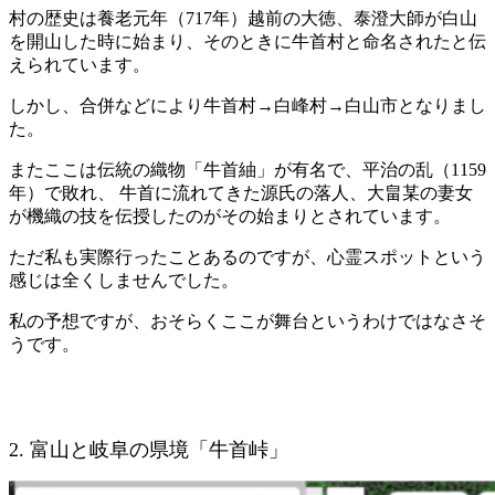
村の歴史は養老元年（717年）越前の大徳、泰澄大師が白山
を開山した時に始まり、そのときに牛首村と命名されたと伝
えられています。
しかし、合併などにより牛首村→白峰村→白山市となりまし
た。
またここは伝統の織物「牛首紬」が有名で、平治の乱（1159
年）で敗れ、 牛首に流れてきた源氏の落人、大畠某の妻女
が機織の技を伝授したのがその始まりとされています。
ただ私も実際行ったことあるのですが、心霊スポットという
感じは全くしませんでした。
私の予想ですが、おそらくここが舞台というわけではなさそ
うです。
2. 富山と岐阜の県境「牛首峠」