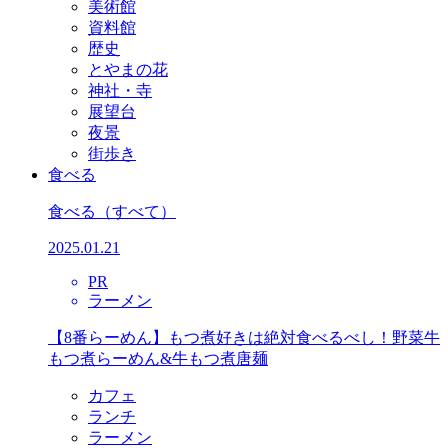
美術館
資料館
歴史
とやまの花
神社・寺
展望台
夜景
街歩き
食べる
食べる
（すべて）
2025.01.21
PR
ラーメン
【8番らーめん】もつ煮好きは絶対食べるべし！野菜牛
もつ煮らーめん&牛もつ煮唐麺
カフェ
ランチ
ラーメン