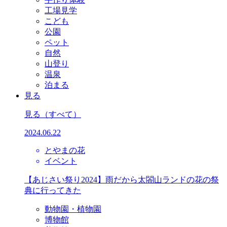
工場見学
こども
公園
ペット
自然
山登り
温泉
泊まる
見る
見る
（すべて）
2024.06.22
とやまの花
イベント
【あじさい祭り2024】雨だから太閤山ランドの花の祭
典に行ってきた
動物園・植物園
博物館