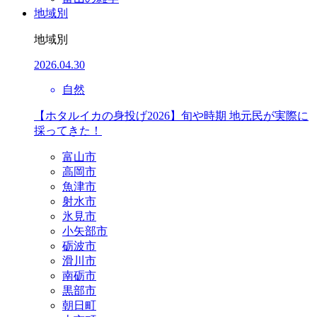
地域別
地域別
2026.04.30
自然
【ホタルイカの身投げ2026】旬や時期 地元民が実際に
採ってきた！
富山市
高岡市
魚津市
射水市
氷見市
小矢部市
砺波市
滑川市
南砺市
黒部市
朝日町