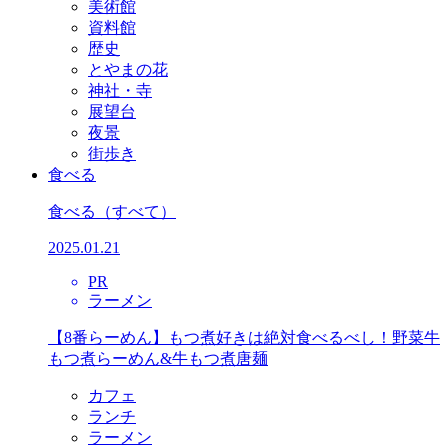
美術館
資料館
歴史
とやまの花
神社・寺
展望台
夜景
街歩き
食べる
食べる
（すべて）
2025.01.21
PR
ラーメン
【8番らーめん】もつ煮好きは絶対食べるべし！野菜牛
もつ煮らーめん&牛もつ煮唐麺
カフェ
ランチ
ラーメン