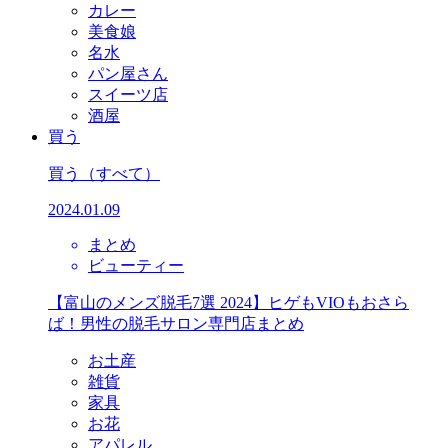
カレー
美食娘
名水
パン屋さん
スイーツ店
酒屋
買う
買う
（すべて）
2024.01.09
まとめ
ビューティー
【富山のメンズ脱毛7選 2024】ヒゲもVIOもおさら
ば！男性の脱毛サロン専門店まとめ
お土産
雑貨
家具
お花
アパレル