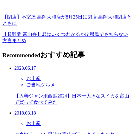
【閉店】不室屋 高岡大和店が8月25日に閉店 高岡大和閉店と
ともに
【超難問 富山弁】君はいくつわかるか!? 県民でも知らない
方言まとめ
おすすめ記事
Recommended
2023.06.17
お土産
ご当地グルメ
【入善ジャンボ西瓜2024】日本一大きなスイカを富山
で買って食べてみた
2018.03.18
お土産