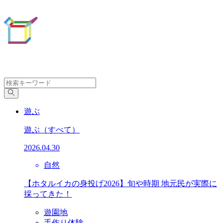
遊ぶ
遊ぶ
（すべて）
2026.04.30
自然
【ホタルイカの身投げ2026】旬や時期 地元民が実際に
採ってきた！
遊園地
手作り体験