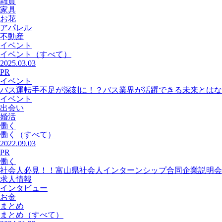
雑貨
家具
お花
アパレル
不動産
イベント
イベント
（すべて）
2025.03.03
PR
イベント
バス運転手不足が深刻に！？バス業界が活躍できる未来とはな
イベント
出会い
婚活
働く
働く
（すべて）
2022.09.03
PR
働く
社会人必見！！富山県社会人インターンシップ合同企業説明会
求人情報
インタビュー
お金
まとめ
まとめ
（すべて）