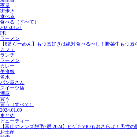
夜景
街歩き
食べる
食べる
（すべて）
2025.01.21
PR
ラーメン
【8番らーめん】もつ煮好きは絶対食べるべし！野菜牛もつ煮
カフェ
ランチ
ラーメン
カレー
美食娘
名水
パン屋さん
スイーツ店
酒屋
買う
買う
（すべて）
2024.01.09
まとめ
ビューティー
【富山のメンズ脱毛7選 2024】ヒゲもVIOもおさらば！男性
お土産