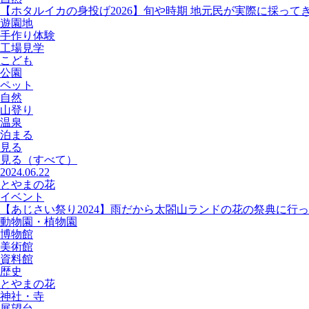
【ホタルイカの身投げ2026】旬や時期 地元民が実際に採って
遊園地
手作り体験
工場見学
こども
公園
ペット
自然
山登り
温泉
泊まる
見る
見る
（すべて）
2024.06.22
とやまの花
イベント
【あじさい祭り2024】雨だから太閤山ランドの花の祭典に行
動物園・植物園
博物館
美術館
資料館
歴史
とやまの花
神社・寺
展望台