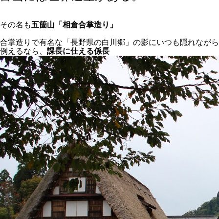
その名も
五箇山「相倉合掌造り」
合掌造りで有名な「長野県の白川郷」の影にいつも隠れながら
例えるなら、
課長に仕える係長