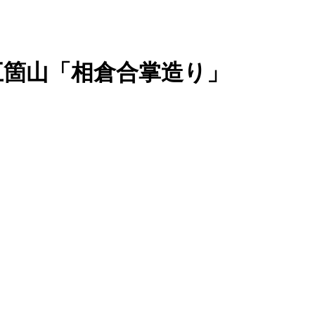
五箇山「相倉合掌造り」