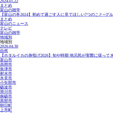
2024.01.22
まとめ
富山の雑学
【富山の冬2024】初めて過ごす人に見てほしい7つのこと+グ
まとめ
富山のニュース
テレビ
富山の雑学
地域別
地域別
2026.04.30
自然
【ホタルイカの身投げ2026】旬や時期 地元民が実際に採って
富山市
高岡市
魚津市
射水市
氷見市
小矢部市
砺波市
滑川市
南砺市
黒部市
朝日町
上市町