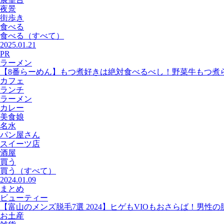
夜景
街歩き
食べる
食べる
（すべて）
2025.01.21
PR
ラーメン
【8番らーめん】もつ煮好きは絶対食べるべし！野菜牛もつ煮
カフェ
ランチ
ラーメン
カレー
美食娘
名水
パン屋さん
スイーツ店
酒屋
買う
買う
（すべて）
2024.01.09
まとめ
ビューティー
【富山のメンズ脱毛7選 2024】ヒゲもVIOもおさらば！男性
お土産