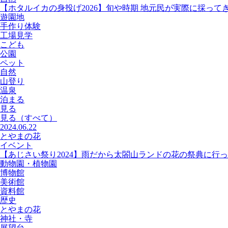
【ホタルイカの身投げ2026】旬や時期 地元民が実際に採って
遊園地
手作り体験
工場見学
こども
公園
ペット
自然
山登り
温泉
泊まる
見る
見る
（すべて）
2024.06.22
とやまの花
イベント
【あじさい祭り2024】雨だから太閤山ランドの花の祭典に行
動物園・植物園
博物館
美術館
資料館
歴史
とやまの花
神社・寺
展望台