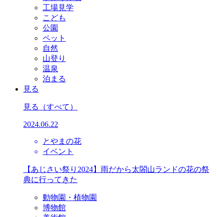
工場見学
こども
公園
ペット
自然
山登り
温泉
泊まる
見る
見る
（すべて）
2024.06.22
とやまの花
イベント
【あじさい祭り2024】雨だから太閤山ランドの花の祭
典に行ってきた
動物園・植物園
博物館