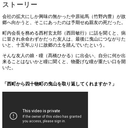
ストーリー
会社の拡大にしか興味の無かった中原祐馬（竹野内豊）が故
郷へ向かうと、そこにあったのは予期せぬ親友の死だった。
町内会長を務める西村玄太郎（西田敏行）に話を聞くと、病
に冒され余命わずかだった友人は、最後に曳山につながりた
いと、十五年ぶりに故郷の土を踏んでいたという。
そんな友人の娘・瞳（髙橋ひかる）に出会い、自分に何か出
来ることはないかと瞳に聞くと、物憂げな瞳が重たい口を開
いた。
「西町から四十物町の曳山を取り返してくれますか？」