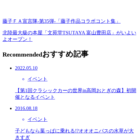
藤子ＦＡ宣言隊-第35弾-「藤子作品コラボコント集」
北陸最大級の本屋「文苑堂TSUTAYA 富山豊田店」がいよい
よオープン！
おすすめ記事
Recommended
2022.05.10
イベント
【第1回クラシックカーの世界in高岡おとぎの森】初開
催となるイベント
2016.08.18
イベント
子どもなら葉っぱに乗れる!?オオオニバスの水草が大
きすぎ