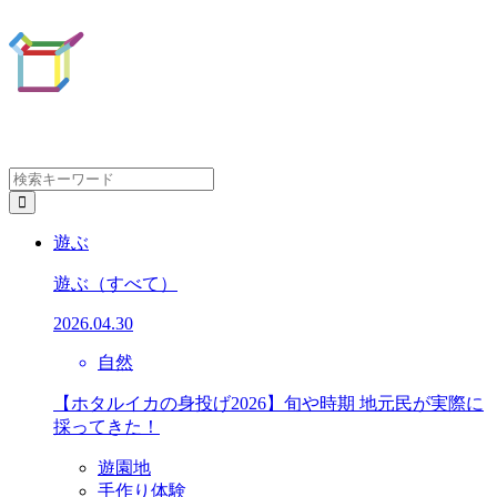
遊ぶ
遊ぶ
（すべて）
2026.04.30
自然
【ホタルイカの身投げ2026】旬や時期 地元民が実際に
採ってきた！
遊園地
手作り体験