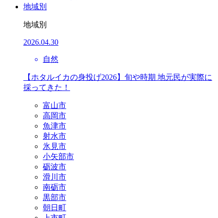
地域別
地域別
2026.04.30
自然
【ホタルイカの身投げ2026】旬や時期 地元民が実際に
採ってきた！
富山市
高岡市
魚津市
射水市
氷見市
小矢部市
砺波市
滑川市
南砺市
黒部市
朝日町
上市町