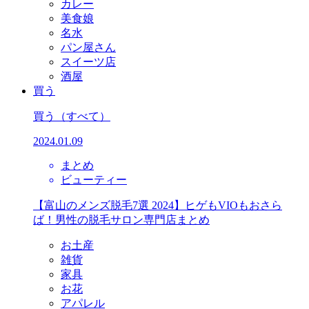
カレー
美食娘
名水
パン屋さん
スイーツ店
酒屋
買う
買う
（すべて）
2024.01.09
まとめ
ビューティー
【富山のメンズ脱毛7選 2024】ヒゲもVIOもおさら
ば！男性の脱毛サロン専門店まとめ
お土産
雑貨
家具
お花
アパレル