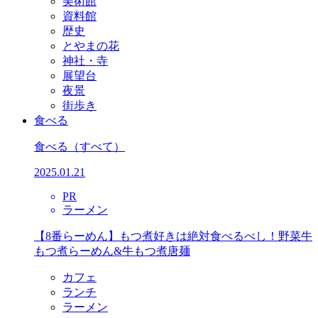
美術館
資料館
歴史
とやまの花
神社・寺
展望台
夜景
街歩き
食べる
食べる
（すべて）
2025.01.21
PR
ラーメン
【8番らーめん】もつ煮好きは絶対食べるべし！野菜牛
もつ煮らーめん&牛もつ煮唐麺
カフェ
ランチ
ラーメン