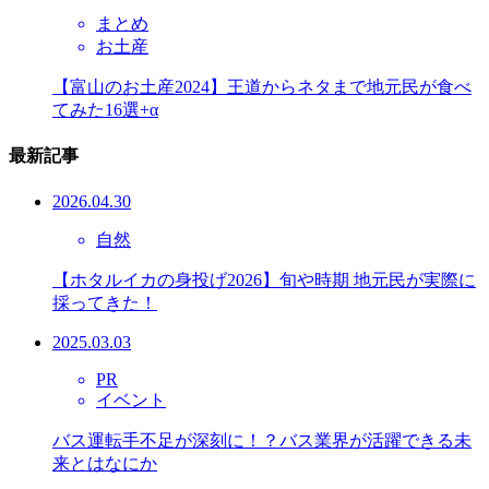
まとめ
お土産
【富山のお土産2024】王道からネタまで地元民が食べ
てみた16選+α
最新記事
2026.04.30
自然
【ホタルイカの身投げ2026】旬や時期 地元民が実際に
採ってきた！
2025.03.03
PR
イベント
バス運転手不足が深刻に！？バス業界が活躍できる未
来とはなにか