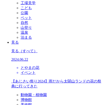
工場見学
こども
公園
ペット
自然
山登り
温泉
泊まる
見る
見る
（すべて）
2024.06.22
とやまの花
イベント
【あじさい祭り2024】雨だから太閤山ランドの花の祭
典に行ってきた
動物園・植物園
博物館
美術館