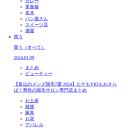
カレー
美食娘
名水
パン屋さん
スイーツ店
酒屋
買う
買う
（すべて）
2024.01.09
まとめ
ビューティー
【富山のメンズ脱毛7選 2024】ヒゲもVIOもおさら
ば！男性の脱毛サロン専門店まとめ
お土産
雑貨
家具
お花
アパレル