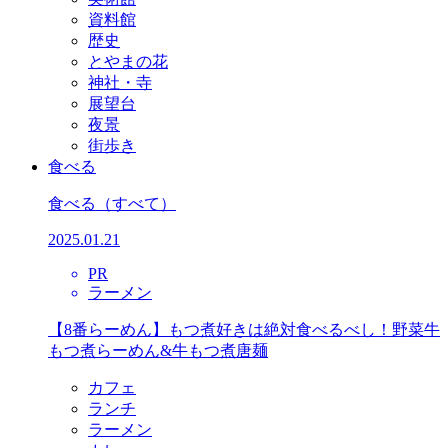
資料館
歴史
とやまの花
神社・寺
展望台
夜景
街歩き
食べる
食べる
（すべて）
2025.01.21
PR
ラーメン
【8番らーめん】もつ煮好きは絶対食べるべし！野菜牛
もつ煮らーめん&牛もつ煮唐麺
カフェ
ランチ
ラーメン