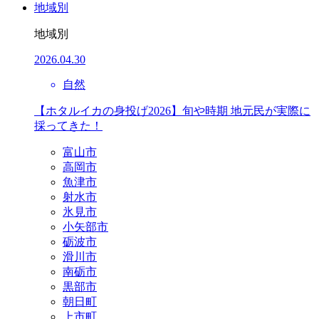
地域別
地域別
2026.04.30
自然
【ホタルイカの身投げ2026】旬や時期 地元民が実際に
採ってきた！
富山市
高岡市
魚津市
射水市
氷見市
小矢部市
砺波市
滑川市
南砺市
黒部市
朝日町
上市町