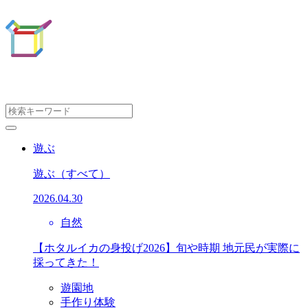
遊ぶ
遊ぶ
（すべて）
2026.04.30
自然
【ホタルイカの身投げ2026】旬や時期 地元民が実際に
採ってきた！
遊園地
手作り体験