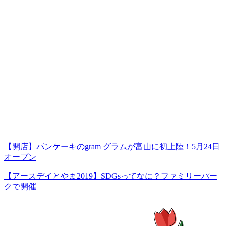
【開店】パンケーキのgram グラムが富山に初上陸！5月24日
オープン
【アースデイとやま2019】SDGsってなに？ファミリーパー
クで開催