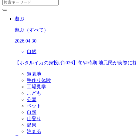
遊ぶ
遊ぶ
（すべて）
2026.04.30
自然
【ホタルイカの身投げ2026】旬や時期 地元民が実際に
遊園地
手作り体験
工場見学
こども
公園
ペット
自然
山登り
温泉
泊まる