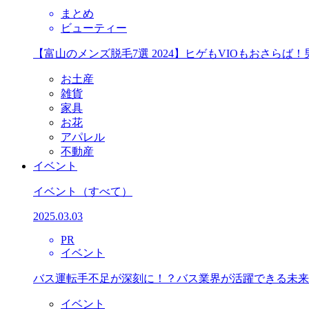
まとめ
ビューティー
【富山のメンズ脱毛7選 2024】ヒゲもVIOもおさら
お土産
雑貨
家具
お花
アパレル
不動産
イベント
イベント
（すべて）
2025.03.03
PR
イベント
バス運転手不足が深刻に！？バス業界が活躍できる未来
イベント