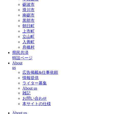
砺波市
滑川市
南砺市
黒部市
朝日町
上市町
立山町
入善町
舟橋村
県民共済
特設ページ
About
us
広告掲載&仕事依頼
情報提供
ライター募集
About us
雑記
お問い合わせ
本サイトの仕様
About us