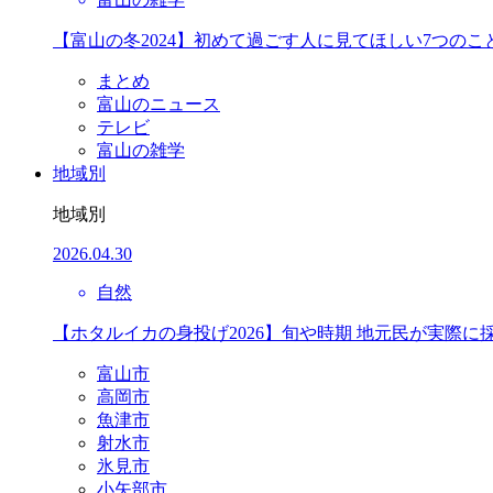
【富山の冬2024】初めて過ごす人に見てほしい7つのこ
まとめ
富山のニュース
テレビ
富山の雑学
地域別
地域別
2026.04.30
自然
【ホタルイカの身投げ2026】旬や時期 地元民が実際に
富山市
高岡市
魚津市
射水市
氷見市
小矢部市