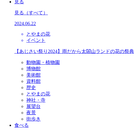
見る
見る
（すべて）
2024.06.22
とやまの花
イベント
【あじさい祭り2024】雨だから太閤山ランドの花の祭
動物園・植物園
博物館
美術館
資料館
歴史
とやまの花
神社・寺
展望台
夜景
街歩き
食べる