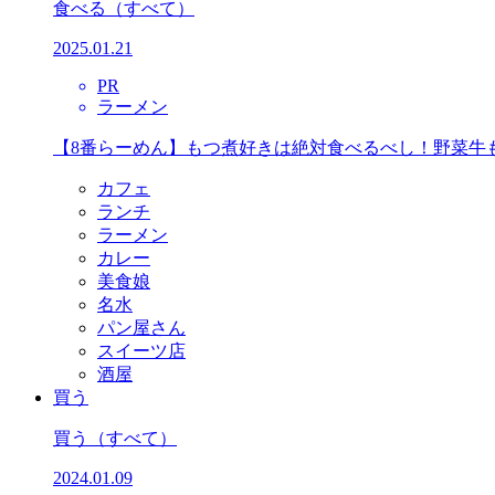
食べる
（すべて）
2025.01.21
PR
ラーメン
【8番らーめん】もつ煮好きは絶対食べるべし！野菜牛
カフェ
ランチ
ラーメン
カレー
美食娘
名水
パン屋さん
スイーツ店
酒屋
買う
買う
（すべて）
2024.01.09