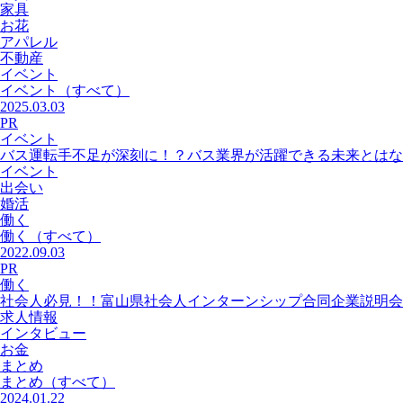
家具
お花
アパレル
不動産
イベント
イベント
（すべて）
2025.03.03
PR
イベント
バス運転手不足が深刻に！？バス業界が活躍できる未来とはな
イベント
出会い
婚活
働く
働く
（すべて）
2022.09.03
PR
働く
社会人必見！！富山県社会人インターンシップ合同企業説明会
求人情報
インタビュー
お金
まとめ
まとめ
（すべて）
2024.01.22