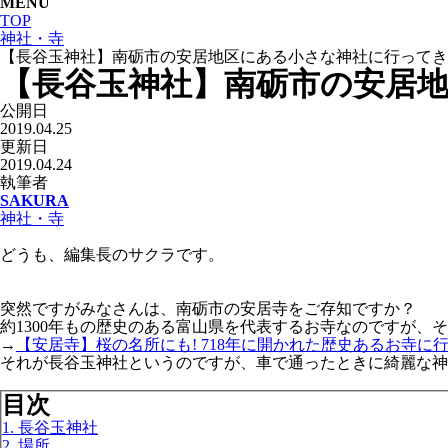
MENU
TOP
神社・寺
【長谷玉神社】南砺市の安居地区にある小さな神社に行ってき
【長谷玉神社】南砺市の安居
公開日
2019.04.25
更新日
2019.04.24
執筆者
SAKURA
神社・寺
どうも、編集長のサクラです。
突然ですがみなさんは、南砺市の安居寺をご存知ですか？
約1300年もの歴史のある富山県を代表するお寺なのですが、
→
【安居寺】桜の名所にも! 718年に開かれた歴史あるお寺に
それが長谷玉神社というのですが、車で通ったときに綺麗な神
目次
1. 長谷玉神社
2. 場所