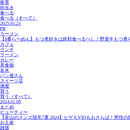
夜景
街歩き
食べる
食べる
（すべて）
2025.01.21
PR
ラーメン
【8番らーめん】もつ煮好きは絶対食べるべし！野菜牛もつ煮
カフェ
ランチ
ラーメン
カレー
美食娘
名水
パン屋さん
スイーツ店
酒屋
買う
買う
（すべて）
2024.01.09
まとめ
ビューティー
【富山のメンズ脱毛7選 2024】ヒゲもVIOもおさらば！男性
お土産
雑貨