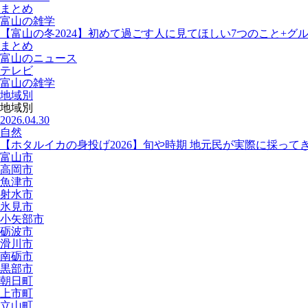
まとめ
富山の雑学
【富山の冬2024】初めて過ごす人に見てほしい7つのこと+グ
まとめ
富山のニュース
テレビ
富山の雑学
地域別
地域別
2026.04.30
自然
【ホタルイカの身投げ2026】旬や時期 地元民が実際に採って
富山市
高岡市
魚津市
射水市
氷見市
小矢部市
砺波市
滑川市
南砺市
黒部市
朝日町
上市町
立山町