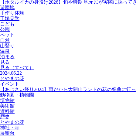
【ホタルイカの身投げ2026】旬や時期 地元民が実際に採って
遊園地
手作り体験
工場見学
こども
公園
ペット
自然
山登り
温泉
泊まる
見る
見る
（すべて）
2024.06.22
とやまの花
イベント
【あじさい祭り2024】雨だから太閤山ランドの花の祭典に行
動物園・植物園
博物館
美術館
資料館
歴史
とやまの花
神社・寺
展望台