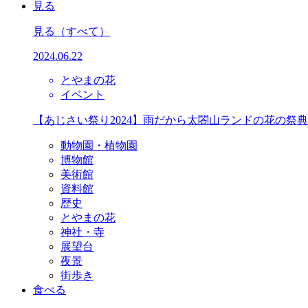
見る
見る
（すべて）
2024.06.22
とやまの花
イベント
【あじさい祭り2024】雨だから太閤山ランドの花の祭
動物園・植物園
博物館
美術館
資料館
歴史
とやまの花
神社・寺
展望台
夜景
街歩き
食べる