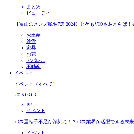
まとめ
ビューティー
【富山のメンズ脱毛7選 2024】ヒゲもVIOもおさら
お土産
雑貨
家具
お花
アパレル
不動産
イベント
イベント
（すべて）
2025.03.03
PR
イベント
バス運転手不足が深刻に！？バス業界が活躍できる未来
イベント