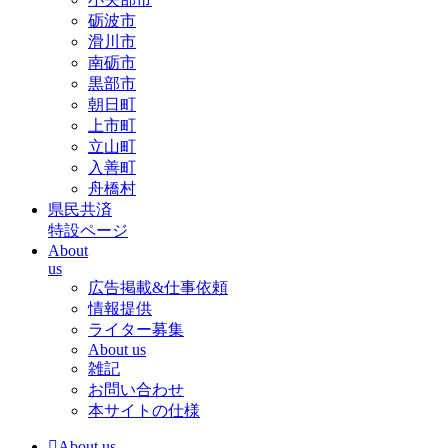
砺波市
滑川市
南砺市
黒部市
朝日町
上市町
立山町
入善町
舟橋村
県民共済
特設ページ
About
us
広告掲載&仕事依頼
情報提供
ライター募集
About us
雑記
お問い合わせ
本サイトの仕様
About us