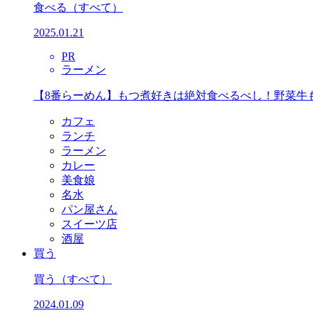
食べる
（すべて）
2025.01.21
PR
ラーメン
【8番らーめん】もつ煮好きは絶対食べるべし！野菜牛
カフェ
ランチ
ラーメン
カレー
美食娘
名水
パン屋さん
スイーツ店
酒屋
買う
買う
（すべて）
2024.01.09