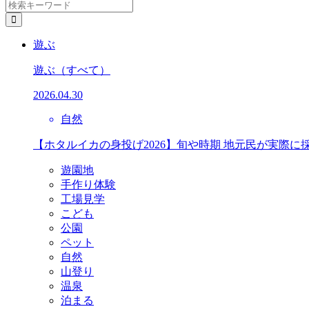
遊ぶ
遊ぶ
（すべて）
2026.04.30
自然
【ホタルイカの身投げ2026】旬や時期 地元民が実際に
遊園地
手作り体験
工場見学
こども
公園
ペット
自然
山登り
温泉
泊まる