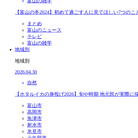
富山の雑学
【富山の冬2024】初めて過ごす人に見てほしい7つのこ
まとめ
富山のニュース
テレビ
富山の雑学
地域別
地域別
2026.04.30
自然
【ホタルイカの身投げ2026】旬や時期 地元民が実際に
富山市
高岡市
魚津市
射水市
氷見市
小矢部市