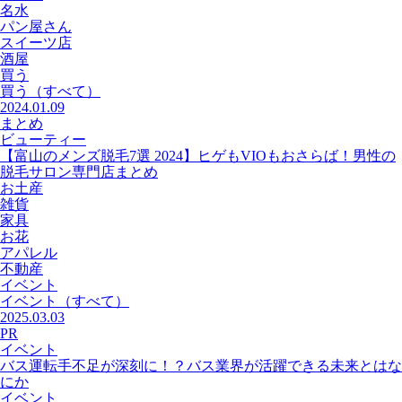
名水
パン屋さん
スイーツ店
酒屋
買う
買う
（すべて）
2024.01.09
まとめ
ビューティー
【富山のメンズ脱毛7選 2024】ヒゲもVIOもおさらば！男性の
脱毛サロン専門店まとめ
お土産
雑貨
家具
お花
アパレル
不動産
イベント
イベント
（すべて）
2025.03.03
PR
イベント
バス運転手不足が深刻に！？バス業界が活躍できる未来とはな
にか
イベント