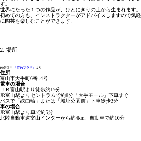
す。
世界にたった１つの作品が、ひとにぎりの土から生まれます。
初めての方も、インストラクターがアドバイスしますので気軽
に陶芸を楽しむことができます。
2. 場所
画像引用
「市民プラザ」
より
住所
富山市大手町6番14号
電車の場合
ＪＲ富山駅より徒歩約15分
JR富山駅よりセントラムで約8分「大手モール」下車すぐ
バスで「総曲輪」または「城址公園前」下車徒歩3分
車の場合
JR富山駅より車で約5分
北陸自動車道富山インターから約4km。自動車で約10分