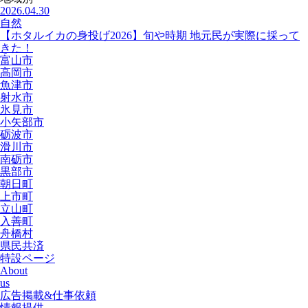
2026.04.30
自然
【ホタルイカの身投げ2026】旬や時期 地元民が実際に採って
きた！
富山市
高岡市
魚津市
射水市
氷見市
小矢部市
砺波市
滑川市
南砺市
黒部市
朝日町
上市町
立山町
入善町
舟橋村
県民共済
特設ページ
About
us
広告掲載&仕事依頼
情報提供