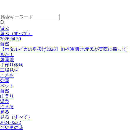
遊ぶ
遊ぶ
（すべて）
2026.04.30
自然
【ホタルイカの身投げ2026】旬や時期 地元民が実際に採って
きた！
遊園地
手作り体験
工場見学
こども
公園
ペット
自然
山登り
温泉
泊まる
見る
見る
（すべて）
2024.06.22
とやまの花