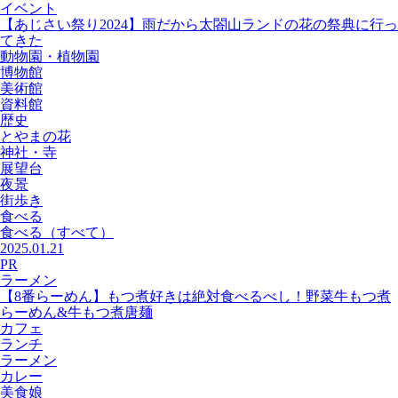
イベント
【あじさい祭り2024】雨だから太閤山ランドの花の祭典に行っ
てきた
動物園・植物園
博物館
美術館
資料館
歴史
とやまの花
神社・寺
展望台
夜景
街歩き
食べる
食べる
（すべて）
2025.01.21
PR
ラーメン
【8番らーめん】もつ煮好きは絶対食べるべし！野菜牛もつ煮
らーめん&牛もつ煮唐麺
カフェ
ランチ
ラーメン
カレー
美食娘