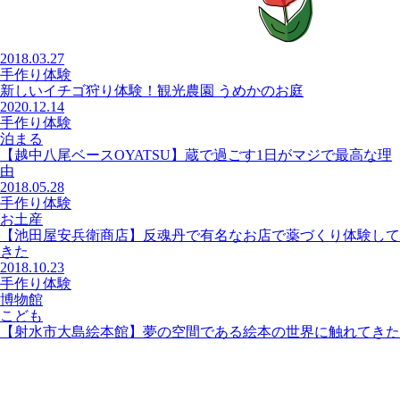
2018.03.27
手作り体験
新しいイチゴ狩り体験！観光農園 うめかのお庭
2020.12.14
手作り体験
泊まる
【越中八尾ベースOYATSU】蔵で過ごす1日がマジで最高な理
由
2018.05.28
手作り体験
お土産
【池田屋安兵衛商店】反魂丹で有名なお店で薬づくり体験して
きた
2018.10.23
手作り体験
博物館
こども
【射水市大島絵本館】夢の空間である絵本の世界に触れてきた