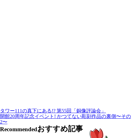
タワー111の真下にある!? 第55回「銅像評論会」
開館20周年記念イベント! かつてない彫刻作品の裏側〜その
2〜
おすすめ記事
Recommended