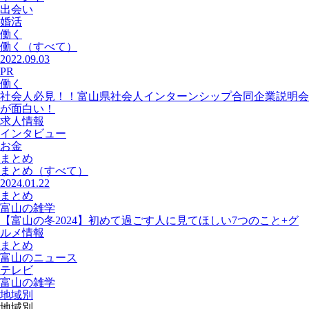
出会い
婚活
働く
働く
（すべて）
2022.09.03
PR
働く
社会人必見！！富山県社会人インターンシップ合同企業説明会
が面白い！
求人情報
インタビュー
お金
まとめ
まとめ
（すべて）
2024.01.22
まとめ
富山の雑学
【富山の冬2024】初めて過ごす人に見てほしい7つのこと+グ
ルメ情報
まとめ
富山のニュース
テレビ
富山の雑学
地域別
地域別