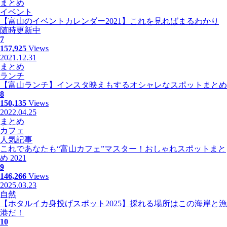
まとめ
イベント
【富山のイベントカレンダー2021】これを見ればまるわかり
随時更新中
7
157,925
Views
2021.12.31
まとめ
ランチ
【富山ランチ】インスタ映えもするオシャレなスポットまとめ
8
150,135
Views
2022.04.25
まとめ
カフェ
人気記事
これであなたも“富山カフェ”マスター！おしゃれスポットまと
め 2021
9
146,266
Views
2025.03.23
自然
【ホタルイカ身投げスポット2025】採れる場所はこの海岸と漁
港だ！
10