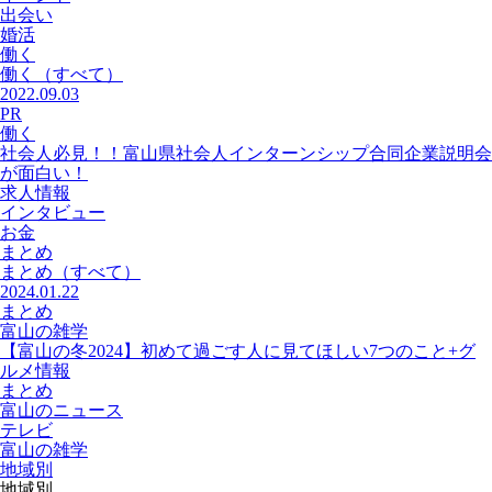
出会い
婚活
働く
働く
（すべて）
2022.09.03
PR
働く
社会人必見！！富山県社会人インターンシップ合同企業説明会
が面白い！
求人情報
インタビュー
お金
まとめ
まとめ
（すべて）
2024.01.22
まとめ
富山の雑学
【富山の冬2024】初めて過ごす人に見てほしい7つのこと+グ
ルメ情報
まとめ
富山のニュース
テレビ
富山の雑学
地域別
地域別