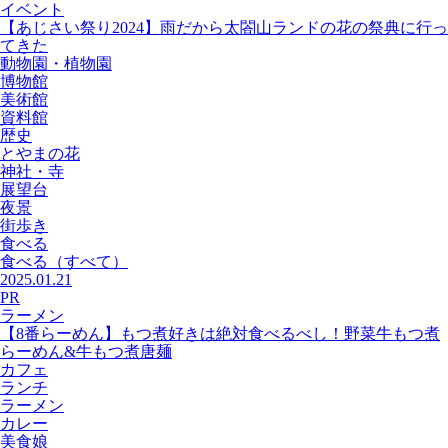
イベント
【あじさい祭り2024】雨だから太閤山ランドの花の祭典に行っ
てきた
動物園・植物園
博物館
美術館
資料館
歴史
とやまの花
神社・寺
展望台
夜景
街歩き
食べる
食べる
（すべて）
2025.01.21
PR
ラーメン
【8番らーめん】もつ煮好きは絶対食べるべし！野菜牛もつ煮
らーめん&牛もつ煮唐麺
カフェ
ランチ
ラーメン
カレー
美食娘