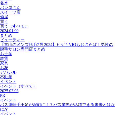
名水
パン屋さん
スイーツ店
酒屋
買う
買う
（すべて）
2024.01.09
まとめ
ビューティー
【富山のメンズ脱毛7選 2024】ヒゲもVIOもおさらば！男性の
脱毛サロン専門店まとめ
お土産
雑貨
家具
お花
アパレル
不動産
イベント
イベント
（すべて）
2025.03.03
PR
イベント
バス運転手不足が深刻に！？バス業界が活躍できる未来とはな
にか
イベント