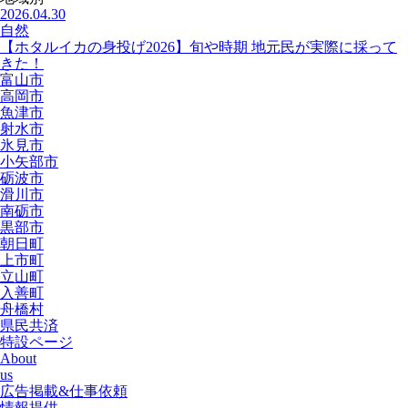
2026.04.30
自然
【ホタルイカの身投げ2026】旬や時期 地元民が実際に採って
きた！
富山市
高岡市
魚津市
射水市
氷見市
小矢部市
砺波市
滑川市
南砺市
黒部市
朝日町
上市町
立山町
入善町
舟橋村
県民共済
特設ページ
About
us
広告掲載&仕事依頼
情報提供