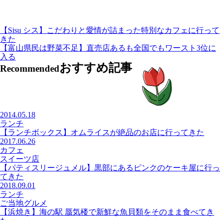
【Sisu シス】こだわりと愛情が詰まった特別なカフェに行って
きた
【富山県民は野菜不足】直売店あるも全国でもワースト3位に
入る
おすすめ記事
Recommended
2014.05.18
ランチ
【ランチボックス】オムライスが絶品のお店に行ってきた
2017.06.26
カフェ
スイーツ店
【パティスリージュメル】黒部にあるピンクのケーキ屋に行っ
てきた
2018.09.01
ランチ
ご当地グルメ
【浜焼き】海の駅 蜃気楼で新鮮な魚貝類をそのまま食べてき