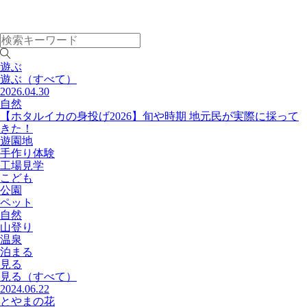
遊ぶ
遊ぶ
（すべて）
2026.04.30
自然
【ホタルイカの身投げ2026】旬や時期 地元民が実際に採って
きた！
遊園地
手作り体験
工場見学
こども
公園
ペット
自然
山登り
温泉
泊まる
見る
見る
（すべて）
2024.06.22
とやまの花