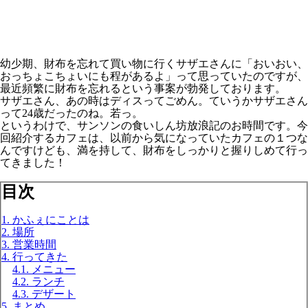
幼少期、財布を忘れて買い物に行くサザエさんに「おいおい、
おっちょこちょいにも程があるよ」って思っていたのですが、
最近頻繁に財布を忘れるという事案が勃発しております。
サザエさん、あの時はディスってごめん。ていうかサザエさん
って24歳だったのね。若っ。
というわけで、サンソンの食いしん坊放浪記のお時間です。今
回紹介するカフェは、以前から気になっていたカフェの１つな
んですけども、満を持して、財布をしっかりと握りしめて行っ
てきました！
目次
1. かふぇにことは
2. 場所
3. 営業時間
4. 行ってきた
4.1. メニュー
4.2. ランチ
4.3. デザート
5. まとめ