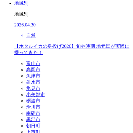
地域別
地域別
2026.04.30
自然
【ホタルイカの身投げ2026】旬や時期 地元民が実際に
採ってきた！
富山市
高岡市
魚津市
射水市
氷見市
小矢部市
砺波市
滑川市
南砺市
黒部市
朝日町
上市町