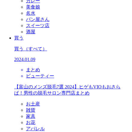
カレー
美食娘
名水
パン屋さん
スイーツ店
酒屋
買う
買う
（すべて）
2024.01.09
まとめ
ビューティー
【富山のメンズ脱毛7選 2024】ヒゲもVIOもおさら
ば！男性の脱毛サロン専門店まとめ
お土産
雑貨
家具
お花
アパレル