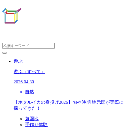
遊ぶ
遊ぶ
（すべて）
2026.04.30
自然
【ホタルイカの身投げ2026】旬や時期 地元民が実際に
採ってきた！
遊園地
手作り体験