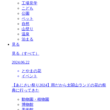
工場見学
こども
公園
ペット
自然
山登り
温泉
泊まる
見る
見る
（すべて）
2024.06.22
とやまの花
イベント
【あじさい祭り2024】雨だから太閤山ランドの花の祭
典に行ってきた
動物園・植物園
博物館
美術館