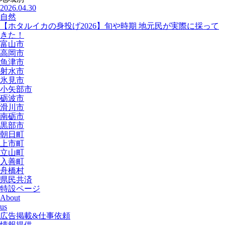
2026.04.30
自然
【ホタルイカの身投げ2026】旬や時期 地元民が実際に採って
きた！
富山市
高岡市
魚津市
射水市
氷見市
小矢部市
砺波市
滑川市
南砺市
黒部市
朝日町
上市町
立山町
入善町
舟橋村
県民共済
特設ページ
About
us
広告掲載&仕事依頼
情報提供