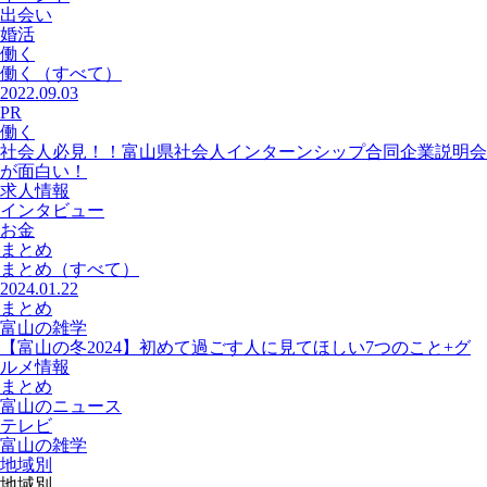
出会い
婚活
働く
働く
（すべて）
2022.09.03
PR
働く
社会人必見！！富山県社会人インターンシップ合同企業説明会
が面白い！
求人情報
インタビュー
お金
まとめ
まとめ
（すべて）
2024.01.22
まとめ
富山の雑学
【富山の冬2024】初めて過ごす人に見てほしい7つのこと+グ
ルメ情報
まとめ
富山のニュース
テレビ
富山の雑学
地域別
地域別