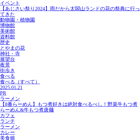
イベント
【あじさい祭り2024】雨だから太閤山ランドの花の祭典に行っ
てきた
動物園・植物園
博物館
美術館
資料館
歴史
とやまの花
神社・寺
展望台
夜景
街歩き
食べる
食べる
（すべて）
2025.01.21
PR
ラーメン
【8番らーめん】もつ煮好きは絶対食べるべし！野菜牛もつ煮
らーめん&牛もつ煮唐麺
カフェ
ランチ
ラーメン
カレー
美食娘