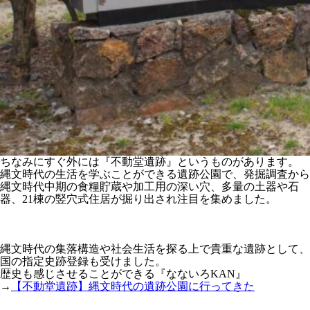
ちなみにすぐ外には『不動堂遺跡』というものがあります。
縄文時代の生活を学ぶことができる遺跡公園で、発掘調査から
縄文時代中期の食糧貯蔵や加工用の深い穴、多量の土器や石
器、21棟の竪穴式住居が掘り出され注目を集めました。
縄文時代の集落構造や社会生活を探る上で貴重な遺跡として、
国の指定史跡登録も受けました。
歴史も感じさせることができる『なないろKAN』
→
【不動堂遺跡】縄文時代の遺跡公園に行ってきた