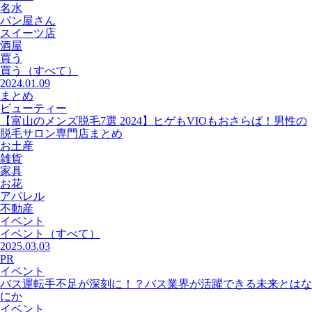
名水
パン屋さん
スイーツ店
酒屋
買う
買う
（すべて）
2024.01.09
まとめ
ビューティー
【富山のメンズ脱毛7選 2024】ヒゲもVIOもおさらば！男性の
脱毛サロン専門店まとめ
お土産
雑貨
家具
お花
アパレル
不動産
イベント
イベント
（すべて）
2025.03.03
PR
イベント
バス運転手不足が深刻に！？バス業界が活躍できる未来とはな
にか
イベント