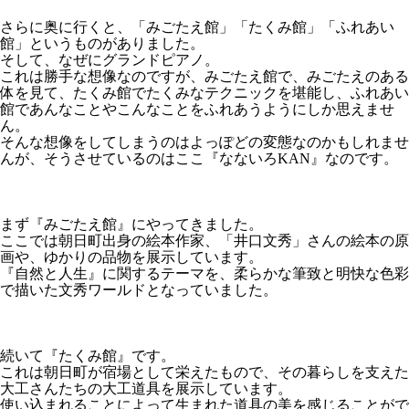
さらに奥に行くと、「みごたえ館」「たくみ館」「ふれあい
館」というものがありました。
そして、なぜにグランドピアノ。
これは勝手な想像なのですが、みごたえ館で、みごたえのある
体を見て、たくみ館でたくみなテクニックを堪能し、ふれあい
館であんなことやこんなことをふれあうようにしか思えませ
ん。
そんな想像をしてしまうのはよっぽどの変態なのかもしれませ
んが、そうさせているのはここ『なないろKAN』なのです。
まず『みごたえ館』にやってきました。
ここでは朝日町出身の絵本作家、「井口文秀」さんの絵本の原
画や、ゆかりの品物を展示しています。
『自然と人生』に関するテーマを、柔らかな筆致と明快な色彩
で描いた文秀ワールドとなっていました。
続いて『たくみ館』です。
これは朝日町が宿場として栄えたもので、その暮らしを支えた
大工さんたちの大工道具を展示しています。
使い込まれることによって生まれた道具の美を感じることがで