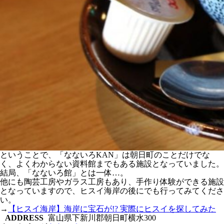
ということで、「なないろKAN」は朝日町のことだけでな
く、よくわからない資料館までもある施設となっていました。
結局、「なないろ館」とは一体…。
他にも陶芸工房やガラス工房もあり、手作り体験ができる施設
となっていますので、ヒスイ海岸の後にでも行ってみてくださ
い。
→
【ヒスイ海岸】海岸に宝石が!? 実際にヒスイを探してみた
ADDRESS
富山県下新川郡朝日町横水300