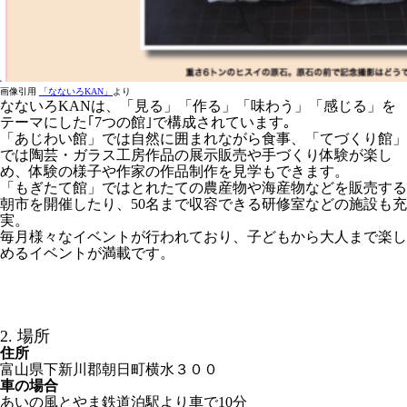
画像引用
「なないろKAN」
より
なないろKANは、「見る」「作る」「味わう」「感じる」を
テーマにした｢7つの館｣で構成されています｡
「あじわい館」では自然に囲まれながら食事、「てづくり館」
では陶芸・ガラス工房作品の展示販売や手づくり体験が楽し
め、体験の様子や作家の作品制作を見学もできます。
「もぎたて館」ではとれたての農産物や海産物などを販売する
朝市を開催したり、50名まで収容できる研修室などの施設も充
実。
毎月様々なイベントが行われており、子どもから大人まで楽し
めるイベントが満載です。
2. 場所
住所
富山県下新川郡朝日町横水３００
車の場合
あいの風とやま鉄道泊駅より車で10分