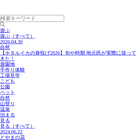
遊ぶ
遊ぶ
（すべて）
2026.04.30
自然
【ホタルイカの身投げ2026】旬や時期 地元民が実際に採って
きた！
遊園地
手作り体験
工場見学
こども
公園
ペット
自然
山登り
温泉
泊まる
見る
見る
（すべて）
2024.06.22
とやまの花