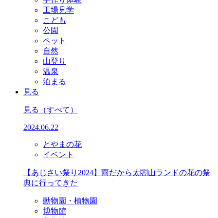
工場見学
こども
公園
ペット
自然
山登り
温泉
泊まる
見る
見る
（すべて）
2024.06.22
とやまの花
イベント
【あじさい祭り2024】雨だから太閤山ランドの花の祭
典に行ってきた
動物園・植物園
博物館