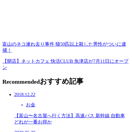
富山のネコ連れ去り事件 猫50匹以上殺した男性がついに逮
捕！
【開店】ネットカフェ 快活CLUB 魚津店が7月11日にオープ
ン
おすすめ記事
Recommended
2018.12.22
お金
【富山〜名古屋へ行く方法】高速バス 新幹線 自動車
どれが一番お得か