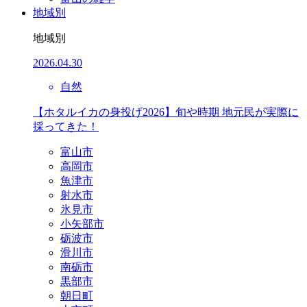
地域別
地域別
2026.04.30
自然
【ホタルイカの身投げ2026】旬や時期 地元民が実際に
採ってきた！
富山市
高岡市
魚津市
射水市
氷見市
小矢部市
砺波市
滑川市
南砺市
黒部市
朝日町