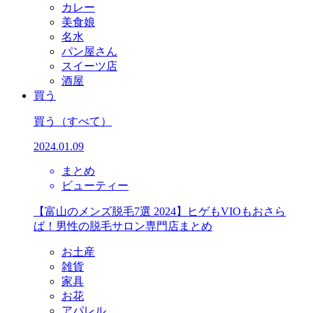
カレー
美食娘
名水
パン屋さん
スイーツ店
酒屋
買う
買う
（すべて）
2024.01.09
まとめ
ビューティー
【富山のメンズ脱毛7選 2024】ヒゲもVIOもおさら
ば！男性の脱毛サロン専門店まとめ
お土産
雑貨
家具
お花
アパレル