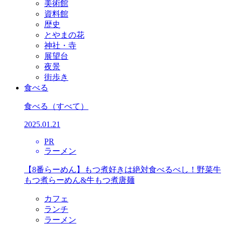
美術館
資料館
歴史
とやまの花
神社・寺
展望台
夜景
街歩き
食べる
食べる
（すべて）
2025.01.21
PR
ラーメン
【8番らーめん】もつ煮好きは絶対食べるべし！野菜牛
もつ煮らーめん&牛もつ煮唐麺
カフェ
ランチ
ラーメン