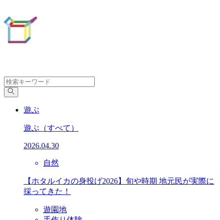
遊ぶ
遊ぶ
（すべて）
2026.04.30
自然
【ホタルイカの身投げ2026】旬や時期 地元民が実際に
採ってきた！
遊園地
手作り体験