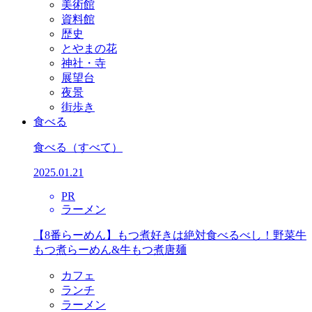
美術館
資料館
歴史
とやまの花
神社・寺
展望台
夜景
街歩き
食べる
食べる
（すべて）
2025.01.21
PR
ラーメン
【8番らーめん】もつ煮好きは絶対食べるべし！野菜牛
もつ煮らーめん&牛もつ煮唐麺
カフェ
ランチ
ラーメン