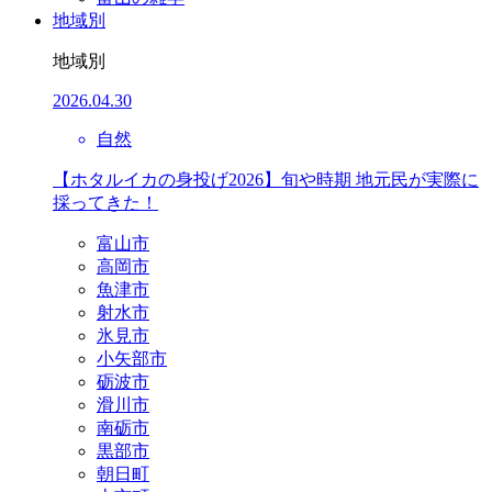
地域別
地域別
2026.04.30
自然
【ホタルイカの身投げ2026】旬や時期 地元民が実際に
採ってきた！
富山市
高岡市
魚津市
射水市
氷見市
小矢部市
砺波市
滑川市
南砺市
黒部市
朝日町