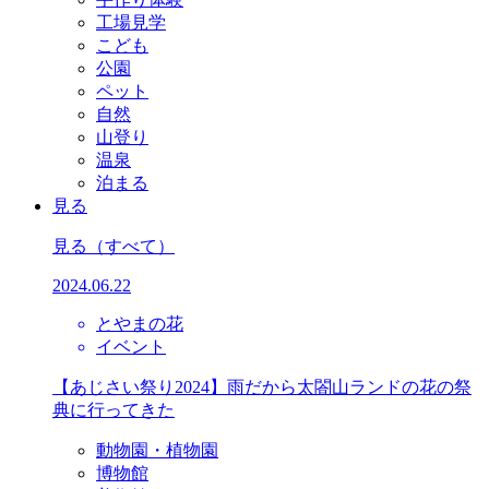
工場見学
こども
公園
ペット
自然
山登り
温泉
泊まる
見る
見る
（すべて）
2024.06.22
とやまの花
イベント
【あじさい祭り2024】雨だから太閤山ランドの花の祭
典に行ってきた
動物園・植物園
博物館