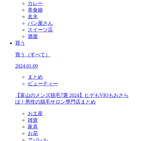
カレー
美食娘
名水
パン屋さん
スイーツ店
酒屋
買う
買う
（すべて）
2024.01.09
まとめ
ビューティー
【富山のメンズ脱毛7選 2024】ヒゲもVIOもおさら
ば！男性の脱毛サロン専門店まとめ
お土産
雑貨
家具
お花
アパレル