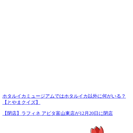
ホタルイカミュージアムではホタルイカ以外に何がいる？
【とやまクイズ】
【閉店】ラフィネ アピタ富山東店が12月20日に閉店