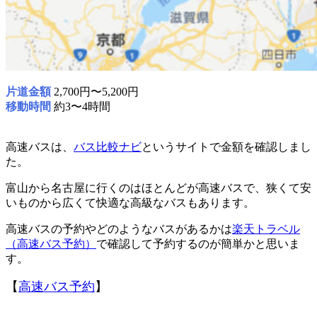
片道金額
2,700円〜5,200円
移動時間
約3〜4時間
高速バスは、
バス比較ナビ
というサイトで金額を確認しまし
た。
富山から名古屋に行くのはほとんどが高速バスで、狭くて安
いものから広くて快適な高級なバスもあります。
高速バスの予約やどのようなバスがあるかは
楽天トラベル
（高速バス予約）
で確認して予約するのが簡単かと思いま
す。
【
高速バス予約
】