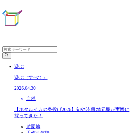
遊ぶ
遊ぶ
（すべて）
2026.04.30
自然
【ホタルイカの身投げ2026】旬や時期 地元民が実際に
採ってきた！
遊園地
手作り体験