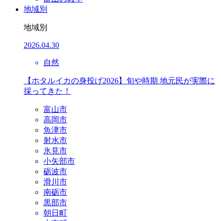
地域別
地域別
2026.04.30
自然
【ホタルイカの身投げ2026】旬や時期 地元民が実際に
採ってきた！
富山市
高岡市
魚津市
射水市
氷見市
小矢部市
砺波市
滑川市
南砺市
黒部市
朝日町