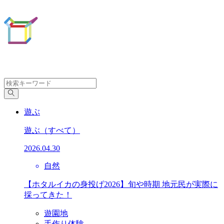
遊ぶ
遊ぶ
（すべて）
2026.04.30
自然
【ホタルイカの身投げ2026】旬や時期 地元民が実際に
採ってきた！
遊園地
手作り体験