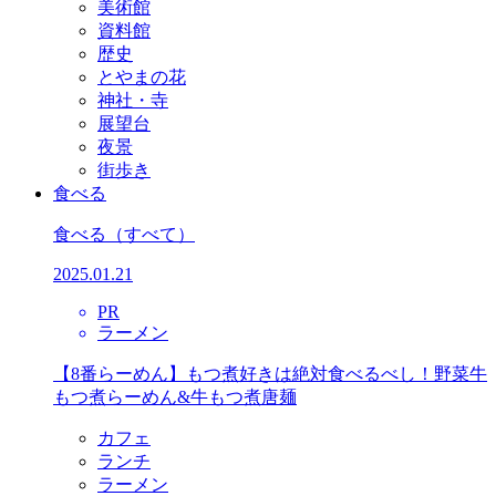
美術館
資料館
歴史
とやまの花
神社・寺
展望台
夜景
街歩き
食べる
食べる
（すべて）
2025.01.21
PR
ラーメン
【8番らーめん】もつ煮好きは絶対食べるべし！野菜牛
もつ煮らーめん&牛もつ煮唐麺
カフェ
ランチ
ラーメン