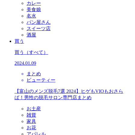
カレー
美食娘
名水
パン屋さん
スイーツ店
酒屋
買う
買う
（すべて）
2024.01.09
まとめ
ビューティー
【富山のメンズ脱毛7選 2024】ヒゲもVIOもおさら
ば！男性の脱毛サロン専門店まとめ
お土産
雑貨
家具
お花
アパレル