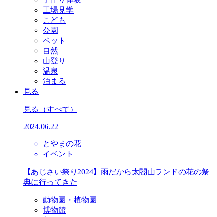
工場見学
こども
公園
ペット
自然
山登り
温泉
泊まる
見る
見る
（すべて）
2024.06.22
とやまの花
イベント
【あじさい祭り2024】雨だから太閤山ランドの花の祭
典に行ってきた
動物園・植物園
博物館