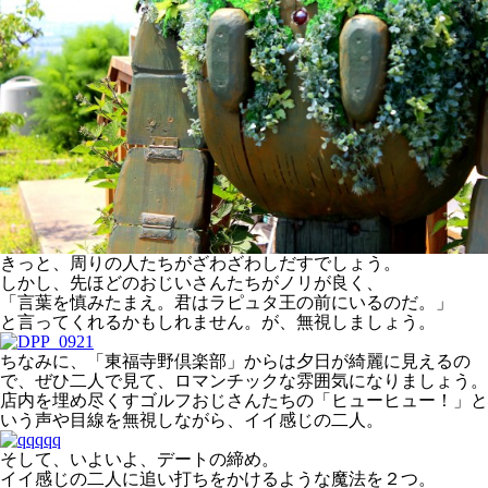
きっと、周りの人たちがざわざわしだすでしょう。
しかし、先ほどのおじいさんたちがノリが良く、
「言葉を慎みたまえ。君はラピュタ王の前にいるのだ。」
と言ってくれるかもしれません。が、無視しましょう。
ちなみに、「東福寺野倶楽部」からは夕日が綺麗に見えるの
で、ぜひ二人で見て、ロマンチックな雰囲気になりましょう。
店内を埋め尽くすゴルフおじさんたちの「ヒューヒュー！」と
いう声や目線を無視しながら、イイ感じの二人。
そして、いよいよ、デートの締め。
イイ感じの二人に追い打ちをかけるような魔法を２つ。