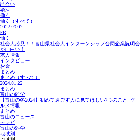
出会い
婚活
働く
働く
（すべて）
2022.09.03
PR
働く
社会人必見！！富山県社会人インターンシップ合同企業説明会
が面白い！
求人情報
インタビュー
お金
まとめ
まとめ
（すべて）
2024.01.22
まとめ
富山の雑学
【富山の冬2024】初めて過ごす人に見てほしい7つのこと+グ
ルメ情報
まとめ
富山のニュース
テレビ
富山の雑学
地域別
地域別