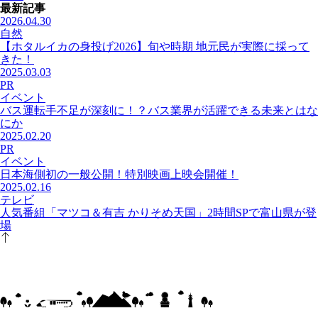
最新記事
2026.04.30
自然
【ホタルイカの身投げ2026】旬や時期 地元民が実際に採って
きた！
2025.03.03
PR
イベント
バス運転手不足が深刻に！？バス業界が活躍できる未来とはな
にか
2025.02.20
PR
イベント
日本海側初の一般公開！特別映画上映会開催！
2025.02.16
テレビ
人気番組「マツコ＆有吉 かりそめ天国」2時間SPで富山県が登
場