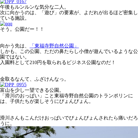
午後もルンルンな気分な二人。
次に向かうのは、「遊び」の要素が、よだれが出るほど密集し
ている施設。
そう。公園だー！！
向かう先は、
「東福寺野自然公園」
しかも、この公園、ただの鼻たらし小僧が遊んでいるような公
園ではない。
入園料として210円を取られるビジネス公園なのだ！
金取るなんて、ふざけんなっ。
富山を少し一望できる公園。
「滑川のおっぱい」こと東福寺野自然公園のトランポリンに
は、子供たちが楽しそうにぴょんぴょん。
滑川さんもこんだけおっぱいでぴょんぴょんされたら痛いだろ
うに。