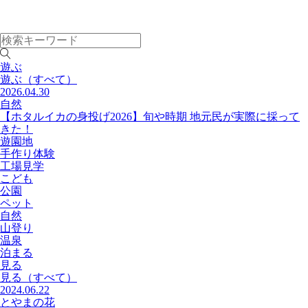
遊ぶ
遊ぶ
（すべて）
2026.04.30
自然
【ホタルイカの身投げ2026】旬や時期 地元民が実際に採って
きた！
遊園地
手作り体験
工場見学
こども
公園
ペット
自然
山登り
温泉
泊まる
見る
見る
（すべて）
2024.06.22
とやまの花