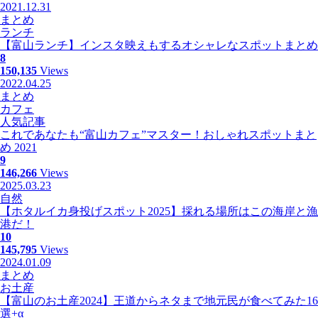
2021.12.31
まとめ
ランチ
【富山ランチ】インスタ映えもするオシャレなスポットまとめ
8
150,135
Views
2022.04.25
まとめ
カフェ
人気記事
これであなたも“富山カフェ”マスター！おしゃれスポットまと
め 2021
9
146,266
Views
2025.03.23
自然
【ホタルイカ身投げスポット2025】採れる場所はこの海岸と漁
港だ！
10
145,795
Views
2024.01.09
まとめ
お土産
【富山のお土産2024】王道からネタまで地元民が食べてみた16
選+α