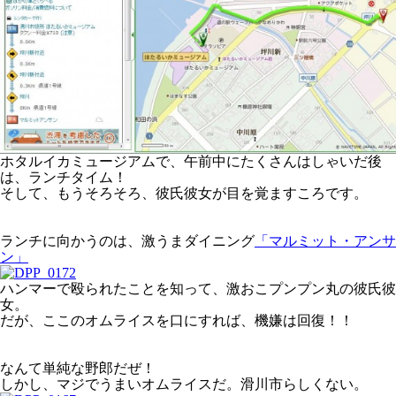
ホタルイカミュージアムで、午前中にたくさんはしゃいだ後
は、ランチタイム！
そして、もうそろそろ、彼氏彼女が目を覚ますころです。
ランチに向かうのは、激うまダイニング
「マルミット・アンサ
ン」
ハンマーで殴られたことを知って、激おこプンプン丸の彼氏彼
女。
だが、ここのオムライスを口にすれば、機嫌は回復！！
なんて単純な野郎だぜ！
しかし、マジでうまいオムライスだ。滑川市らしくない。