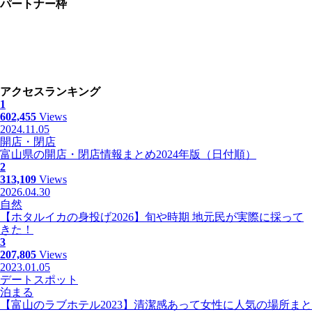
パートナー枠
アクセスランキング
1
602,455
Views
2024.11.05
開店・閉店
富山県の開店・閉店情報まとめ2024年版（日付順）
2
313,109
Views
2026.04.30
自然
【ホタルイカの身投げ2026】旬や時期 地元民が実際に採って
きた！
3
207,805
Views
2023.01.05
デートスポット
泊まる
【富山のラブホテル2023】清潔感あって女性に人気の場所まと