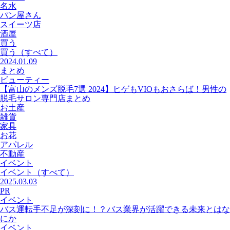
名水
パン屋さん
スイーツ店
酒屋
買う
買う
（すべて）
2024.01.09
まとめ
ビューティー
【富山のメンズ脱毛7選 2024】ヒゲもVIOもおさらば！男性の
脱毛サロン専門店まとめ
お土産
雑貨
家具
お花
アパレル
不動産
イベント
イベント
（すべて）
2025.03.03
PR
イベント
バス運転手不足が深刻に！？バス業界が活躍できる未来とはな
にか
イベント