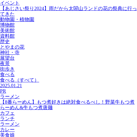
イベント
【あじさい祭り2024】雨だから太閤山ランドの花の祭典に行っ
てきた
動物園・植物園
博物館
美術館
資料館
歴史
とやまの花
神社・寺
展望台
夜景
街歩き
食べる
食べる
（すべて）
2025.01.21
PR
ラーメン
【8番らーめん】もつ煮好きは絶対食べるべし！野菜牛もつ煮
らーめん&牛もつ煮唐麺
カフェ
ランチ
ラーメン
カレー
美食娘