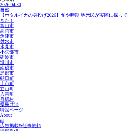
2026.04.30
自然
【ホタルイカの身投げ2026】旬や時期 地元民が実際に採って
きた！
富山市
高岡市
魚津市
射水市
氷見市
小矢部市
砺波市
滑川市
南砺市
黒部市
朝日町
上市町
立山町
入善町
舟橋村
県民共済
特設ページ
About
us
広告掲載&仕事依頼
情報提供