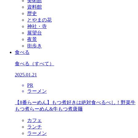
美術館
資料館
歴史
とやまの花
神社・寺
展望台
夜景
街歩き
食べる
食べる
（すべて）
2025.01.21
PR
ラーメン
【8番らーめん】もつ煮好きは絶対食べるべし！野菜牛
もつ煮らーめん&牛もつ煮唐麺
カフェ
ランチ
ラーメン