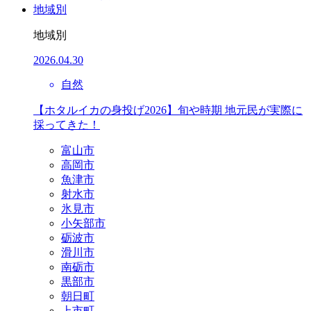
地域別
地域別
2026.04.30
自然
【ホタルイカの身投げ2026】旬や時期 地元民が実際に
採ってきた！
富山市
高岡市
魚津市
射水市
氷見市
小矢部市
砺波市
滑川市
南砺市
黒部市
朝日町
上市町