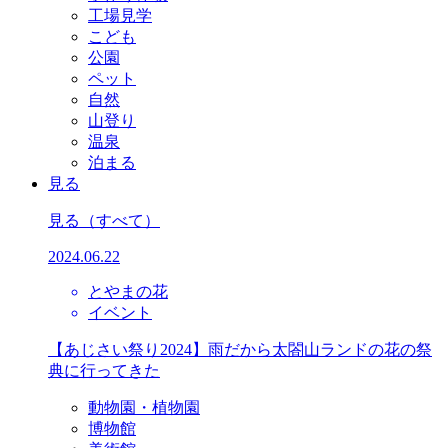
工場見学
こども
公園
ペット
自然
山登り
温泉
泊まる
見る
見る
（すべて）
2024.06.22
とやまの花
イベント
【あじさい祭り2024】雨だから太閤山ランドの花の祭
典に行ってきた
動物園・植物園
博物館