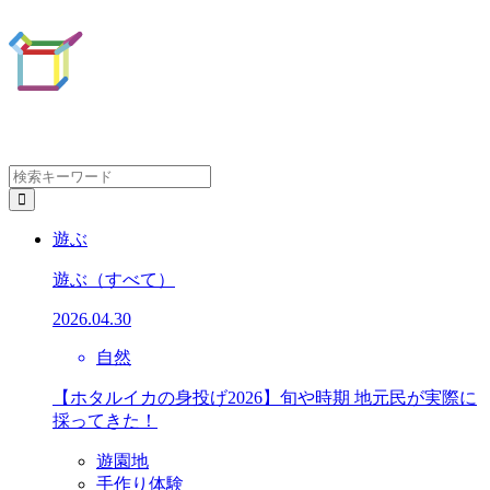
遊ぶ
遊ぶ
（すべて）
2026.04.30
自然
【ホタルイカの身投げ2026】旬や時期 地元民が実際に
採ってきた！
遊園地
手作り体験