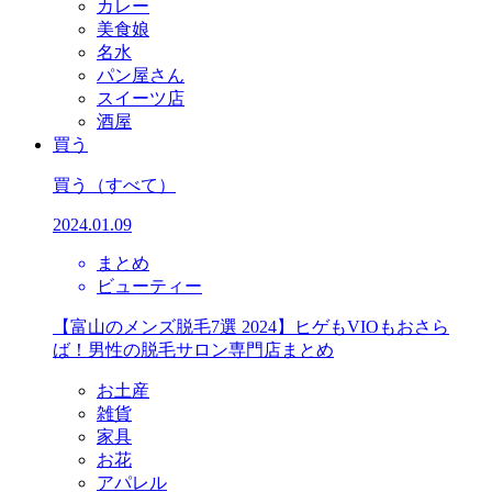
カレー
美食娘
名水
パン屋さん
スイーツ店
酒屋
買う
買う
（すべて）
2024.01.09
まとめ
ビューティー
【富山のメンズ脱毛7選 2024】ヒゲもVIOもおさら
ば！男性の脱毛サロン専門店まとめ
お土産
雑貨
家具
お花
アパレル