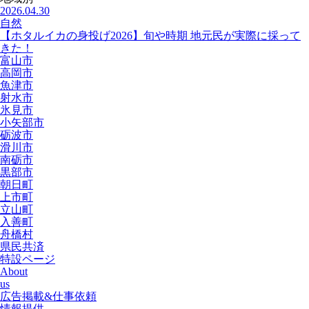
2026.04.30
自然
【ホタルイカの身投げ2026】旬や時期 地元民が実際に採って
きた！
富山市
高岡市
魚津市
射水市
氷見市
小矢部市
砺波市
滑川市
南砺市
黒部市
朝日町
上市町
立山町
入善町
舟橋村
県民共済
特設ページ
About
us
広告掲載&仕事依頼
情報提供