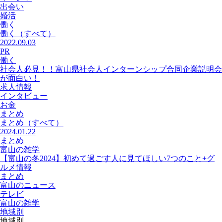
出会い
婚活
働く
働く
（すべて）
2022.09.03
PR
働く
社会人必見！！富山県社会人インターンシップ合同企業説明会
が面白い！
求人情報
インタビュー
お金
まとめ
まとめ
（すべて）
2024.01.22
まとめ
富山の雑学
【富山の冬2024】初めて過ごす人に見てほしい7つのこと+グ
ルメ情報
まとめ
富山のニュース
テレビ
富山の雑学
地域別
地域別