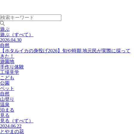
遊ぶ
遊ぶ
（すべて）
2026.04.30
自然
【ホタルイカの身投げ2026】旬や時期 地元民が実際に採って
きた！
遊園地
手作り体験
工場見学
こども
公園
ペット
自然
山登り
温泉
泊まる
見る
見る
（すべて）
2024.06.22
とやまの花