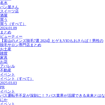
名水
パン屋さん
スイーツ店
酒屋
買う
買う
（すべて）
2024.01.09
まとめ
ビューティー
【富山のメンズ脱毛7選 2024】ヒゲもVIOもおさらば！男性の
脱毛サロン専門店まとめ
お土産
雑貨
家具
お花
アパレル
不動産
イベント
イベント
（すべて）
2025.03.03
PR
イベント
バス運転手不足が深刻に！？バス業界が活躍できる未来とはな
にか
イベント