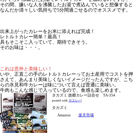
その間、嫌いな人を沸騰したお湯で煮込んでいると想像すると
なんだか清々しい気持ちで5分間過ごせるのでオススメです。
出来上がったカレーをお米に添えれば完成！
レトルトカレー簡単！最高！
具もそこそこ入っていて、期待できそう。
そのお味は・・・。
これは意外と美味しい！
いや、正直この手のレトルトカレーってお土産用でコストを押
さえて、あんまり美味しくないイメージだったんですが、こち
らの氷見和牛カレーは味について言えば普通に美味い。
牛肉もこんな感じで入っているので、食感も楽しめます。
タカズミ 故郷カレー詰合せ TA-354
posted with
カエレバ
タカズミ
Amazon
楽天市場