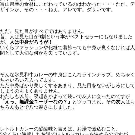
富山県産の食材にこだわっているのはわかった・・・ただ、デ
ザインが、その・・・ねぇ。アレです。ダサいです。
ただ、見た目がすべてではありません。
昔、人は見た目が9割という本がベストセラーにもなりました
が、
人は中身だろうが！
いくらファッションや化粧で着飾っても中身が良くなければ人
間として大切な何かを失っています。
そんな氷見和牛カレーの中身はこんなラインナップ。めちゃく
ちゃいろいろ入ってます。
ただ中身ばかり美しくするあまり、見た目をないがしろにして
しまうのもよくありません。
わたしも以前、寝起きかよって装いで友人に会ったのですが
「えっ、無課金ユーザーなの？」
とツッコまれ、その友人はも
ちろんあとで八つ裂きにしました。
レトルトカレーの醍醐味と言えば、お湯で煮込むこと。
5分くらい沸騰したお湯でレトルトカレーを温めるのですが、