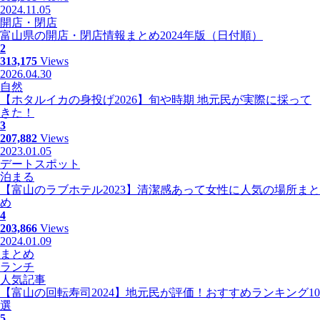
2024.11.05
開店・閉店
富山県の開店・閉店情報まとめ2024年版（日付順）
2
313,175
Views
2026.04.30
自然
【ホタルイカの身投げ2026】旬や時期 地元民が実際に採って
きた！
3
207,882
Views
2023.01.05
デートスポット
泊まる
【富山のラブホテル2023】清潔感あって女性に人気の場所まと
め
4
203,866
Views
2024.01.09
まとめ
ランチ
人気記事
【富山の回転寿司2024】地元民が評価！おすすめランキング10
選
5