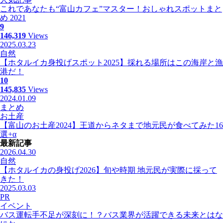
これであなたも“富山カフェ”マスター！おしゃれスポットまと
め 2021
9
146,319
Views
2025.03.23
自然
【ホタルイカ身投げスポット2025】採れる場所はこの海岸と漁
港だ！
10
145,835
Views
2024.01.09
まとめ
お土産
【富山のお土産2024】王道からネタまで地元民が食べてみた16
選+α
最新記事
2026.04.30
自然
【ホタルイカの身投げ2026】旬や時期 地元民が実際に採って
きた！
2025.03.03
PR
イベント
バス運転手不足が深刻に！？バス業界が活躍できる未来とはな