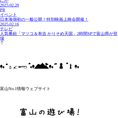
にか
2025.02.20
PR
イベント
日本海側初の一般公開！特別映画上映会開催！
2025.02.16
テレビ
人気番組「マツコ＆有吉 かりそめ天国」2時間SPで富山県が登
場
富山No.1情報ウェブサイト