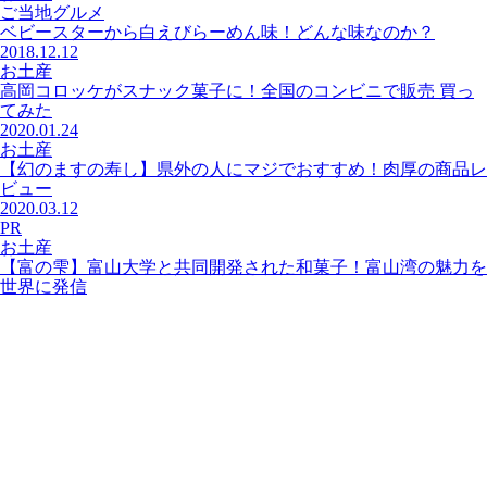
ご当地グルメ
ベビースターから白えびらーめん味！どんな味なのか？
2018.12.12
お土産
高岡コロッケがスナック菓子に！全国のコンビニで販売 買っ
てみた
2020.01.24
お土産
【幻のますの寿し】県外の人にマジでおすすめ！肉厚の商品レ
ビュー
2020.03.12
PR
お土産
【富の雫】富山大学と共同開発された和菓子！富山湾の魅力を
世界に発信