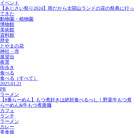
イベント
【あじさい祭り2024】雨だから太閤山ランドの花の祭典に行っ
てきた
動物園・植物園
博物館
美術館
資料館
歴史
とやまの花
神社・寺
展望台
夜景
街歩き
食べる
食べる
（すべて）
2025.01.21
PR
ラーメン
【8番らーめん】もつ煮好きは絶対食べるべし！野菜牛もつ煮
らーめん&牛もつ煮唐麺
カフェ
ランチ
ラーメン
カレー
美食娘