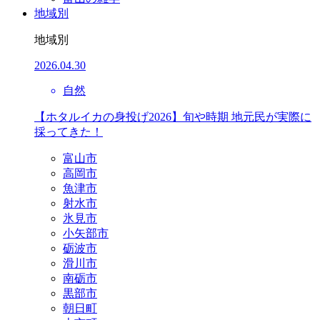
地域別
地域別
2026.04.30
自然
【ホタルイカの身投げ2026】旬や時期 地元民が実際に
採ってきた！
富山市
高岡市
魚津市
射水市
氷見市
小矢部市
砺波市
滑川市
南砺市
黒部市
朝日町