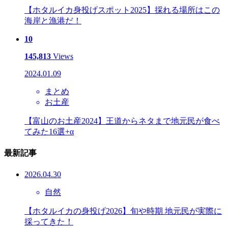
【ホタルイカ身投げスポット2025】採れる場所はこの
海岸と漁港だ！
10
145,813
Views
2024.01.09
まとめ
お土産
【富山のお土産2024】王道からネタまで地元民が食べ
てみた16選+α
最新記事
2026.04.30
自然
【ホタルイカの身投げ2026】旬や時期 地元民が実際に
採ってきた！