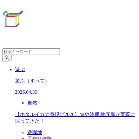
遊ぶ
遊ぶ
（すべて）
2026.04.30
自然
【ホタルイカの身投げ2026】旬や時期 地元民が実際に
採ってきた！
遊園地
手作り体験