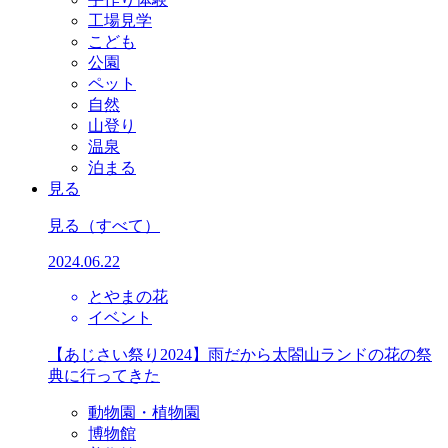
工場見学
こども
公園
ペット
自然
山登り
温泉
泊まる
見る
見る
（すべて）
2024.06.22
とやまの花
イベント
【あじさい祭り2024】雨だから太閤山ランドの花の祭
典に行ってきた
動物園・植物園
博物館