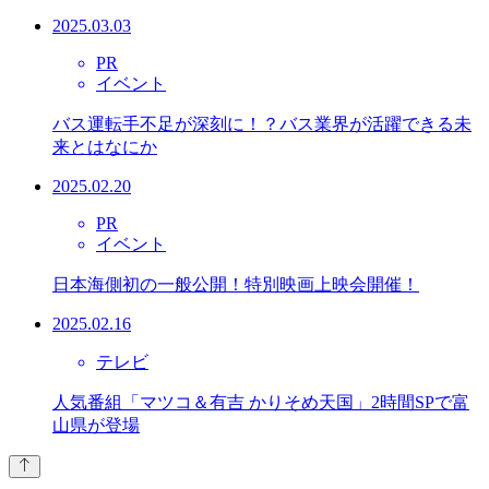
2025.03.03
PR
イベント
バス運転手不足が深刻に！？バス業界が活躍できる未
来とはなにか
2025.02.20
PR
イベント
日本海側初の一般公開！特別映画上映会開催！
2025.02.16
テレビ
人気番組「マツコ＆有吉 かりそめ天国」2時間SPで富
山県が登場