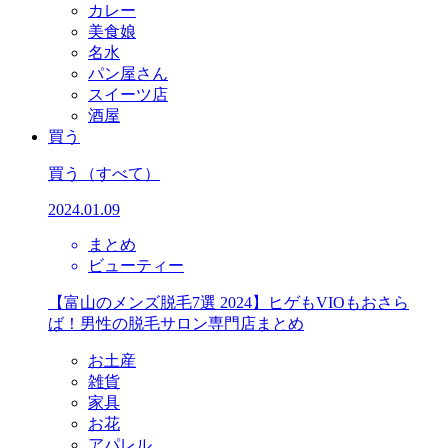
カレー
美食娘
名水
パン屋さん
スイーツ店
酒屋
買う
買う
（すべて）
2024.01.09
まとめ
ビューティー
【富山のメンズ脱毛7選 2024】ヒゲもVIOもおさら
ば！男性の脱毛サロン専門店まとめ
お土産
雑貨
家具
お花
アパレル