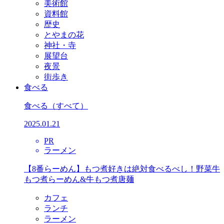
美術館
資料館
歴史
とやまの花
神社・寺
展望台
夜景
街歩き
食べる
食べる
（すべて）
2025.01.21
PR
ラーメン
【8番らーめん】もつ煮好きは絶対食べるべし！野菜牛
もつ煮らーめん&牛もつ煮唐麺
カフェ
ランチ
ラーメン