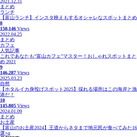
2021.12.31
まとめ
ランチ
【富山ランチ】インスタ映えもするオシャレなスポットまとめ
8
150,146
Views
2022.04.25
まとめ
カフェ
人気記事
これであなたも“富山カフェ”マスター！おしゃれスポットまと
め 2021
9
146,287
Views
2025.03.23
自然
【ホタルイカ身投げスポット2025】採れる場所はこの海岸と漁
港だ！
10
145,805
Views
2024.01.09
まとめ
お土産
【富山のお土産2024】王道からネタまで地元民が食べてみた16
選+α