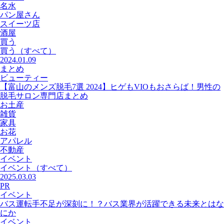
名水
パン屋さん
スイーツ店
酒屋
買う
買う
（すべて）
2024.01.09
まとめ
ビューティー
【富山のメンズ脱毛7選 2024】ヒゲもVIOもおさらば！男性の
脱毛サロン専門店まとめ
お土産
雑貨
家具
お花
アパレル
不動産
イベント
イベント
（すべて）
2025.03.03
PR
イベント
バス運転手不足が深刻に！？バス業界が活躍できる未来とはな
にか
イベント