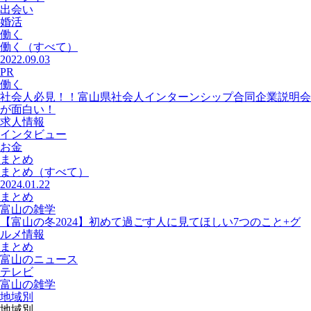
出会い
婚活
働く
働く
（すべて）
2022.09.03
PR
働く
社会人必見！！富山県社会人インターンシップ合同企業説明会
が面白い！
求人情報
インタビュー
お金
まとめ
まとめ
（すべて）
2024.01.22
まとめ
富山の雑学
【富山の冬2024】初めて過ごす人に見てほしい7つのこと+グ
ルメ情報
まとめ
富山のニュース
テレビ
富山の雑学
地域別
地域別