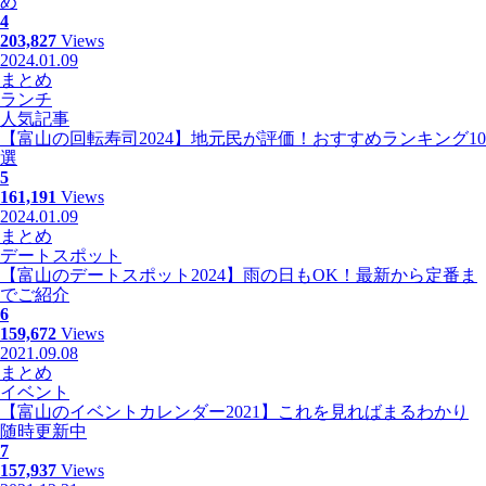
め
4
203,827
Views
2024.01.09
まとめ
ランチ
人気記事
【富山の回転寿司2024】地元民が評価！おすすめランキング10
選
5
161,191
Views
2024.01.09
まとめ
デートスポット
【富山のデートスポット2024】雨の日もOK！最新から定番ま
でご紹介
6
159,672
Views
2021.09.08
まとめ
イベント
【富山のイベントカレンダー2021】これを見ればまるわかり
随時更新中
7
157,937
Views