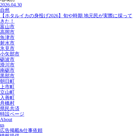
2026.04.30
自然
【ホタルイカの身投げ2026】旬や時期 地元民が実際に採って
きた！
富山市
高岡市
魚津市
射水市
氷見市
小矢部市
砺波市
滑川市
南砺市
黒部市
朝日町
上市町
立山町
入善町
舟橋村
県民共済
特設ページ
About
us
広告掲載&仕事依頼
情報提供