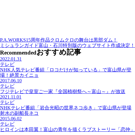
P.A.WORKS15周年作品クロムクロの舞台は黒部ダム！
ミシュランガイド富山・石川特別版のウェブサイト作成決定！
おすすめ記事
Recommended
2022.01.31
テレビ
NHK人気テレビ番組「ロコだけが知っている」で富山県が登
場！絶景カイニョ
2017.06.10
テレビ
フジテレビで皇室ご一家『全国植樹祭へ～富山～』が放送
2021.11.01
テレビ
NHKテレビ番組「岩合光昭の世界ネコ歩き」で富山県が登場
射水の副船長ネコ
2015.06.02
テレビ
ヒロインは本田翼！富山の青年を描くラブストーリー「恋仲」