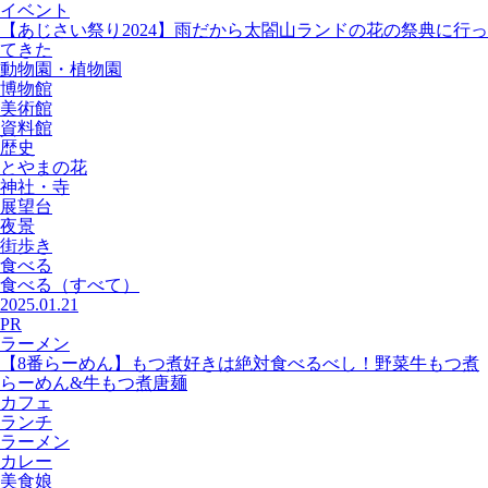
イベント
【あじさい祭り2024】雨だから太閤山ランドの花の祭典に行っ
てきた
動物園・植物園
博物館
美術館
資料館
歴史
とやまの花
神社・寺
展望台
夜景
街歩き
食べる
食べる
（すべて）
2025.01.21
PR
ラーメン
【8番らーめん】もつ煮好きは絶対食べるべし！野菜牛もつ煮
らーめん&牛もつ煮唐麺
カフェ
ランチ
ラーメン
カレー
美食娘