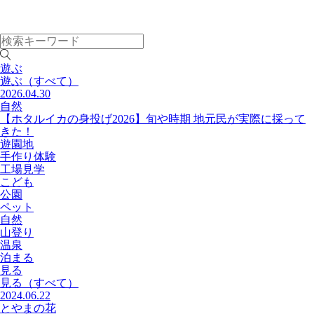
遊ぶ
遊ぶ
（すべて）
2026.04.30
自然
【ホタルイカの身投げ2026】旬や時期 地元民が実際に採って
きた！
遊園地
手作り体験
工場見学
こども
公園
ペット
自然
山登り
温泉
泊まる
見る
見る
（すべて）
2024.06.22
とやまの花