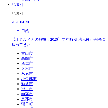
地域別
地域別
2026.04.30
自然
【ホタルイカの身投げ2026】旬や時期 地元民が実際に
採ってきた！
富山市
高岡市
魚津市
射水市
氷見市
小矢部市
砺波市
滑川市
南砺市
黒部市
朝日町