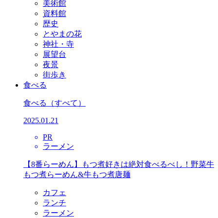
美術館
資料館
歴史
とやまの花
神社・寺
展望台
夜景
街歩き
食べる
食べる
（すべて）
2025.01.21
PR
ラーメン
【8番らーめん】もつ煮好きは絶対食べるべし！野菜牛
もつ煮らーめん&牛もつ煮唐麺
カフェ
ランチ
ラーメン