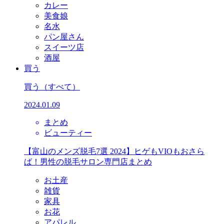
カレー
美食娘
名水
パン屋さん
スイーツ店
酒屋
買う
買う
（すべて）
2024.01.09
まとめ
ビューティー
【富山のメンズ脱毛7選 2024】ヒゲもVIOもおさら
ば！男性の脱毛サロン専門店まとめ
お土産
雑貨
家具
お花
アパレル