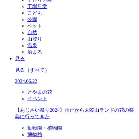
工場見学
こども
公園
ペット
自然
山登り
温泉
泊まる
見る
見る
（すべて）
2024.06.22
とやまの花
イベント
【あじさい祭り2024】雨だから太閤山ランドの花の祭
典に行ってきた
動物園・植物園
博物館