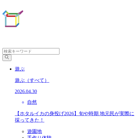
遊ぶ
遊ぶ
（すべて）
2026.04.30
自然
【ホタルイカの身投げ2026】旬や時期 地元民が実際に
採ってきた！
遊園地
手作り体験