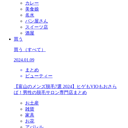
カレー
美食娘
名水
パン屋さん
スイーツ店
酒屋
買う
買う
（すべて）
2024.01.09
まとめ
ビューティー
【富山のメンズ脱毛7選 2024】ヒゲもVIOもおさら
ば！男性の脱毛サロン専門店まとめ
お土産
雑貨
家具
お花
アパレル