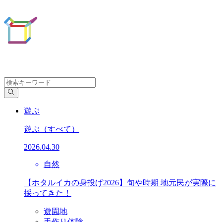
遊ぶ
遊ぶ
（すべて）
2026.04.30
自然
【ホタルイカの身投げ2026】旬や時期 地元民が実際に
採ってきた！
遊園地
手作り体験