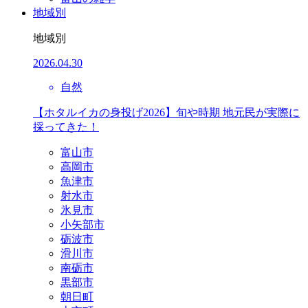
地域別
地域別
2026.04.30
自然
【ホタルイカの身投げ2026】旬や時期 地元民が実際に
採ってきた！
富山市
高岡市
魚津市
射水市
氷見市
小矢部市
砺波市
滑川市
南砺市
黒部市
朝日町