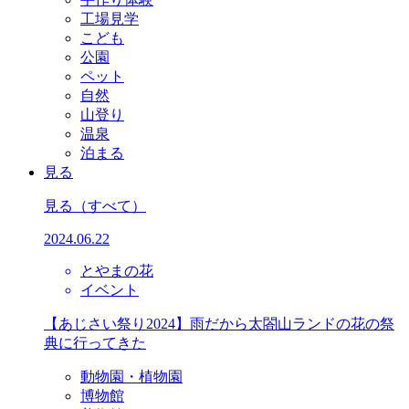
工場見学
こども
公園
ペット
自然
山登り
温泉
泊まる
見る
見る
（すべて）
2024.06.22
とやまの花
イベント
【あじさい祭り2024】雨だから太閤山ランドの花の祭
典に行ってきた
動物園・植物園
博物館