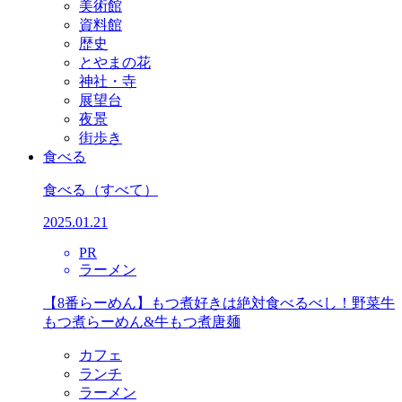
美術館
資料館
歴史
とやまの花
神社・寺
展望台
夜景
街歩き
食べる
食べる
（すべて）
2025.01.21
PR
ラーメン
【8番らーめん】もつ煮好きは絶対食べるべし！野菜牛
もつ煮らーめん&牛もつ煮唐麺
カフェ
ランチ
ラーメン