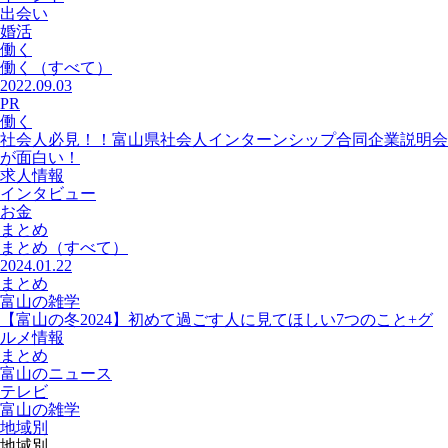
出会い
婚活
働く
働く
（すべて）
2022.09.03
PR
働く
社会人必見！！富山県社会人インターンシップ合同企業説明会
が面白い！
求人情報
インタビュー
お金
まとめ
まとめ
（すべて）
2024.01.22
まとめ
富山の雑学
【富山の冬2024】初めて過ごす人に見てほしい7つのこと+グ
ルメ情報
まとめ
富山のニュース
テレビ
富山の雑学
地域別
地域別