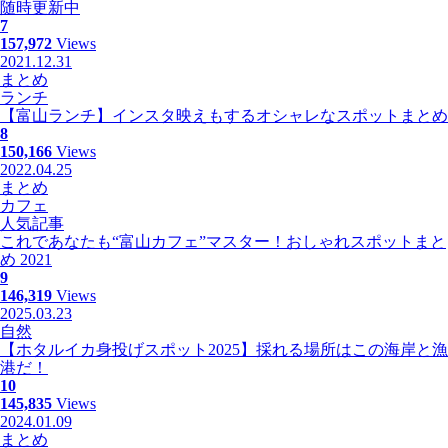
随時更新中
7
157,972
Views
2021.12.31
まとめ
ランチ
【富山ランチ】インスタ映えもするオシャレなスポットまとめ
8
150,166
Views
2022.04.25
まとめ
カフェ
人気記事
これであなたも“富山カフェ”マスター！おしゃれスポットまと
め 2021
9
146,319
Views
2025.03.23
自然
【ホタルイカ身投げスポット2025】採れる場所はこの海岸と漁
港だ！
10
145,835
Views
2024.01.09
まとめ