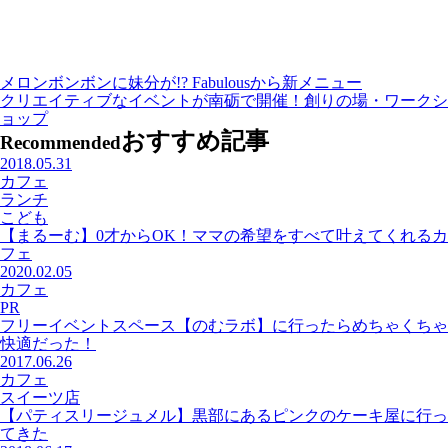
メロンボンボンに妹分が!? Fabulousから新メニュー
クリエイティブなイベントが南砺で開催！創りの場・ワークシ
ョップ
おすすめ記事
Recommended
2018.05.31
カフェ
ランチ
こども
【まるーむ】0才からOK！ママの希望をすべて叶えてくれるカ
フェ
2020.02.05
カフェ
PR
フリーイベントスペース【のむラボ】に行ったらめちゃくちゃ
快適だった！
2017.06.26
カフェ
スイーツ店
【パティスリージュメル】黒部にあるピンクのケーキ屋に行っ
てきた