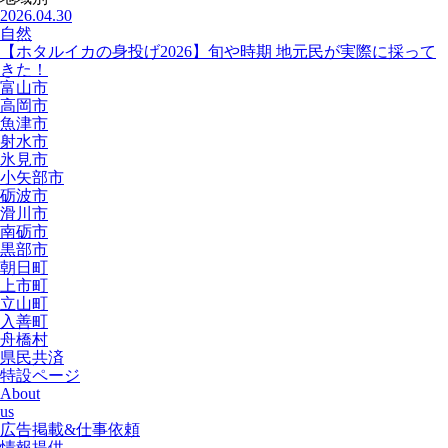
2026.04.30
自然
【ホタルイカの身投げ2026】旬や時期 地元民が実際に採って
きた！
富山市
高岡市
魚津市
射水市
氷見市
小矢部市
砺波市
滑川市
南砺市
黒部市
朝日町
上市町
立山町
入善町
舟橋村
県民共済
特設ページ
About
us
広告掲載&仕事依頼
情報提供