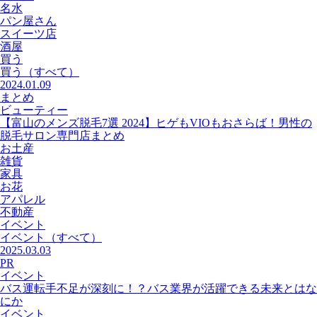
名水
パン屋さん
スイーツ店
酒屋
買う
買う
（すべて）
2024.01.09
まとめ
ビューティー
【富山のメンズ脱毛7選 2024】ヒゲもVIOもおさらば！男性の
脱毛サロン専門店まとめ
お土産
雑貨
家具
お花
アパレル
不動産
イベント
イベント
（すべて）
2025.03.03
PR
イベント
バス運転手不足が深刻に！？バス業界が活躍できる未来とはな
にか
イベント