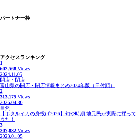
パートナー枠
アクセスランキング
1
602,568
Views
2024.11.05
開店・閉店
富山県の開店・閉店情報まとめ2024年版（日付順）
2
313,175
Views
2026.04.30
自然
【ホタルイカの身投げ2026】旬や時期 地元民が実際に採って
きた！
3
207,882
Views
2023.01.05