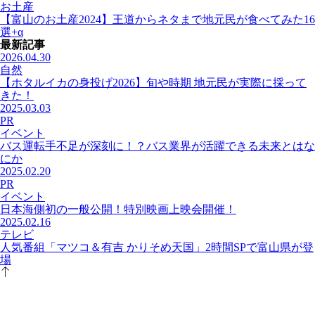
お土産
【富山のお土産2024】王道からネタまで地元民が食べてみた16
選+α
最新記事
2026.04.30
自然
【ホタルイカの身投げ2026】旬や時期 地元民が実際に採って
きた！
2025.03.03
PR
イベント
バス運転手不足が深刻に！？バス業界が活躍できる未来とはな
にか
2025.02.20
PR
イベント
日本海側初の一般公開！特別映画上映会開催！
2025.02.16
テレビ
人気番組「マツコ＆有吉 かりそめ天国」2時間SPで富山県が登
場