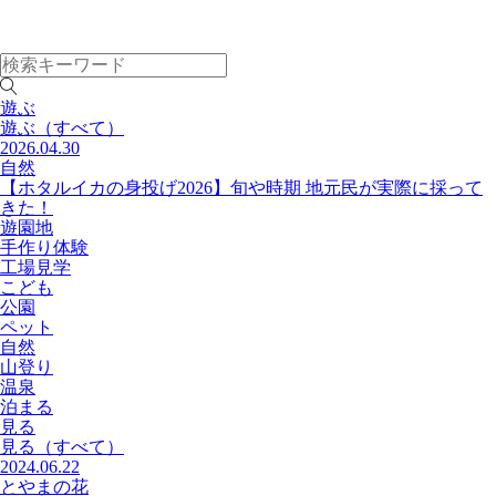
遊ぶ
遊ぶ
（すべて）
2026.04.30
自然
【ホタルイカの身投げ2026】旬や時期 地元民が実際に採って
きた！
遊園地
手作り体験
工場見学
こども
公園
ペット
自然
山登り
温泉
泊まる
見る
見る
（すべて）
2024.06.22
とやまの花