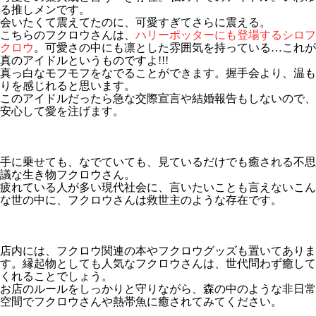
る推しメンです。
会いたくて震えてたのに、可愛すぎてさらに震える。
こちらのフクロウさんは、
ハリーポッターにも登場するシロフ
クロウ
。可愛さの中にも凛とした雰囲気を持っている…これが
真のアイドルというものですよ!!!
真っ白なモフモフをなでることができます。握手会より、温も
りを感じれると思います。
このアイドルだったら急な交際宣言や結婚報告もしないので、
安心して愛を注げます。
手に乗せても、なでていても、見ているだけでも癒される不思
議な生き物フクロウさん。
疲れている人が多い現代社会に、言いたいことも言えないこん
な世の中に、フクロウさんは救世主のような存在です。
店内には、フクロウ関連の本やフクロウグッズも置いてありま
す。縁起物としても人気なフクロウさんは、世代問わず癒して
くれることでしょう。
お店のルールをしっかりと守りながら、森の中のような非日常
空間でフクロウさんや熱帯魚に癒されてみてください。