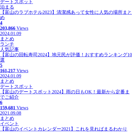
デートスポット
泊まる
【富山のラブホテル2023】清潔感あって女性に人気の場所まと
め
4
203,866
Views
2024.01.09
まとめ
ランチ
人気記事
【富山の回転寿司2024】地元民が評価！おすすめランキング10
選
5
161,217
Views
2024.01.09
まとめ
デートスポット
【富山のデートスポット2024】雨の日もOK！最新から定番ま
でご紹介
6
159,681
Views
2021.09.08
まとめ
イベント
【富山のイベントカレンダー2021】これを見ればまるわかり