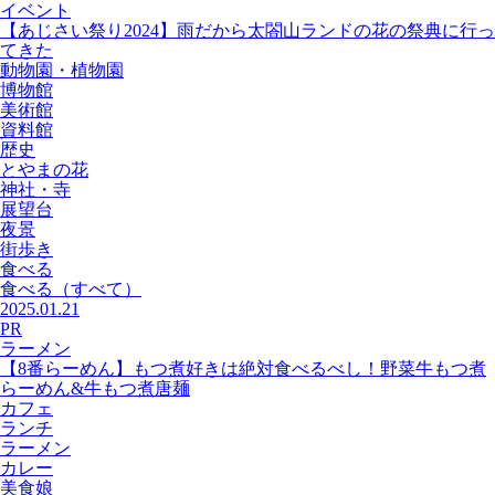
イベント
【あじさい祭り2024】雨だから太閤山ランドの花の祭典に行っ
てきた
動物園・植物園
博物館
美術館
資料館
歴史
とやまの花
神社・寺
展望台
夜景
街歩き
食べる
食べる
（すべて）
2025.01.21
PR
ラーメン
【8番らーめん】もつ煮好きは絶対食べるべし！野菜牛もつ煮
らーめん&牛もつ煮唐麺
カフェ
ランチ
ラーメン
カレー
美食娘