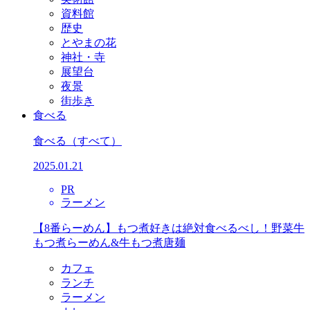
資料館
歴史
とやまの花
神社・寺
展望台
夜景
街歩き
食べる
食べる
（すべて）
2025.01.21
PR
ラーメン
【8番らーめん】もつ煮好きは絶対食べるべし！野菜牛
もつ煮らーめん&牛もつ煮唐麺
カフェ
ランチ
ラーメン