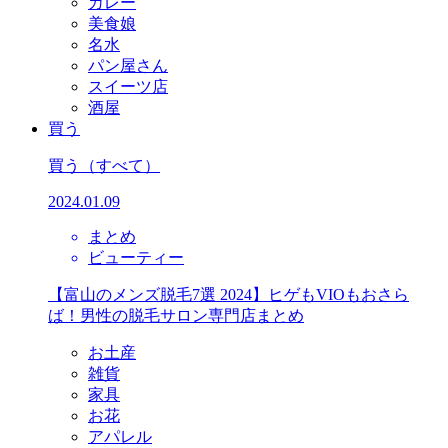
カレー
美食娘
名水
パン屋さん
スイーツ店
酒屋
買う
買う
（すべて）
2024.01.09
まとめ
ビューティー
【富山のメンズ脱毛7選 2024】ヒゲもVIOもおさら
ば！男性の脱毛サロン専門店まとめ
お土産
雑貨
家具
お花
アパレル