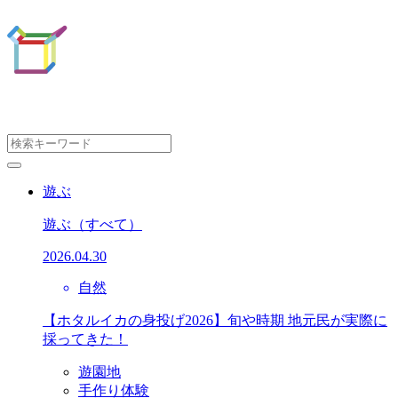
遊ぶ
遊ぶ
（すべて）
2026.04.30
自然
【ホタルイカの身投げ2026】旬や時期 地元民が実際に
採ってきた！
遊園地
手作り体験