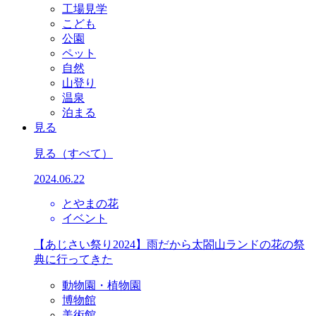
工場見学
こども
公園
ペット
自然
山登り
温泉
泊まる
見る
見る
（すべて）
2024.06.22
とやまの花
イベント
【あじさい祭り2024】雨だから太閤山ランドの花の祭
典に行ってきた
動物園・植物園
博物館
美術館