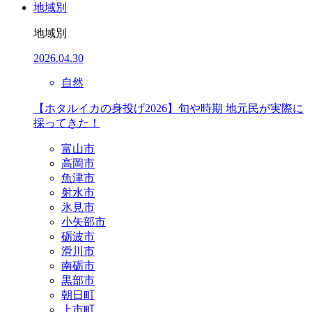
地域別
地域別
2026.04.30
自然
【ホタルイカの身投げ2026】旬や時期 地元民が実際に
採ってきた！
富山市
高岡市
魚津市
射水市
氷見市
小矢部市
砺波市
滑川市
南砺市
黒部市
朝日町
上市町