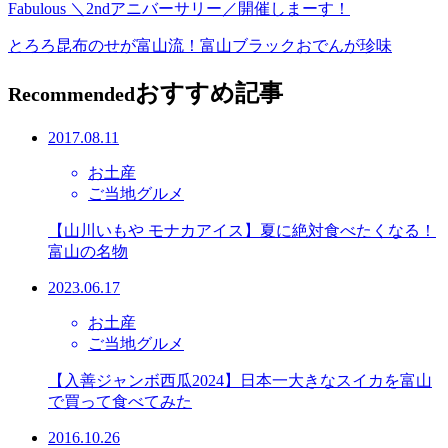
Fabulous ＼2ndアニバーサリー／開催しまーす！
とろろ昆布のせが富山流！富山ブラックおでんが珍味
おすすめ記事
Recommended
2017.08.11
お土産
ご当地グルメ
【山川いもや モナカアイス】夏に絶対食べたくなる！
富山の名物
2023.06.17
お土産
ご当地グルメ
【入善ジャンボ西瓜2024】日本一大きなスイカを富山
で買って食べてみた
2016.10.26