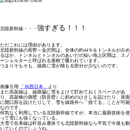
強すぎる！！！
北陸新幹線・・・
ただこれには理由があります。
北陸新幹線の長野～金沢間は、全体の約44％をトンネルが占め
るほか、トンネルとトンネルのあいだの短い地上区間は、スノ
ーシェルターと呼ばれる屋根で覆われています。
つまりそもそも、線路に雪が積もる部分が少ないのです。
画像引用
「JR西日本」
より
また高架線は、線路脇に雪をよけて貯めておくスペースがあ
り、高架橋の側壁（防音壁）に斜めのひさしを設けたり、床面
に開口部を設けたりして、雪を線路外へ「捨てる」ことが可能
なのです。
何気なく利用している北陸新幹線ですが、本当に最新技術を使
って雪にも強くなっている。
大雪で在来線は軒並み運休でも北陸新幹線なら平気で今後も動
いていくのでしょうね。