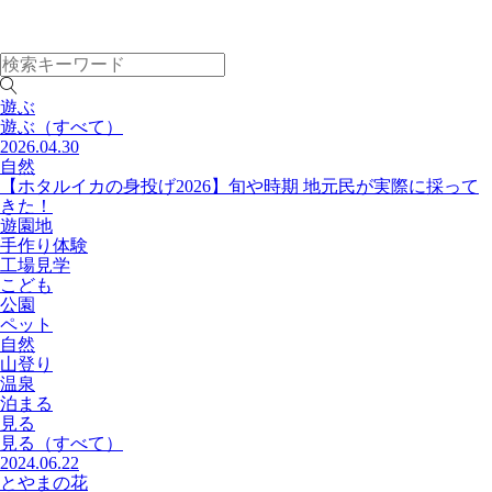
遊ぶ
遊ぶ
（すべて）
2026.04.30
自然
【ホタルイカの身投げ2026】旬や時期 地元民が実際に採って
きた！
遊園地
手作り体験
工場見学
こども
公園
ペット
自然
山登り
温泉
泊まる
見る
見る
（すべて）
2024.06.22
とやまの花