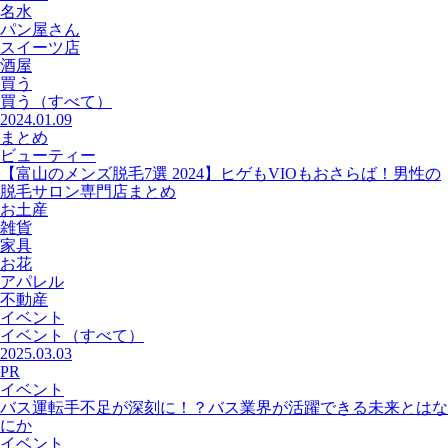
名水
パン屋さん
スイーツ店
酒屋
買う
買う
（すべて）
2024.01.09
まとめ
ビューティー
【富山のメンズ脱毛7選 2024】ヒゲもVIOもおさらば！男性の
脱毛サロン専門店まとめ
お土産
雑貨
家具
お花
アパレル
不動産
イベント
イベント
（すべて）
2025.03.03
PR
イベント
バス運転手不足が深刻に！？バス業界が活躍できる未来とはな
にか
イベント