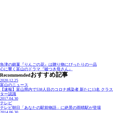
魚津の銘菓『りんごの花』は贈り物にぴったりの一品
心に響く富山のドラマ『嘘つき母さん』
おすすめ記事
Recommended
2020.12.25
富山のニュース
【速報】富山県内で538人目のコロナ感染者 新たに13名 クラス
ター認識
2017.04.30
テレビ
テレビ朝日「あなたの駅前物語」に絶景の雨晴駅が登場
2014.06.30