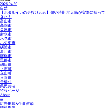
2026.04.30
自然
【ホタルイカの身投げ2026】旬や時期 地元民が実際に採って
きた！
富山市
高岡市
魚津市
射水市
氷見市
小矢部市
砺波市
滑川市
南砺市
黒部市
朝日町
上市町
立山町
入善町
舟橋村
県民共済
特設ページ
About
us
広告掲載&仕事依頼
情報提供