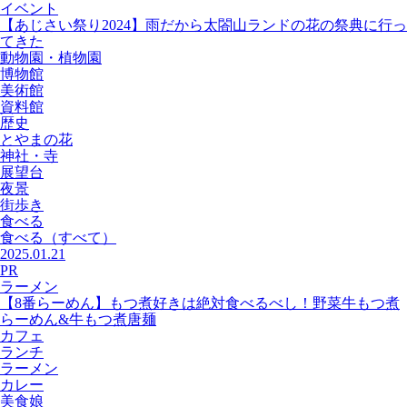
イベント
【あじさい祭り2024】雨だから太閤山ランドの花の祭典に行っ
てきた
動物園・植物園
博物館
美術館
資料館
歴史
とやまの花
神社・寺
展望台
夜景
街歩き
食べる
食べる
（すべて）
2025.01.21
PR
ラーメン
【8番らーめん】もつ煮好きは絶対食べるべし！野菜牛もつ煮
らーめん&牛もつ煮唐麺
カフェ
ランチ
ラーメン
カレー
美食娘