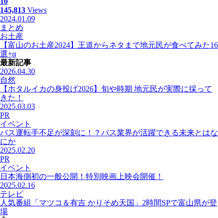
10
145,813
Views
2024.01.09
まとめ
お土産
【富山のお土産2024】王道からネタまで地元民が食べてみた16
選+α
最新記事
2026.04.30
自然
【ホタルイカの身投げ2026】旬や時期 地元民が実際に採って
きた！
2025.03.03
PR
イベント
バス運転手不足が深刻に！？バス業界が活躍できる未来とはな
にか
2025.02.20
PR
イベント
日本海側初の一般公開！特別映画上映会開催！
2025.02.16
テレビ
人気番組「マツコ＆有吉 かりそめ天国」2時間SPで富山県が登
場