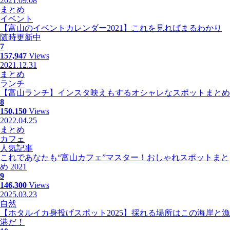
2021.09.08
まとめ
イベント
【富山のイベントカレンダー2021】これを見ればまるわかり
随時更新中
7
157,947
Views
2021.12.31
まとめ
ランチ
【富山ランチ】インスタ映えもするオシャレなスポットまとめ
8
150,150
Views
2022.04.25
まとめ
カフェ
人気記事
これであなたも“富山カフェ”マスター！おしゃれスポットまと
め 2021
9
146,300
Views
2025.03.23
自然
【ホタルイカ身投げスポット2025】採れる場所はこの海岸と漁
港だ！