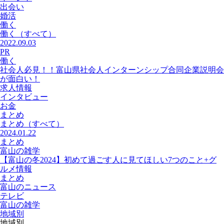
出会い
婚活
働く
働く
（すべて）
2022.09.03
PR
働く
社会人必見！！富山県社会人インターンシップ合同企業説明会
が面白い！
求人情報
インタビュー
お金
まとめ
まとめ
（すべて）
2024.01.22
まとめ
富山の雑学
【富山の冬2024】初めて過ごす人に見てほしい7つのこと+グ
ルメ情報
まとめ
富山のニュース
テレビ
富山の雑学
地域別
地域別