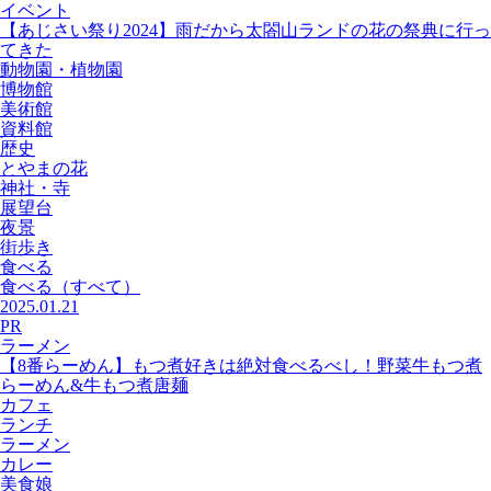
イベント
【あじさい祭り2024】雨だから太閤山ランドの花の祭典に行っ
てきた
動物園・植物園
博物館
美術館
資料館
歴史
とやまの花
神社・寺
展望台
夜景
街歩き
食べる
食べる
（すべて）
2025.01.21
PR
ラーメン
【8番らーめん】もつ煮好きは絶対食べるべし！野菜牛もつ煮
らーめん&牛もつ煮唐麺
カフェ
ランチ
ラーメン
カレー
美食娘