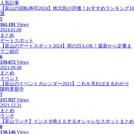
人気記事
【富山の回転寿司2024】地元民が評価！おすすめランキング10
選
5
161,191
Views
2024.01.09
まとめ
デートスポット
【富山のデートスポット2024】雨の日もOK！最新から定番ま
でご紹介
6
159,672
Views
2021.09.08
まとめ
イベント
【富山のイベントカレンダー2021】これを見ればまるわかり
随時更新中
7
157,937
Views
2021.12.31
まとめ
ランチ
【富山ランチ】インスタ映えもするオシャレなスポットまとめ
8
150,146
Views