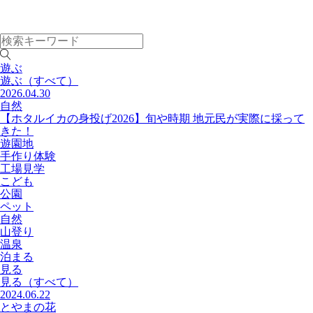
遊ぶ
遊ぶ
（すべて）
2026.04.30
自然
【ホタルイカの身投げ2026】旬や時期 地元民が実際に採って
きた！
遊園地
手作り体験
工場見学
こども
公園
ペット
自然
山登り
温泉
泊まる
見る
見る
（すべて）
2024.06.22
とやまの花