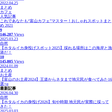
2022.04.25
まとめ
カフェ
人気記事
これであなたも“富山カフェ”マスター！おしゃれスポットまと
め 2021
9
146,287
Views
2025.03.23
自然
【ホタルイカ身投げスポット2025】採れる場所はこの海岸と漁
港だ！
10
145,805
Views
2024.01.09
まとめ
お土産
【富山のお土産2024】王道からネタまで地元民が食べてみた16
選+α
最新記事
2026.04.30
自然
【ホタルイカの身投げ2026】旬や時期 地元民が実際に採って
きた！
2025.03.03