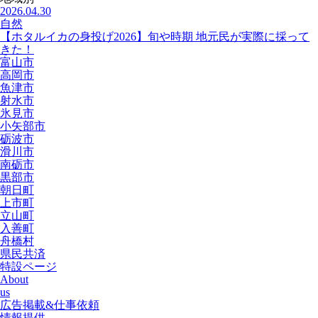
2026.04.30
自然
【ホタルイカの身投げ2026】旬や時期 地元民が実際に採って
きた！
富山市
高岡市
魚津市
射水市
氷見市
小矢部市
砺波市
滑川市
南砺市
黒部市
朝日町
上市町
立山町
入善町
舟橋村
県民共済
特設ページ
About
us
広告掲載&仕事依頼
情報提供