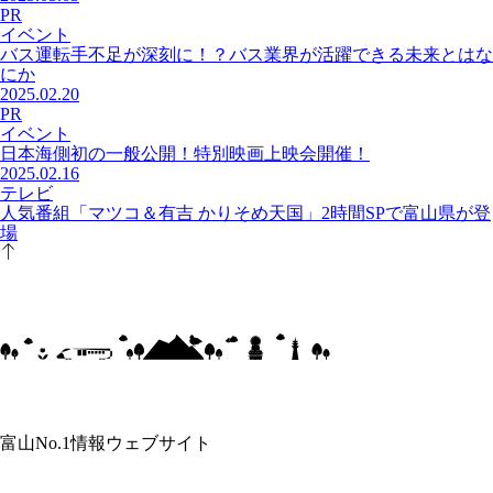
PR
イベント
バス運転手不足が深刻に！？バス業界が活躍できる未来とはな
にか
2025.02.20
PR
イベント
日本海側初の一般公開！特別映画上映会開催！
2025.02.16
テレビ
人気番組「マツコ＆有吉 かりそめ天国」2時間SPで富山県が登
場
富山No.1情報ウェブサイト