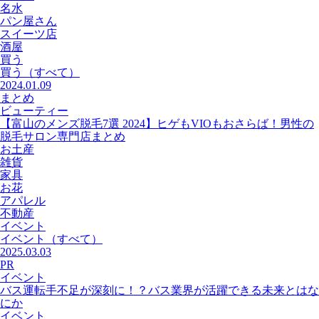
名水
パン屋さん
スイーツ店
酒屋
買う
買う
（すべて）
2024.01.09
まとめ
ビューティー
【富山のメンズ脱毛7選 2024】ヒゲもVIOもおさらば！男性の
脱毛サロン専門店まとめ
お土産
雑貨
家具
お花
アパレル
不動産
イベント
イベント
（すべて）
2025.03.03
PR
イベント
バス運転手不足が深刻に！？バス業界が活躍できる未来とはな
にか
イベント