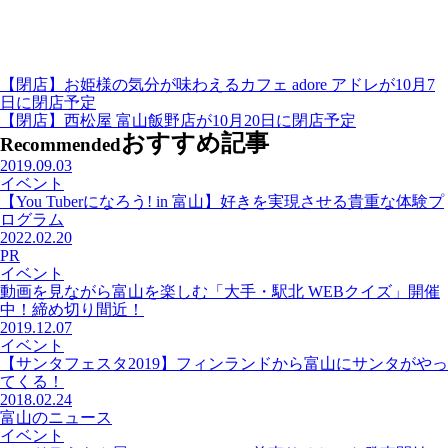
【閉店】お姫様の気分が味わえるカフェ adore アドレが10月7
日に閉店予定
【閉店】西松屋 富山飯野店が10月20日に閉店予定
おすすめ記事
Recommended
2019.09.03
イベント
【You Tuberになろう! in 富山】好きを実現させる貴重な体験プ
ログラム
2022.02.20
PR
イベント
動画を見ながら富山を楽しむ「大手・駅北 WEBクイズ」開催
中！締め切り間近！
2019.12.07
イベント
【サンタフェスタ2019】フィンランドから富山にサンタがやっ
てくる！
2018.02.24
富山のニュース
イベント