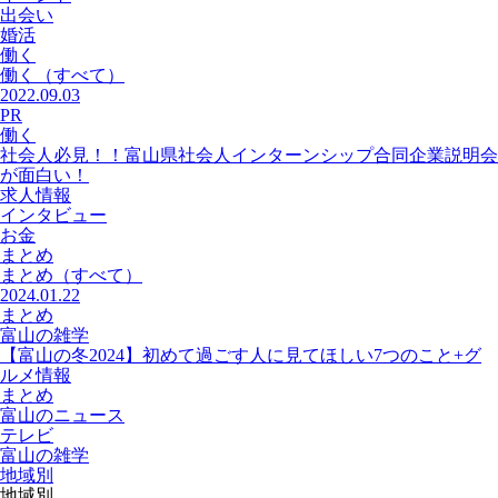
出会い
婚活
働く
働く
（すべて）
2022.09.03
PR
働く
社会人必見！！富山県社会人インターンシップ合同企業説明会
が面白い！
求人情報
インタビュー
お金
まとめ
まとめ
（すべて）
2024.01.22
まとめ
富山の雑学
【富山の冬2024】初めて過ごす人に見てほしい7つのこと+グ
ルメ情報
まとめ
富山のニュース
テレビ
富山の雑学
地域別
地域別