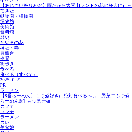
イベント
【あじさい祭り2024】雨だから太閤山ランドの花の祭典に行っ
てきた
動物園・植物園
博物館
美術館
資料館
歴史
とやまの花
神社・寺
展望台
夜景
街歩き
食べる
食べる
（すべて）
2025.01.21
PR
ラーメン
【8番らーめん】もつ煮好きは絶対食べるべし！野菜牛もつ煮
らーめん&牛もつ煮唐麺
カフェ
ランチ
ラーメン
カレー
美食娘