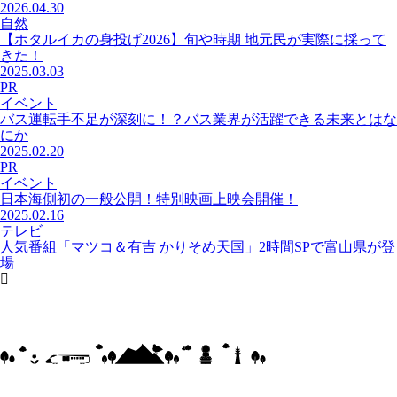
2026.04.30
自然
【ホタルイカの身投げ2026】旬や時期 地元民が実際に採って
きた！
2025.03.03
PR
イベント
バス運転手不足が深刻に！？バス業界が活躍できる未来とはな
にか
2025.02.20
PR
イベント
日本海側初の一般公開！特別映画上映会開催！
2025.02.16
テレビ
人気番組「マツコ＆有吉 かりそめ天国」2時間SPで富山県が登
場