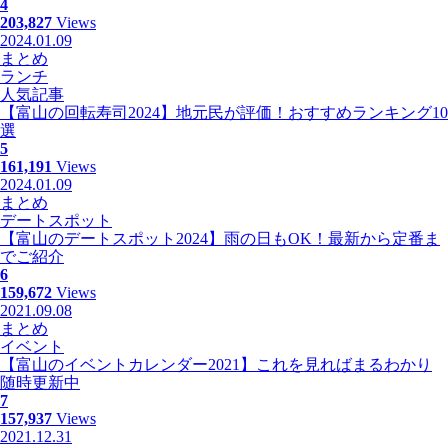
4
203,827
Views
2024.01.09
まとめ
ランチ
人気記事
【富山の回転寿司2024】地元民が評価！おすすめランキング10
選
5
161,191
Views
2024.01.09
まとめ
デートスポット
【富山のデートスポット2024】雨の日もOK！最新から定番ま
でご紹介
6
159,672
Views
2021.09.08
まとめ
イベント
【富山のイベントカレンダー2021】これを見ればまるわかり
随時更新中
7
157,937
Views
2021.12.31