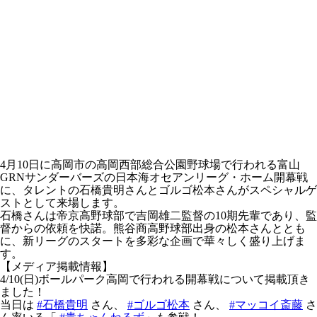
4月10日に高岡市の高岡西部総合公園野球場で行われる富山
GRNサンダーバーズの日本海オセアンリーグ・ホーム開幕戦
に、タレントの石橋貴明さんとゴルゴ松本さんがスペシャルゲ
ストとして来場します。
石橋さんは帝京高野球部で吉岡雄二監督の10期先輩であり、監
督からの依頼を快諾。熊谷商高野球部出身の松本さんととも
に、新リーグのスタートを多彩な企画で華々しく盛り上げま
す。
【メディア掲載情報】
4/10(日)ボールパーク高岡で行われる開幕戦について掲載頂き
ました！
当日は
#石橋貴明
さん、
#ゴルゴ松本
さん、
#マッコイ斎藤
さ