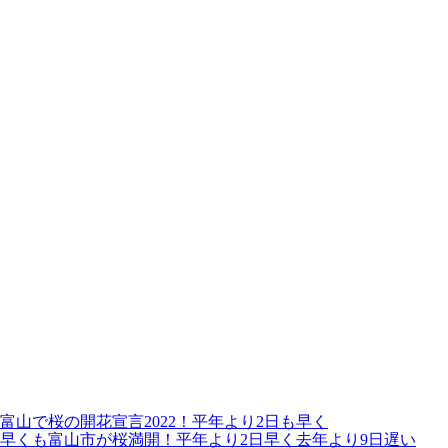
富山で桜の開花宣言2022！平年より2日も早く
早くも富山市が桜満開！平年より2日早く去年より9日遅い