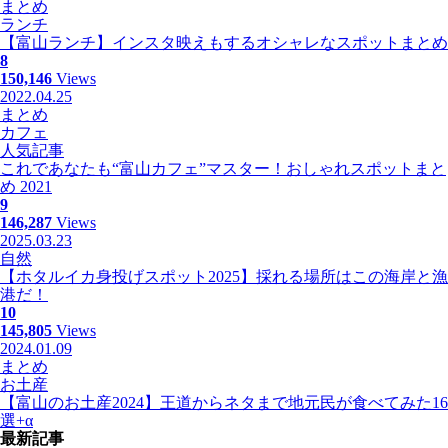
まとめ
ランチ
【富山ランチ】インスタ映えもするオシャレなスポットまとめ
8
150,146
Views
2022.04.25
まとめ
カフェ
人気記事
これであなたも“富山カフェ”マスター！おしゃれスポットまと
め 2021
9
146,287
Views
2025.03.23
自然
【ホタルイカ身投げスポット2025】採れる場所はこの海岸と漁
港だ！
10
145,805
Views
2024.01.09
まとめ
お土産
【富山のお土産2024】王道からネタまで地元民が食べてみた16
選+α
最新記事