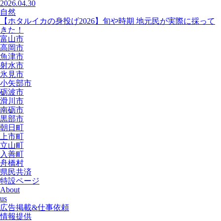
2026.04.30
自然
【ホタルイカの身投げ2026】旬や時期 地元民が実際に採って
きた！
富山市
高岡市
魚津市
射水市
氷見市
小矢部市
砺波市
滑川市
南砺市
黒部市
朝日町
上市町
立山町
入善町
舟橋村
県民共済
特設ページ
About
us
広告掲載&仕事依頼
情報提供