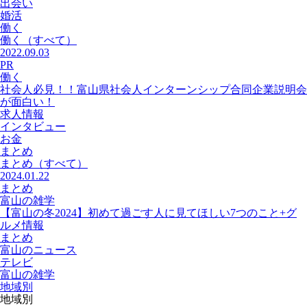
出会い
婚活
働く
働く
（すべて）
2022.09.03
PR
働く
社会人必見！！富山県社会人インターンシップ合同企業説明会
が面白い！
求人情報
インタビュー
お金
まとめ
まとめ
（すべて）
2024.01.22
まとめ
富山の雑学
【富山の冬2024】初めて過ごす人に見てほしい7つのこと+グ
ルメ情報
まとめ
富山のニュース
テレビ
富山の雑学
地域別
地域別