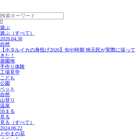
遊ぶ
遊ぶ
（すべて）
2026.04.30
自然
【ホタルイカの身投げ2026】旬や時期 地元民が実際に採って
きた！
遊園地
手作り体験
工場見学
こども
公園
ペット
自然
山登り
温泉
泊まる
見る
見る
（すべて）
2024.06.22
とやまの花