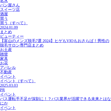
名水
パン屋さん
スイーツ店
酒屋
買う
買う
（すべて）
2024.01.09
まとめ
ビューティー
【富山のメンズ脱毛7選 2024】ヒゲもVIOもおさらば！男性の
脱毛サロン専門店まとめ
お土産
雑貨
家具
お花
アパレル
不動産
イベント
イベント
（すべて）
2025.03.03
PR
イベント
バス運転手不足が深刻に！？バス業界が活躍できる未来とはな
にか
イベント