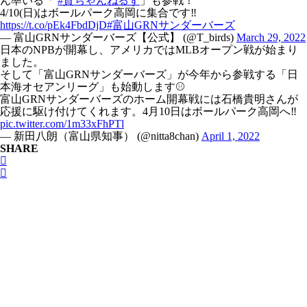
ん率いる「
#貴ちゃんねるず
」も参戦！
4/10(日)はボールパーク高岡に集合です‼️
https://t.co/pEk4FbdDjD
#富山GRNサンダーバーズ
— 富山GRNサンダーバーズ【公式】 (@T_birds)
March 29, 2022
日本のNPBが開幕し、アメリカではMLBオープン戦が始まり
ました。
そして「富山GRNサンダーバーズ」が今年から参戦する「日
本海オセアンリーグ」も始動します⚾️
富山GRNサンダーバーズのホーム開幕戦には石橋貴明さんが
応援に駆け付けてくれます。4月10日はボールパーク高岡へ‼️
pic.twitter.com/1m33xFhPTl
— 新田八朗（富山県知事） (@nitta8chan)
April 1, 2022
SHARE