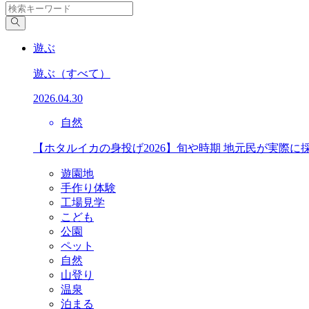
遊ぶ
遊ぶ
（すべて）
2026.04.30
自然
【ホタルイカの身投げ2026】旬や時期 地元民が実際に
遊園地
手作り体験
工場見学
こども
公園
ペット
自然
山登り
温泉
泊まる