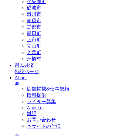
小矢部市
砺波市
滑川市
南砺市
黒部市
朝日町
上市町
立山町
入善町
舟橋村
県民共済
特設ページ
About
us
広告掲載&仕事依頼
情報提供
ライター募集
About us
雑記
お問い合わせ
本サイトの仕様