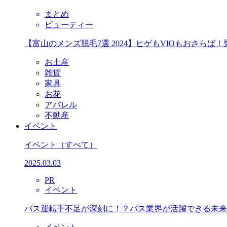
まとめ
ビューティー
【富山のメンズ脱毛7選 2024】ヒゲもVIOもおさら
お土産
雑貨
家具
お花
アパレル
不動産
イベント
イベント
（すべて）
2025.03.03
PR
イベント
バス運転手不足が深刻に！？バス業界が活躍できる未来