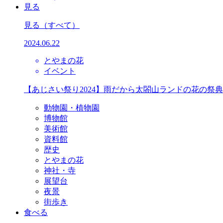
見る
見る
（すべて）
2024.06.22
とやまの花
イベント
【あじさい祭り2024】雨だから太閤山ランドの花の祭
動物園・植物園
博物館
美術館
資料館
歴史
とやまの花
神社・寺
展望台
夜景
街歩き
食べる