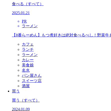
食べる
（すべて）
2025.01.21
PR
ラーメン
【8番らーめん】もつ煮好きは絶対食べるべし！野菜牛
カフェ
ランチ
ラーメン
カレー
美食娘
名水
パン屋さん
スイーツ店
酒屋
買う
買う
（すべて）
2024.01.09