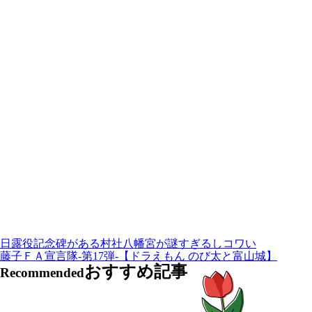
日露役記念碑がある村社八幡宮が謎すぎるしコワい
藤子ＦＡ宣言隊-第17弾-【ドラえもん のび太と富山城】
おすすめ記事
Recommended