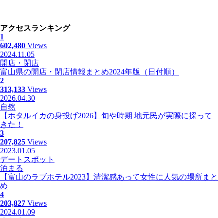
アクセスランキング
1
602,480
Views
2024.11.05
開店・閉店
富山県の開店・閉店情報まとめ2024年版（日付順）
2
313,133
Views
2026.04.30
自然
【ホタルイカの身投げ2026】旬や時期 地元民が実際に採って
きた！
3
207,825
Views
2023.01.05
デートスポット
泊まる
【富山のラブホテル2023】清潔感あって女性に人気の場所まと
め
4
203,827
Views
2024.01.09