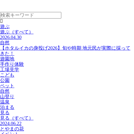
遊ぶ
遊ぶ
（すべて）
2026.04.30
自然
【ホタルイカの身投げ2026】旬や時期 地元民が実際に採って
きた！
遊園地
手作り体験
工場見学
こども
公園
ペット
自然
山登り
温泉
泊まる
見る
見る
（すべて）
2024.06.22
とやまの花