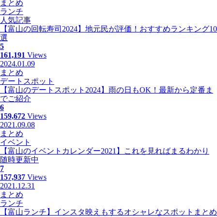
まとめ
ランチ
人気記事
【富山の回転寿司2024】地元民が評価！おすすめランキング10
選
5
161,191
Views
2024.01.09
まとめ
デートスポット
【富山のデートスポット2024】雨の日もOK！最新から定番ま
でご紹介
6
159,672
Views
2021.09.08
まとめ
イベント
【富山のイベントカレンダー2021】これを見ればまるわかり
随時更新中
7
157,937
Views
2021.12.31
まとめ
ランチ
【富山ランチ】インスタ映えもするオシャレなスポットまとめ