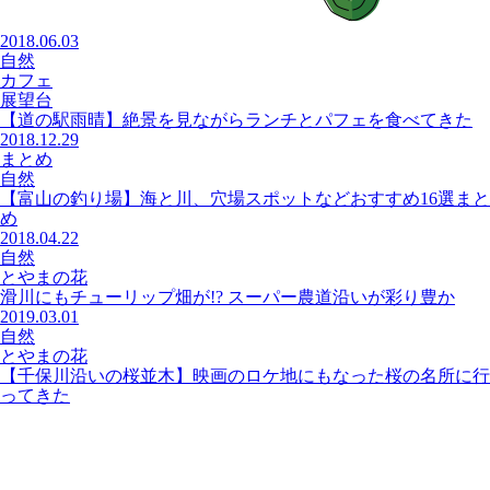
2018.06.03
自然
カフェ
展望台
【道の駅雨晴】絶景を見ながらランチとパフェを食べてきた
2018.12.29
まとめ
自然
【富山の釣り場】海と川、穴場スポットなどおすすめ16選まと
め
2018.04.22
自然
とやまの花
滑川にもチューリップ畑が!? スーパー農道沿いが彩り豊か
2019.03.01
自然
とやまの花
【千保川沿いの桜並木】映画のロケ地にもなった桜の名所に行
ってきた