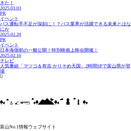
きた！
2025.03.03
PR
イベント
バス運転手不足が深刻に！？バス業界が活躍できる未来とはな
にか
2025.02.20
PR
イベント
日本海側初の一般公開！特別映画上映会開催！
2025.02.16
テレビ
人気番組「マツコ＆有吉 かりそめ天国」2時間SPで富山県が登
場
富山No.1情報ウェブサイト