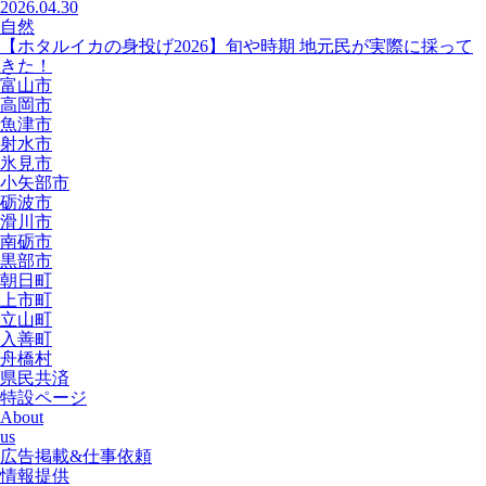
2026.04.30
自然
【ホタルイカの身投げ2026】旬や時期 地元民が実際に採って
きた！
富山市
高岡市
魚津市
射水市
氷見市
小矢部市
砺波市
滑川市
南砺市
黒部市
朝日町
上市町
立山町
入善町
舟橋村
県民共済
特設ページ
About
us
広告掲載&仕事依頼
情報提供