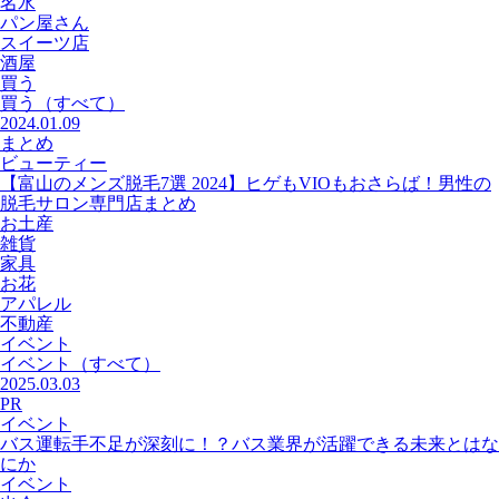
名水
パン屋さん
スイーツ店
酒屋
買う
買う
（すべて）
2024.01.09
まとめ
ビューティー
【富山のメンズ脱毛7選 2024】ヒゲもVIOもおさらば！男性の
脱毛サロン専門店まとめ
お土産
雑貨
家具
お花
アパレル
不動産
イベント
イベント
（すべて）
2025.03.03
PR
イベント
バス運転手不足が深刻に！？バス業界が活躍できる未来とはな
にか
イベント