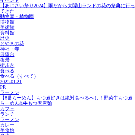
イベント
【あじさい祭り2024】雨だから太閤山ランドの花の祭典に行っ
てきた
動物園・植物園
博物館
美術館
資料館
歴史
とやまの花
神社・寺
展望台
夜景
街歩き
食べる
食べる
（すべて）
2025.01.21
PR
ラーメン
【8番らーめん】もつ煮好きは絶対食べるべし！野菜牛もつ煮
らーめん&牛もつ煮唐麺
カフェ
ランチ
ラーメン
カレー
美食娘