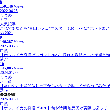
8
150,146
Views
2022.04.25
まとめ
カフェ
人気記事
これであなたも“富山カフェ”マスター！おしゃれスポットまと
め 2021
9
146,287
Views
2025.03.23
自然
【ホタルイカ身投げスポット2025】採れる場所はこの海岸と漁
港だ！
10
145,805
Views
2024.01.09
まとめ
お土産
【富山のお土産2024】王道からネタまで地元民が食べてみた16
選+α
最新記事
2026.04.30
自然
【ホタルイカの身投げ2026】旬や時期 地元民が実際に採って