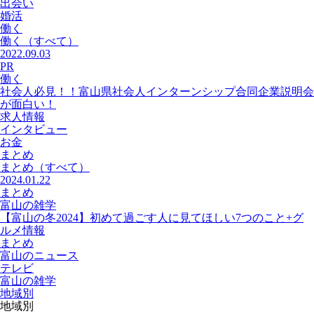
出会い
婚活
働く
働く
（すべて）
2022.09.03
PR
働く
社会人必見！！富山県社会人インターンシップ合同企業説明会
が面白い！
求人情報
インタビュー
お金
まとめ
まとめ
（すべて）
2024.01.22
まとめ
富山の雑学
【富山の冬2024】初めて過ごす人に見てほしい7つのこと+グ
ルメ情報
まとめ
富山のニュース
テレビ
富山の雑学
地域別
地域別