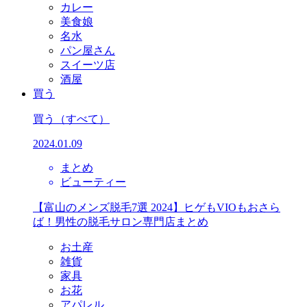
カレー
美食娘
名水
パン屋さん
スイーツ店
酒屋
買う
買う
（すべて）
2024.01.09
まとめ
ビューティー
【富山のメンズ脱毛7選 2024】ヒゲもVIOもおさら
ば！男性の脱毛サロン専門店まとめ
お土産
雑貨
家具
お花
アパレル