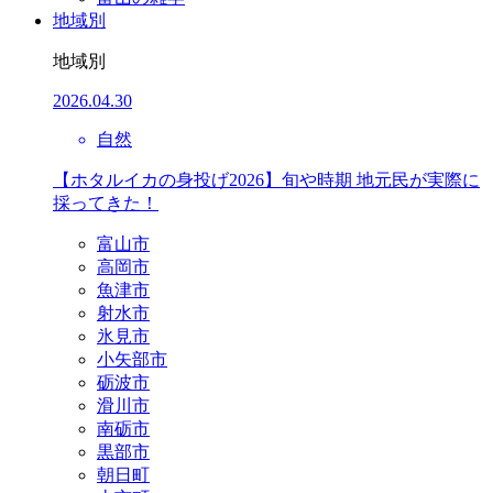
地域別
地域別
2026.04.30
自然
【ホタルイカの身投げ2026】旬や時期 地元民が実際に
採ってきた！
富山市
高岡市
魚津市
射水市
氷見市
小矢部市
砺波市
滑川市
南砺市
黒部市
朝日町