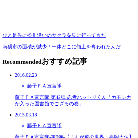
ひと足先に松川沿いのサクラを見に行ってきた
南砺市の面積が減少！一体どこに領土を奪われたんだ
おすすめ記事
Recommended
2016.02.23
藤子ＦＡ宣言隊
藤子ＦＡ宣言隊-第42弾-忍者ハットリくん「カモシカ
が入った図書館でござるの巻」
2015.03.18
藤子ＦＡ宣言隊
藤子ＦＡ宣言隊-第9弾-【まんが道の世界 高岡大仏】