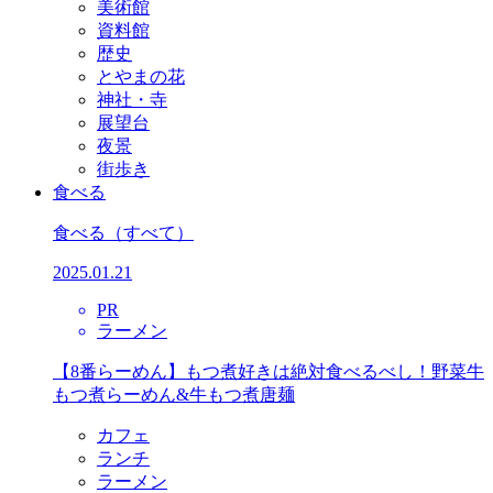
美術館
資料館
歴史
とやまの花
神社・寺
展望台
夜景
街歩き
食べる
食べる
（すべて）
2025.01.21
PR
ラーメン
【8番らーめん】もつ煮好きは絶対食べるべし！野菜牛
もつ煮らーめん&牛もつ煮唐麺
カフェ
ランチ
ラーメン