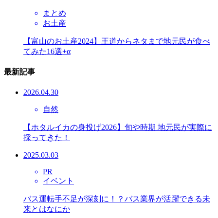
まとめ
お土産
【富山のお土産2024】王道からネタまで地元民が食べ
てみた16選+α
最新記事
2026.04.30
自然
【ホタルイカの身投げ2026】旬や時期 地元民が実際に
採ってきた！
2025.03.03
PR
イベント
バス運転手不足が深刻に！？バス業界が活躍できる未
来とはなにか