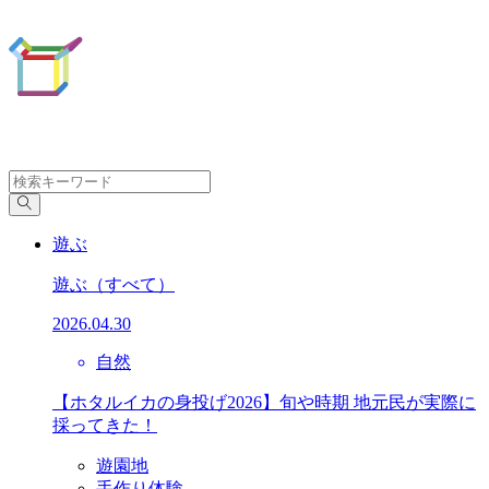
遊ぶ
遊ぶ
（すべて）
2026.04.30
自然
【ホタルイカの身投げ2026】旬や時期 地元民が実際に
採ってきた！
遊園地
手作り体験