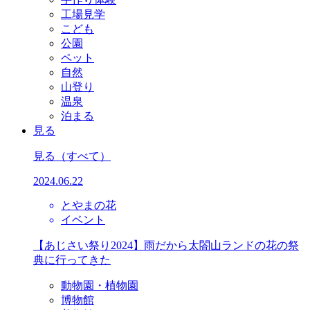
工場見学
こども
公園
ペット
自然
山登り
温泉
泊まる
見る
見る
（すべて）
2024.06.22
とやまの花
イベント
【あじさい祭り2024】雨だから太閤山ランドの花の祭
典に行ってきた
動物園・植物園
博物館