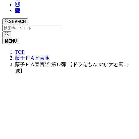
SEARCH
MENU
TOP
藤子ＦＡ宣言隊
藤子ＦＡ宣言隊-第17弾-【ドラえもん のび太と富山
城】