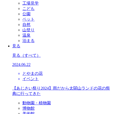
工場見学
こども
公園
ペット
自然
山登り
温泉
泊まる
見る
見る
（すべて）
2024.06.22
とやまの花
イベント
【あじさい祭り2024】雨だから太閤山ランドの花の祭
典に行ってきた
動物園・植物園
博物館
美術館