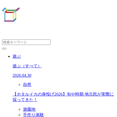
遊ぶ
遊ぶ
（すべて）
2026.04.30
自然
【ホタルイカの身投げ2026】旬や時期 地元民が実際に
採ってきた！
遊園地
手作り体験