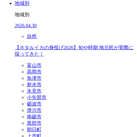
地域別
地域別
2026.04.30
自然
【ホタルイカの身投げ2026】旬や時期 地元民が実際に
採ってきた！
富山市
高岡市
魚津市
射水市
氷見市
小矢部市
砺波市
滑川市
南砺市
黒部市
朝日町
上市町