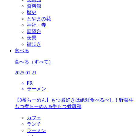
資料館
歴史
とやまの花
神社・寺
展望台
夜景
街歩き
食べる
食べる
（すべて）
2025.01.21
PR
ラーメン
【8番らーめん】もつ煮好きは絶対食べるべし！野菜牛
もつ煮らーめん&牛もつ煮唐麺
カフェ
ランチ
ラーメン