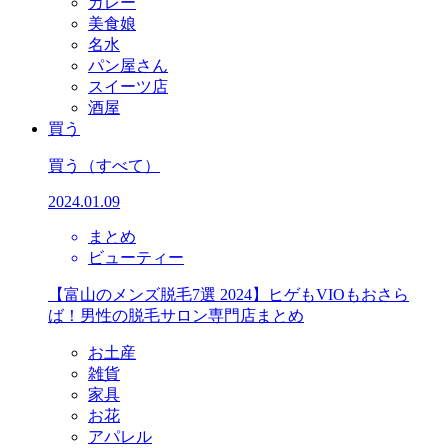
カレー
美食娘
名水
パン屋さん
スイーツ店
酒屋
買う
買う
（すべて）
2024.01.09
まとめ
ビューティー
【富山のメンズ脱毛7選 2024】ヒゲもVIOもおさら
ば！男性の脱毛サロン専門店まとめ
お土産
雑貨
家具
お花
アパレル