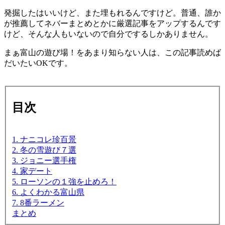
発掘したはいいけど、また埋もれるんですけど。普通、誰か
が推薦してネバーまとめとかに厳選記事をアップするんです
けど、そんな人もいないので自分でするしかありません。
まぁ富山の遊び場！をあまり知らない人は、この記事読めば
だいたいOKです。
目次
1. ナニコレ珍百景
2. 冬の雪遊び７選
3. ジョニー選手権
4. 家デート
5. ローソンの１強を止めろ！
6. よくわかる富山県
7. 8番ラーメン
まとめ