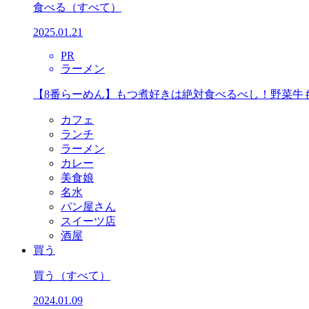
食べる
（すべて）
2025.01.21
PR
ラーメン
【8番らーめん】もつ煮好きは絶対食べるべし！野菜牛
カフェ
ランチ
ラーメン
カレー
美食娘
名水
パン屋さん
スイーツ店
酒屋
買う
買う
（すべて）
2024.01.09