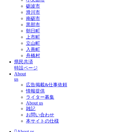
砺波市
滑川市
南砺市
黒部市
朝日町
上市町
立山町
入善町
舟橋村
県民共済
特設ページ
About
us
広告掲載&仕事依頼
情報提供
ライター募集
About us
雑記
お問い合わせ
本サイトの仕様
About us