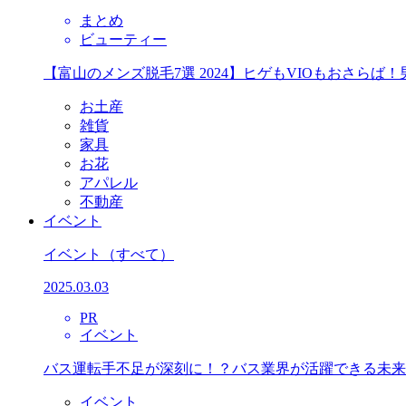
まとめ
ビューティー
【富山のメンズ脱毛7選 2024】ヒゲもVIOもおさら
お土産
雑貨
家具
お花
アパレル
不動産
イベント
イベント
（すべて）
2025.03.03
PR
イベント
バス運転手不足が深刻に！？バス業界が活躍できる未来
イベント