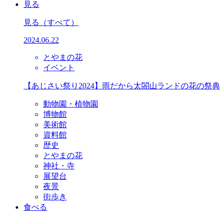
見る
見る
（すべて）
2024.06.22
とやまの花
イベント
【あじさい祭り2024】雨だから太閤山ランドの花の祭
動物園・植物園
博物館
美術館
資料館
歴史
とやまの花
神社・寺
展望台
夜景
街歩き
食べる