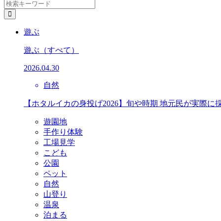
遊ぶ
遊ぶ
（すべて）
2026.04.30
自然
【ホタルイカの身投げ2026】旬や時期 地元民が実際に
遊園地
手作り体験
工場見学
こども
公園
ペット
自然
山登り
温泉
泊まる