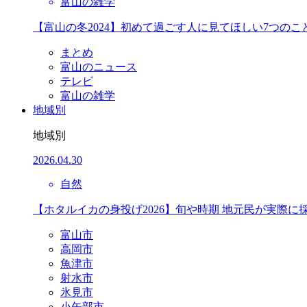
富山の雑学
【富山の冬2024】初めて過ごす人に見てほしい7つのこ
まとめ
富山のニュース
テレビ
富山の雑学
地域別
地域別
2026.04.30
自然
【ホタルイカの身投げ2026】旬や時期 地元民が実際に
富山市
高岡市
魚津市
射水市
氷見市
小矢部市