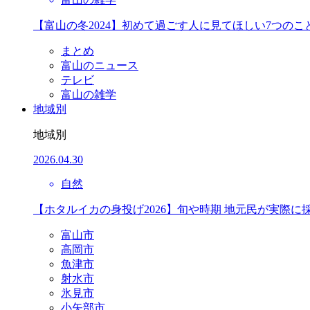
【富山の冬2024】初めて過ごす人に見てほしい7つのこ
まとめ
富山のニュース
テレビ
富山の雑学
地域別
地域別
2026.04.30
自然
【ホタルイカの身投げ2026】旬や時期 地元民が実際に
富山市
高岡市
魚津市
射水市
氷見市
小矢部市