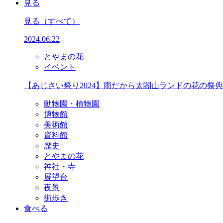
見る
見る
（すべて）
2024.06.22
とやまの花
イベント
【あじさい祭り2024】雨だから太閤山ランドの花の祭
動物園・植物園
博物館
美術館
資料館
歴史
とやまの花
神社・寺
展望台
夜景
街歩き
食べる