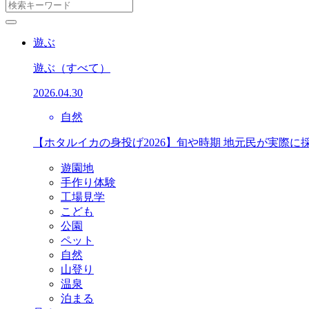
遊ぶ
遊ぶ
（すべて）
2026.04.30
自然
【ホタルイカの身投げ2026】旬や時期 地元民が実際に
遊園地
手作り体験
工場見学
こども
公園
ペット
自然
山登り
温泉
泊まる