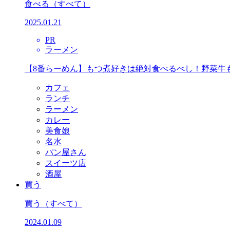
食べる
（すべて）
2025.01.21
PR
ラーメン
【8番らーめん】もつ煮好きは絶対食べるべし！野菜牛
カフェ
ランチ
ラーメン
カレー
美食娘
名水
パン屋さん
スイーツ店
酒屋
買う
買う
（すべて）
2024.01.09