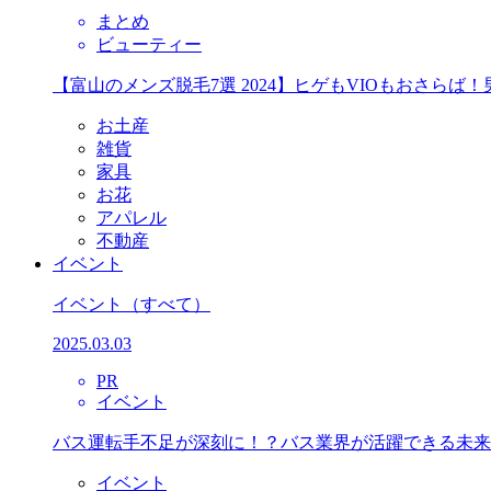
まとめ
ビューティー
【富山のメンズ脱毛7選 2024】ヒゲもVIOもおさら
お土産
雑貨
家具
お花
アパレル
不動産
イベント
イベント
（すべて）
2025.03.03
PR
イベント
バス運転手不足が深刻に！？バス業界が活躍できる未来
イベント