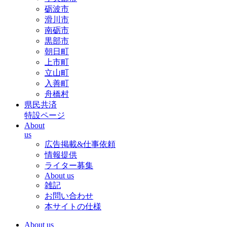
砺波市
滑川市
南砺市
黒部市
朝日町
上市町
立山町
入善町
舟橋村
県民共済
特設ページ
About
us
広告掲載&仕事依頼
情報提供
ライター募集
About us
雑記
お問い合わせ
本サイトの仕様
About us